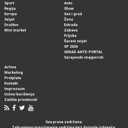
Sport
Auto
Regija
Show
Evropa
Sex i grad
Svijet
Žena
Društvo
Estrada
Mini market
Zabava
Frljoka
Šareni svijet
SP 2026
SENAD ANTE-PORTAL
Sarajevski snajperisti
Arhiva
Marketing
Pretplata
Kontakt
Impressum
Uslovi korištenja
Zaštita privatnosti
Sva prava zadržana.
Zabranjeno preuzimanje sadržaja bez dozvole izdavača.