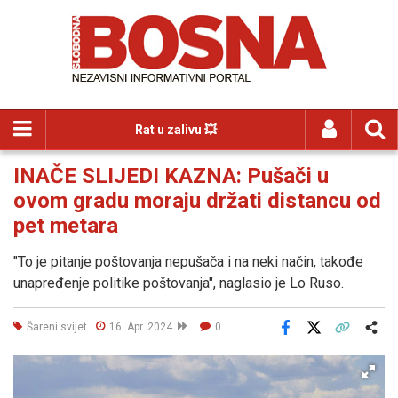
Rat u zalivu 💥
INAČE SLIJEDI KAZNA: Pušači u
ovom gradu moraju držati distancu od
pet metara
"To je pitanje poštovanja nepušača i na neki način, takođe
unapređenje politike poštovanja", naglasio je Lo Ruso.
Šareni svijet
16. Apr. 2024
0
Facebook
X
Kopiraj link
Više