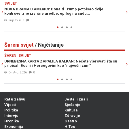
Previous
N
JESTE LI ZNALI
ao dvije
JEZIVI MISTERIJ: Zašto je iznenada nestao superio
..
je stoljećima suvereno vladao...
Prije 31 min
0
Šareni svijet
/ Najčitanije
Previous
N
ŠARENI SVIJET
 vjerovati šta su
"SRBI SU VANZEMALJCI SA PLANETE SRBISLAVE": T
zum"
iznio teorije koje su šokirale gledaoce
05. Avg. 2026
0
Rat u zalivu
Jeste li znali
Vijesti
Sjećanje
Politika
Kultura
Intervjui
Zdravlje
Hronika
Gastro
Ekonomija
HiTec