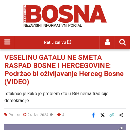
Rat u zalivu 💥
VESELINU GATALU NE SMETA
RASPAD BOSNE I HERCEGOVINE:
Podržao bi oživljavanje Herceg Bosne
(VIDEO)
Istaknuo je kako je problem što u BiH nema tradicije
demokracije.
Politika
24. Apr. 2024
4
Facebook
X
Kopiraj link
Više