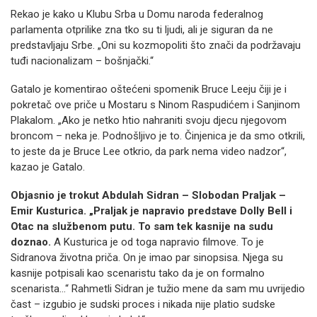
Rekao je kako u Klubu Srba u Domu naroda federalnog
parlamenta otprilike zna tko su ti ljudi, ali je siguran da ne
predstavljaju Srbe. „Oni su kozmopoliti što znači da podržavaju
tuđi nacionalizam – bošnjački.“
Gatalo je komentirao oštećeni spomenik Bruce Leeju čiji je i
pokretač ove priče u Mostaru s Ninom Raspudićem i Sanjinom
Plakalom. „Ako je netko htio nahraniti svoju djecu njegovom
broncom – neka je. Podnošljivo je to. Činjenica je da smo otkrili,
to jeste da je Bruce Lee otkrio, da park nema video nadzor“,
kazao je Gatalo.
Objasnio je trokut Abdulah Sidran – Slobodan Praljak –
Emir Kusturica. „Praljak je napravio predstave Dolly Bell i
Otac na službenom putu. To sam tek kasnije na sudu
doznao.
A Kusturica je od toga napravio filmove. To je
Sidranova životna priča. On je imao par sinopsisa. Njega su
kasnije potpisali kao scenaristu tako da je on formalno
scenarista…“ Rahmetli Sidran je tužio mene da sam mu uvrijedio
čast – izgubio je sudski proces i nikada nije platio sudske