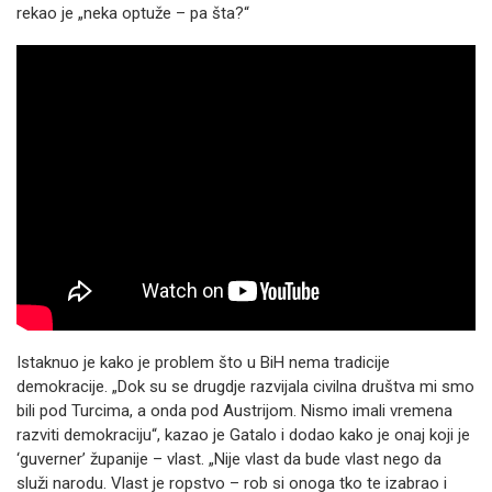
rekao je „neka optuže – pa šta?“
Istaknuo je kako je problem što u BiH nema tradicije
demokracije. „Dok su se drugdje razvijala civilna društva mi smo
bili pod Turcima, a onda pod Austrijom. Nismo imali vremena
razviti demokraciju“, kazao je Gatalo i dodao kako je onaj koji je
‘guverner’ županije – vlast. „Nije vlast da bude vlast nego da
služi narodu. Vlast je ropstvo – rob si onoga tko te izabrao i