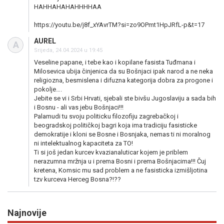
HAHHAHAHAHHHHAA
https://youtu.be/j8f_xYAvrTM?si=zo9OPmt1HpJRfL-p&t=17
AUREL
A
Srijeda, 24.04.2024 u 19:45
Veseline papane, i tebe kao i kopilane fasista Tuđmana i
Milosevica ubija činjenica da su Bošnjaci ipak narod a ne neka
religiozna, besmislena i difuzna kategorija dobra za progone i
pokolje….
Jebite se vi i Srbi Hrvati, sjebali ste bivšu Jugoslaviju a sada bih
i Bosnu - ali vas jebu Bošnjaci!!!
Palamudi tu svoju politicku filozofiju zagrebačkoj i
beogradskoj političkoj bagri koja ima tradiciju fasisticke
demokratije i kloni se Bosne i Bosnjaka, nemas ti ni moralnog
ni intelektualnog kapaciteta za TO!
Ti si još jedan kurcev kvazianaluticar kojem je priblem
nerazumna mržnja u i prema Bosni i prema Bošnjacima!!! Čuj
kretena, Komsic mu sad problem a ne fasisticka izmišljotina
tzv kurceva Herceg Bosna?!??
Najnovije