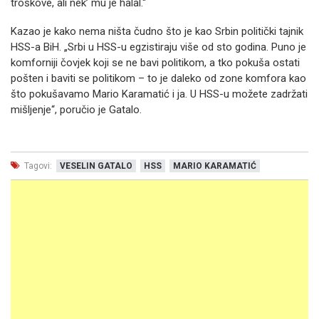
troškove, ali nek’ mu je halal.“
Kazao je kako nema ništa čudno što je kao Srbin politički tajnik
HSS-a BiH. „Srbi u HSS-u egzistiraju više od sto godina. Puno je
komforniji čovjek koji se ne bavi politikom, a tko pokuša ostati
pošten i baviti se politikom – to je daleko od zone komfora kao
što pokušavamo Mario Karamatić i ja. U HSS-u možete zadržati
mišljenje“, poručio je Gatalo.
Tagovi:
VESELIN GATALO
HSS
MARIO KARAMATIĆ