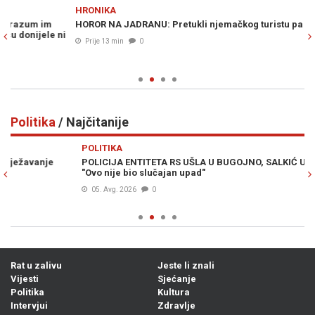
Previous
N
HRONIKA
RA
HOROR NA JADRANU: Pretukli njemačkog turistu pa ga opljačkali
PO
i
(V
Prije 13 min
0
Politika
/ Najčitanije
Previous
N
POLITIKA
PO
POLICIJA ENTITETA RS UŠLA U BUGOJNO, SALKIĆ UPOZORAVA:
VE
"Ovo nije bio slučajan upad"
ul
05. Avg. 2026
0
Rat u zalivu
Jeste li znali
Vijesti
Sjećanje
Politika
Kultura
Intervjui
Zdravlje