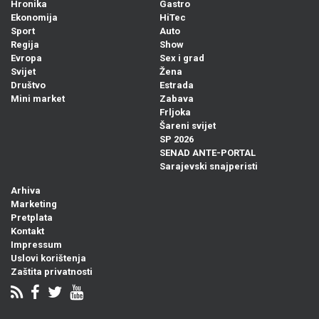
Hronika
Gastro
Ekonomija
HiTec
Sport
Auto
Regija
Show
Evropa
Sex i grad
Svijet
Žena
Društvo
Estrada
Mini market
Zabava
Frljoka
Šareni svijet
SP 2026
SENAD ANTE-PORTAL
Sarajevski snajperisti
Arhiva
Marketing
Pretplata
Kontakt
Impressum
Uslovi korištenja
Zaštita privatnosti