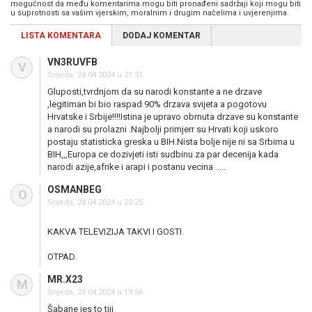
mogućnost da među komentarima mogu biti pronađeni sadržaji koji mogu biti
u suprotnosti sa vašim vjerskim, moralnim i drugim načelima i uvjerenjima.
LISTA KOMENTARA
DODAJ KOMENTAR
VN3RUVFB
V
Srijeda, 24.04.2024 u 21:31
Gluposti,tvrdnjom da su narodi konstante a ne drzave
,legitiman bi bio raspad 90% drzava svijeta a pogotovu
Hrvatske i Srbije!!!!Istina je upravo obrnuta drzave su konstante
a narodi su prolazni .Najbolji primjerr su Hrvati koji uskoro
postaju statisticka greska u BIH.Nista bolje nije ni sa Srbima u
BIH,,,Europa ce dozivjeti isti sudbinu za par decenija kada
narodi azije,afrike i arapi i postanu vecina .....
OSMANBEG
O
Srijeda, 24.04.2024 u 20:25
KAKVA TELEVIZIJA TAKVI I GOSTI.
OTPAD.
MR.X23
M
Srijeda, 24.04.2024 u 19:56
Šabane jes to tiii