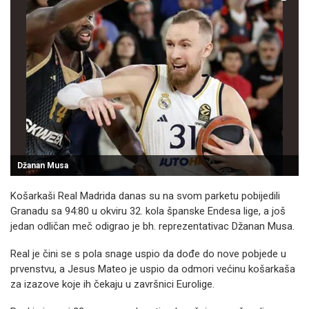
Džanan Musa
Košarkaši Real Madrida danas su na svom parketu pobijedili
Granadu sa 94:80 u okviru 32. kola španske Endesa lige, a još
jedan odličan meč odigrao je bh. reprezentativac Džanan Musa.
Real je čini se s pola snage uspio da dođe do nove pobjede u
prvenstvu, a Jesus Mateo je uspio da odmori većinu košarkaša
za izazove koje ih čekaju u završnici Eurolige.