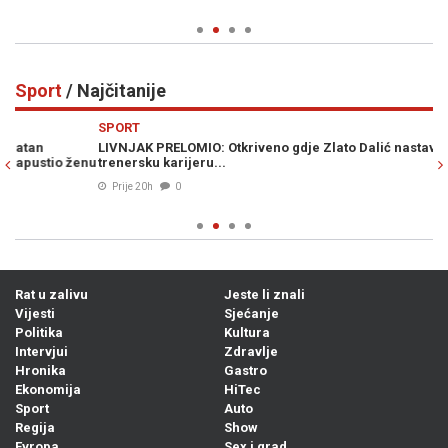
Sport
/ Najčitanije
Previous
N
SPORT
S
LIVNJAK PRELOMIO: Otkriveno gdje Zlato Dalić nastavlja
GO
enu
trenersku karijeru...
me
Prije 20h
0
Rat u zalivu
Jeste li znali
Vijesti
Sjećanje
Politika
Kultura
Intervjui
Zdravlje
Hronika
Gastro
Ekonomija
HiTec
Sport
Auto
Regija
Show
Evropa
Sex i grad