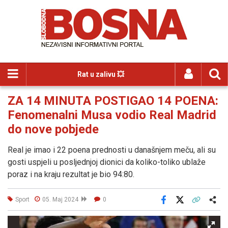
Rat u zalivu 💥
ZA 14 MINUTA POSTIGAO 14 POENA:
Fenomenalni Musa vodio Real Madrid
do nove pobjede
Real je imao i 22 poena prednosti u današnjem meču, ali su
gosti uspjeli u posljednjoj dionici da koliko-toliko ublaže
poraz i na kraju rezultat je bio 94:80.
Sport
05. Maj 2024
0
Facebook
X
Kopiraj link
Više