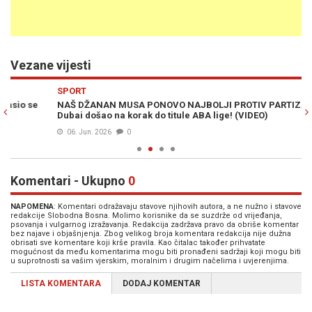
Vezane vijesti
Previous
N
SPORT
S
NAŠ DŽANAN MUSA PONOVO NAJBOLJI PROTIV PARTIZANA:
MU
Dubai došao na korak do titule ABA lige! (VIDEO)
Bo
06. Jun. 2026
0
Komentari - Ukupno
0
NAPOMENA
: Komentari odražavaju stavove njihovih autora, a ne nužno i stavove
redakcije Slobodna Bosna. Molimo korisnike da se suzdrže od vrijeđanja,
psovanja i vulgarnog izražavanja. Redakcija zadržava pravo da obriše komentar
bez najave i objašnjenja. Zbog velikog broja komentara redakcija nije dužna
obrisati sve komentare koji krše pravila. Kao čitalac također prihvatate
mogućnost da među komentarima mogu biti pronađeni sadržaji koji mogu biti
u suprotnosti sa vašim vjerskim, moralnim i drugim načelima i uvjerenjima.
LISTA KOMENTARA
DODAJ KOMENTAR