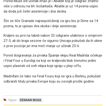
Pored Muse isti učinak imao je i Abalde koji je odigrao znatno
više u odnosu na bh. košarkaša. Abalde je uz 14 poena uspio
da doda još četiri asistencije i dva skoka.
Što se tiče Granade najraspoloženiji za igru bio je Dime sa 14
poena, te je upisao dva skoka i dvije asistencije.
Kraljevi su prvi na tabeli nakon 32 odigrane utakmice s omjerom
27-5, ali do kraja sezone će sigurno Unicaja pokušati da ih skine
s prve pozicije jer ima meč manje uz učinak 25-6.
Pored doigravanja za prvaka Španije ekipu Real Madrida očekuje
i Final Four u Euroligi na koji se kraljevski klub trenutno jedini
uspio plasirati od svih ekipa koje igraju u play-offu.
Madriđani će tako na Final Fouru koji se igra u Berlinu, pokušati
odbraniti titulu prvaka Evrope koju su osvojili prošle godine.
Tagovi:
DŽANAN MUSA