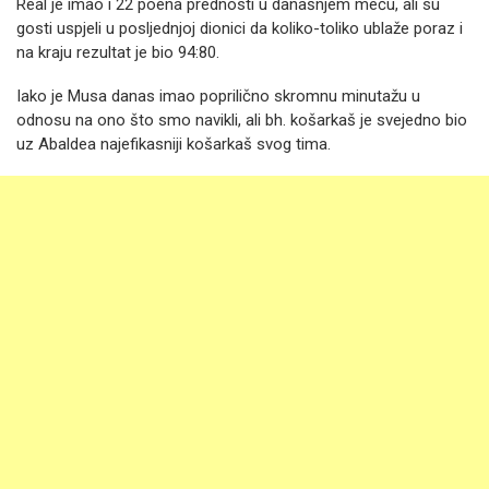
Real je imao i 22 poena prednosti u današnjem meču, ali su
gosti uspjeli u posljednjoj dionici da koliko-toliko ublaže poraz i
na kraju rezultat je bio 94:80.
Iako je Musa danas imao poprilično skromnu minutažu u
odnosu na ono što smo navikli, ali bh. košarkaš je svejedno bio
uz Abaldea najefikasniji košarkaš svog tima.