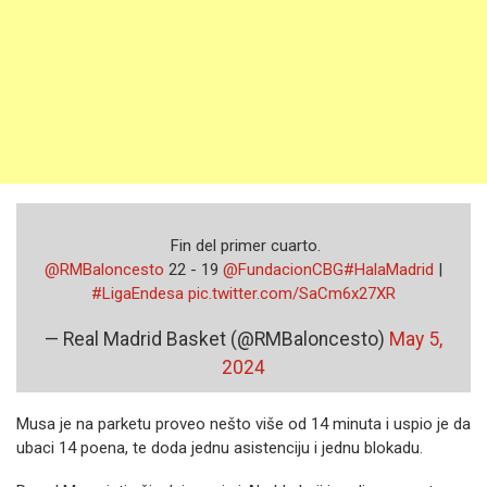
️ Fin del primer cuarto.
@RMBaloncesto
22 - 19
@FundacionCBG
#HalaMadrid
|
#LigaEndesa
pic.twitter.com/SaCm6x27XR
— Real Madrid Basket (@RMBaloncesto)
May 5,
2024
Musa je na parketu proveo nešto više od 14 minuta i uspio je da
ubaci 14 poena, te doda jednu asistenciju i jednu blokadu.