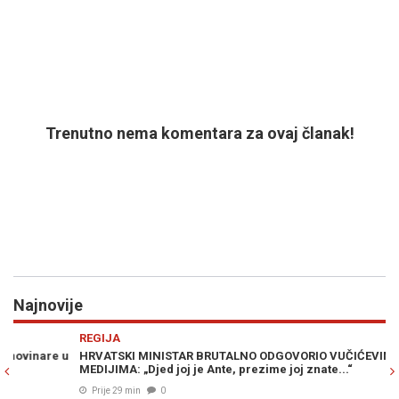
Trenutno nema komentara za ovaj članak!
Najnovije
Previous
N
REGIJA
M
u
HRVATSKI MINISTAR BRUTALNO ODGOVORIO VUČIĆEVIM
RA
MEDIJIMA: „Djed joj je Ante, prezime joj znate...“
po
ra
Prije 29 min
0