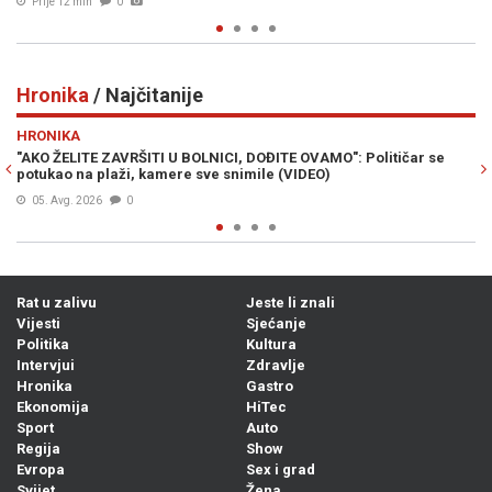
Prije 18 min
0
Hronika
/ Najčitanije
Previous
N
HRONIKA
 U BOLNICI, DOĐITE OVAMO": Političar se
SMRT OPASNOG KRIMINALCA
mere sve snimile (VIDEO)
služio je kaznu zbog ovih d
Prije 8h
0
Rat u zalivu
Jeste li znali
Vijesti
Sjećanje
Politika
Kultura
Intervjui
Zdravlje
Hronika
Gastro
Ekonomija
HiTec
Sport
Auto
Regija
Show
Evropa
Sex i grad
Svijet
Žena