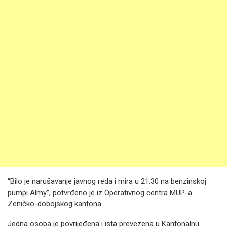
“Bilo je narušavanje javnog reda i mira u 21:30 na benzinskoj
pumpi Almy”, potvrđeno je iz Operativnog centra MUP-a
Zeničko-dobojskog kantona.
Jedna osoba je povrijeđena i ista prevezena u Kantonalnu