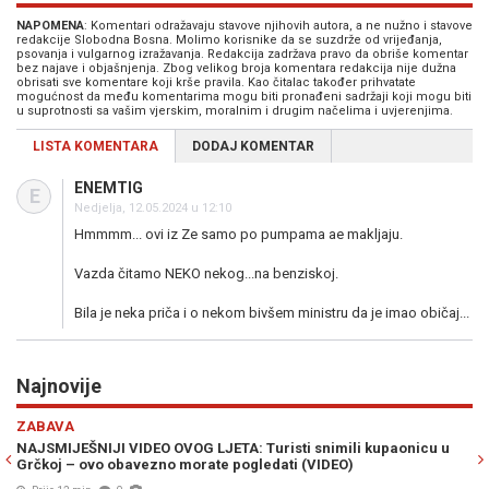
NAPOMENA
: Komentari odražavaju stavove njihovih autora, a ne nužno i stavove
redakcije Slobodna Bosna. Molimo korisnike da se suzdrže od vrijeđanja,
psovanja i vulgarnog izražavanja. Redakcija zadržava pravo da obriše komentar
bez najave i objašnjenja. Zbog velikog broja komentara redakcija nije dužna
obrisati sve komentare koji krše pravila. Kao čitalac također prihvatate
mogućnost da među komentarima mogu biti pronađeni sadržaji koji mogu biti
u suprotnosti sa vašim vjerskim, moralnim i drugim načelima i uvjerenjima.
LISTA KOMENTARA
DODAJ KOMENTAR
ENEMTIG
E
Nedjelja, 12.05.2024 u 12:10
Hmmmm... ovi iz Ze samo po pumpama ae makljaju.
Vazda čitamo NEKO nekog...na benziskoj.
Bila je neka priča i o nekom bivšem ministru da je imao običaj...
Najnovije
Previous
N
EKONOMIJA
G LJETA: Turisti snimili kupaonicu u
TRŽIŠTE NEKRETNINA NE MIRUJ
orate pogledati (VIDEO)
400.000 KM i više? Ko uzima k