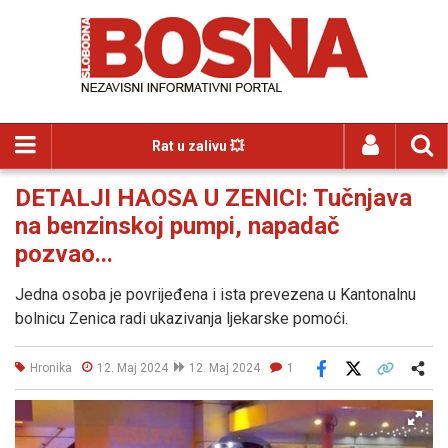
Rat u zalivu 💥
DETALJI HAOSA U ZENICI: Tučnjava
na benzinskoj pumpi, napadač
pozvao...
Jedna osoba je povrijeđena i ista prevezena u Kantonalnu
bolnicu Zenica radi ukazivanja ljekarske pomoći.
Hronika
12. Maj 2024
12. Maj 2024
1
Facebook
X
Kopiraj link
Više