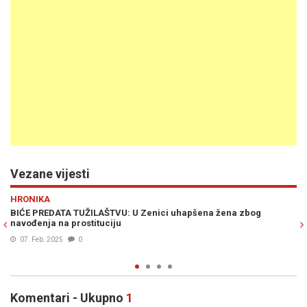
Vezane vijesti
Previous
N
DRUŠTVO
 U Zenici uhapšena žena zbog
PIVIĆ O IZMJENI ZAKONA O VIS
oni kojima smeta finansijska dis
21. Dec. 2024
0
Komentari - Ukupno
1