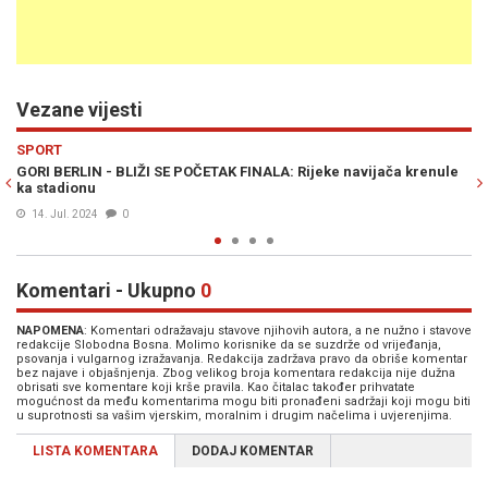
Vezane vijesti
Previous
N
ZABAVA
K FINALA: Rijeke navijača krenule
NIJE SVE U TRČANJU, IMA NEŠTO I 
Španci međusobno podijeliti ukoli
14. Jul. 2024
0
Komentari - Ukupno
0
NAPOMENA
: Komentari odražavaju stavove njihovih autora, a ne nužno i stavove
redakcije Slobodna Bosna. Molimo korisnike da se suzdrže od vrijeđanja,
psovanja i vulgarnog izražavanja. Redakcija zadržava pravo da obriše komentar
bez najave i objašnjenja. Zbog velikog broja komentara redakcija nije dužna
obrisati sve komentare koji krše pravila. Kao čitalac također prihvatate
mogućnost da među komentarima mogu biti pronađeni sadržaji koji mogu biti
u suprotnosti sa vašim vjerskim, moralnim i drugim načelima i uvjerenjima.
LISTA KOMENTARA
DODAJ KOMENTAR