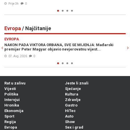
Evropa
/ Najčitanije
Previous
N
EVROPA
BANA, SVE SE MIJENJA: Mađarski
ČUDNI DETALJI UDESA SLOVEN
javio nevjerovatnu vijest...
u kombiju Nataše Pirc Musar
06. Avg. 2026
0
Rat u zalivu
Jeste li znali
Vijesti
Sjećanje
Politika
Kultura
Intervjui
Zdravlje
Hronika
Gastro
Ekonomija
HiTec
Sport
Auto
Regija
Show
Evropa
Sex i grad