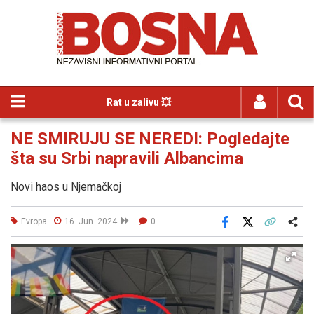
Rat u zalivu 💥
NE SMIRUJU SE NEREDI: Pogledajte
šta su Srbi napravili Albancima
Novi haos u Njemačkoj
Evropa
16. Jun. 2024
0
Facebook
X
Kopiraj link
Više