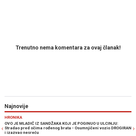
Trenutno nema komentara za ovaj članak!
Najnovije
Previous
N
RAT U ZALIVU
A KOJI JE POGINUO U ULCINJU:
PLANIRAN VELIKI KOPNENI NAPAD
g brata - Osumnjičeni vozio DROGIRAN
ulogu Pakistana i Avganistana - 
Prije 3h
0