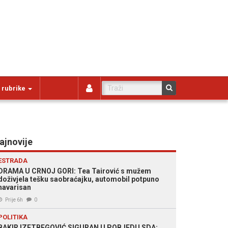
 rubrike
ajnovije
ESTRADA
DRAMA U CRNOJ GORI: Tea Tairović s mužem
doživjela tešku saobraćajku, automobil potpuno
havarisan
Prije 6h
0
POLITIKA
BAKIR IZETBEGOVIĆ SIGURAN U POBJEDU SDA: