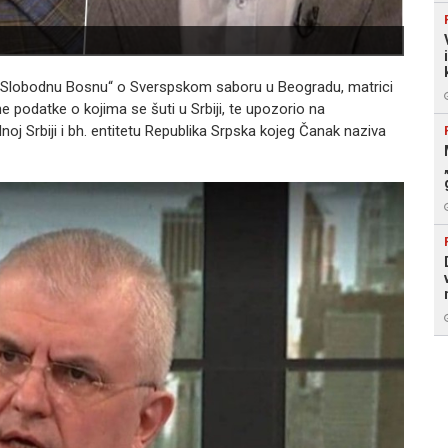
Ilustr
za „Slobodnu Bosnu“ o Sverspskom saboru u Beogradu, matrici
ne podatke o kojima se šuti u Srbiji, te upozorio na
noj Srbiji i bh. entitetu Republika Srpska kojeg Čanak naziva