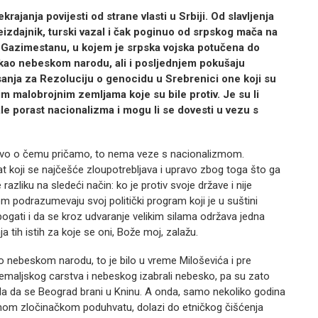
janja povijesti od strane vlasti u Srbiji. Od slavljenja
leizdajnik, turski vazal i čak poginuo od srpskog mača na
a Gazimestanu, u kojem je srpska vojska potučena do
 kao nebeskom narodu, ali i posljednjem pokušaju
anja za Rezoluciju o genocidu u Srebrenici one koji su
nim malobrojnim zemljama koje su bile protiv. Je su li
le porast nacionalizma i mogu li se dovesti u vezu s
 i ovo o čemu pričamo, to nema veze s nacionalizmom.
at koji se najčešće zloupotrebljava i upravo zbog toga što ga
razliku na sledeći način: ko je protiv svoje države i nije
avom podrazumevaju svoj politički program koji je u suštini
bogati i da se kroz udvaranje velikim silama održava jedna
ja tih istih za koje se oni, Bože moj, zalažu.
ao nebeskom narodu, to je bilo u vreme Miloševića i pre
emaljskog carstva i nebeskog izabrali nebesko, pa su zato
la da se Beograd brani u Kninu. A onda, samo nekoliko godina
enom zločinačkom poduhvatu, dolazi do etničkog čišćenja