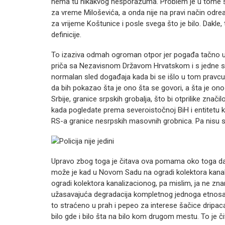
nema tu nikakvog nesporazuma. Problem je u tome š
za vreme Miloševića, a onda nije na pravi način odre
za vrijeme Koštunice i posle svega što je bilo. Dakle,
definicije.
To izaziva odmah ogroman otpor jer pogađa tačno u s
priča sa Nezavisnom Državom Hrvatskom i s jedne s
normalan sled događaja kada bi se išlo u tom pravc
da bih pokazao šta je ono šta se govori, a šta je on
Srbije, granice srpskih grobalja, što bi otprilike znači
kada pogledate prema severoistočnoj BiH i entitetu k
RS-a granice nesrpskih masovnih grobnica. Pa nisu s
Upravo zbog toga je čitava ova pomama oko toga da Sr
može je kad u Novom Sadu na ogradi kolektora kan
ogradi kolektora kanalizacionog, pa mislim, ja ne zna
užasavajuća degradacija kompletnog jednoga etnosa k
to straćeno u prah i pepeo za interese šačice dripaca 
bilo gde i bilo šta na bilo kom drugom mestu. To je či