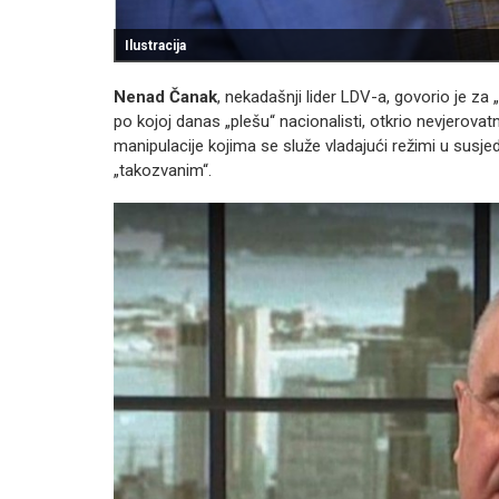
Ilustracija
Nenad Čanak
, nekadašnji lider LDV-a, govorio je 
po kojoj danas „plešu“ nacionalisti, otkrio nevjerovat
manipulacije kojima se služe vladajući režimi u susjed
„takozvanim“.