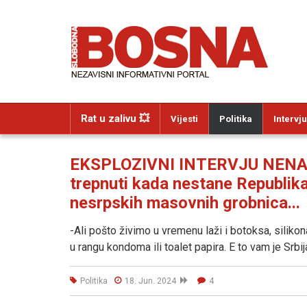
Rat u zalivu 💥
Vijesti
Politika
Intervju
EKSPLOZIVNI INTERVJU NENAD
trepnuti kada nestane Republika
nesrpskih masovnih grobnica...
-Ali pošto živimo u vremenu laži i botoksa, silikon
u rangu kondoma ili toalet papira. E to vam je Srbij
Politika
18. Jun. 2024
4