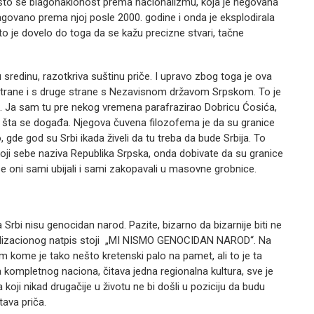
to se blagonaklonost prema nacionalizmu, koja je negovana
agovano prema njoj posle 2000. godine i onda je eksplodirala
 to je dovelo do toga da se kažu precizne stvari, tačne
redinu, razotkriva suštinu priče. I upravo zbog toga je ova
trane i s druge strane s Nezavisnom državom Srpskom. To je
u. Ja sam tu pre nekog vremena parafrazirao Dobricu Ćosića,
o šta se događa. Njegova čuvena filozofema je da su granice
lo, gde god su Srbi ikada živeli da tu treba da bude Srbija. To
oji sebe naziva Republika Srpska, onda dobivate da su granice
e oni sami ubijali i sami zakopavali u masovne grobnice.
bi nisu genocidan narod. Pazite, bizarno da bizarnije biti ne
alizacionog natpis stoji „MI NISMO GENOCIDAN NAROD“. Na
m kome je tako nešto kretenski palo na pamet, ali to je ta
ompletnog naciona, čitava jedna regionalna kultura, sve je
koji nikad drugačije u životu ne bi došli u poziciju da budu
tava priča.