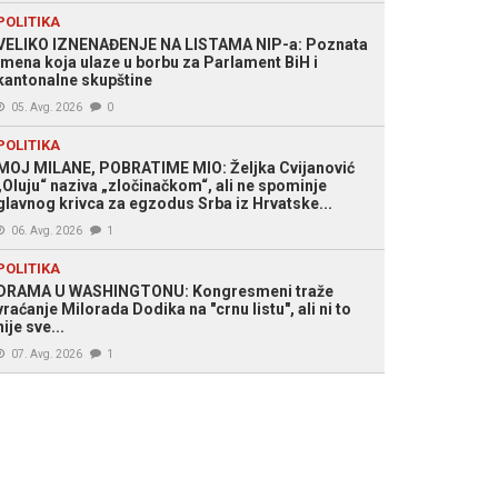
POLITIKA
VELIKO IZNENAĐENJE NA LISTAMA NIP-a: Poznata
acija
imena koja ulaze u borbu za Parlament BiH i
kantonalne skupštine
05. Avg. 2026
0
POLITIKA
MOJ MILANE, POBRATIME MIO: Željka Cvijanović
„Oluju“ naziva „zločinačkom“, ali ne spominje
glavnog krivca za egzodus Srba iz Hrvatske...
06. Avg. 2026
1
POLITIKA
DRAMA U WASHINGTONU: Kongresmeni traže
vraćanje Milorada Dodika na "crnu listu", ali ni to
nije sve...
07. Avg. 2026
1