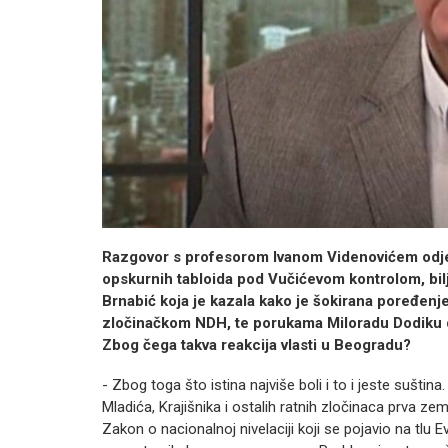
Razgovor s profesorom Ivanom Videnovićem odjek
opskurnih tabloida pod Vučićevom kontrolom, bil
Brnabić koja je kazala kako je šokirana poređen
zločinačkom NDH, te porukama Miloradu Dodiku d
Zbog čega takva reakcija vlasti u Beogradu?
- Zbog toga što istina najviše boli i to i jeste suštin
Mladića, Krajišnika i ostalih ratnih zločinaca prva ze
Zakon o nacionalnoj nivelaciji koji se pojavio na tlu 