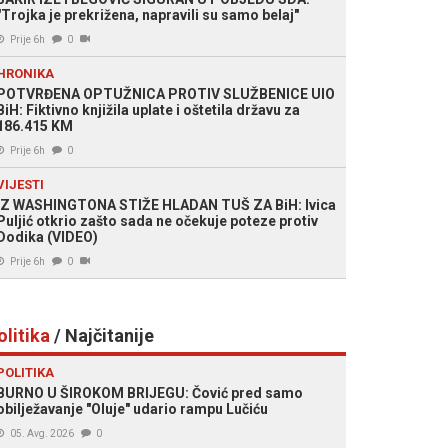
"Trojka je prekrižena, napravili su samo belaj"
Prije 6h
0
HRONIKA
POTVRĐENA OPTUŽNICA PROTIV SLUŽBENICE UIO
BiH: Fiktivno knjižila uplate i oštetila državu za
186.415 KM
Prije 6h
0
VIJESTI
IZ WASHINGTONA STIŽE HLADAN TUŠ ZA BiH: Ivica
Puljić otkrio zašto sada ne očekuje poteze protiv
Dodika (VIDEO)
Prije 6h
0
olitika
/ Najčitanije
POLITIKA
BURNO U ŠIROKOM BRIJEGU: Čović pred samo
obilježavanje "Oluje" udario rampu Lučiću
05. Avg. 2026
0