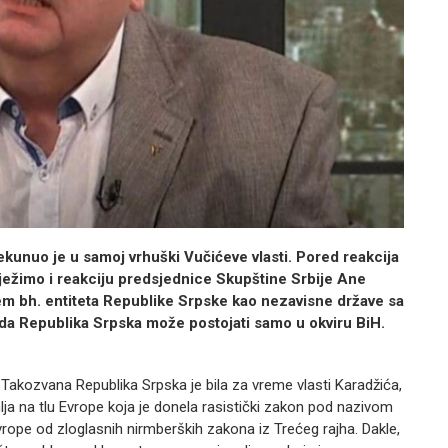
unuo je u samoj vrhuški Vučićeve vlasti. Pored reakcija
ježimo i reakciju predsjednice Skupštine Srbije Ane
jem bh. entiteta Republike Srpske kao nezavisne države sa
a Republika Srpska može postojati samo u okviru BiH.
a. Takozvana Republika Srpska je bila za vreme vlasti Karadžića,
mlja na tlu Evrope koja je donela rasistički zakon pod nazivom
Evrope od zloglasnih nirmberških zakona iz Trećeg rajha. Dakle,