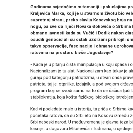
Godinama svjedočimo mitomaniji i pokušajima prekra
Kraljevića Marka, koji je u stvarnom životu bio ve
suprotnoj strani, preko slavlja Kosovskog boja n
nogu, pa sve do riječi Novaka Đokovića o Srbima
obmane javnosti kada su Vučić i Dodik nakon glas
osudili genocid ali su ostali uzdržani pribrojili o
takve opservacije, fascinacije i obmane uzrokova
ratovima na prostoru bivše Jugoslavije?
- Kada je u pitanju čista manipulacija u koju spada
Nacionalizam je tu alat. Nacionalizam kao takav je al
guraju pod kategoriju patriotizma, u stvari onda prave 
patriota, taj je, otprilike, izdajnik, a pod svojom drž
program koji se svodi samo na to da se šačica ljudi 
stabilokratija, koja košta fizičkog, biološkog istrebljen
Kad vi pogledate malo u istoriju, ta priča o Srbima k
početaka ratova, da su Srbi eto na Kosovu između z
Srbi nebeski narod. U međuvremenu je glavna teza bi
kasnije, u dogovoru Miloševića i Tuđmana, u ujedinj