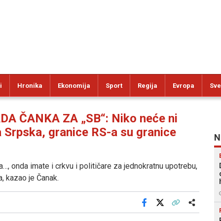
i
Hronika
Ekonomija
Sport
Regija
Evropa
Sve
A ČANKA ZA „SB“: Niko neće ni
 Srpska, granice RS-a su granice
N
a…, onda imate i crkvu i političare za jednokratnu upotrebu,
a, kazao je Čanak.
Facebook
X
Kopiraj link
Više