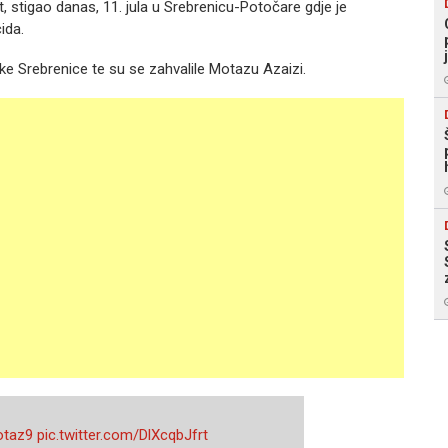
st, stigao danas, 11. jula u Srebrenicu-Potočare gdje je
ida.
e Srebrenice te su se zahvalile Motazu Azaizi.
taz9
pic.twitter.com/DlXcqbJfrt