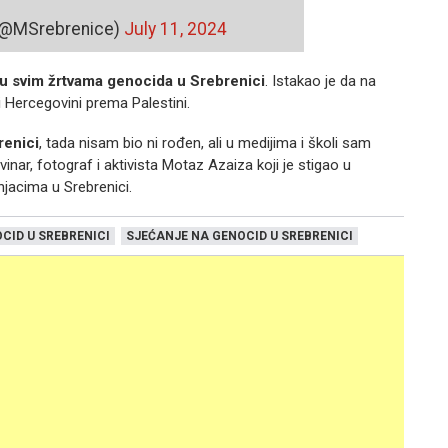
(@MSrebrenice)
July 11, 2024
hu svim žrtvama genocida u Srebrenici
. Istakao je da na
 Hercegovini prema Palestini.
renici
, tada nisam bio ni rođen, ali u medijima i školi sam
inar, fotograf i aktivista Motaz Azaiza koji je stigao u
jacima u Srebrenici.
CID U SREBRENICI
SJEĆANJE NA GENOCID U SREBRENICI