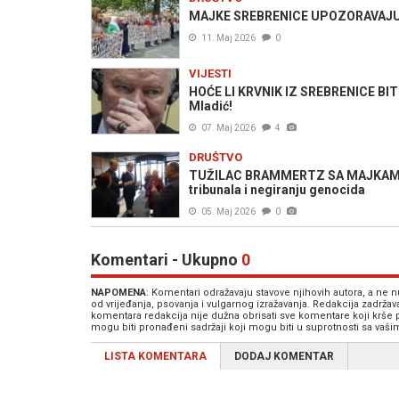
MAJKE SREBRENICE UPOZORAVAJU: "P
11. Maj 2026
0
VIJESTI
HOĆE LI KRVNIK IZ SREBRENICE BITI
Mladić!
07. Maj 2026
4
DRUŠTVO
TUŽILAC BRAMMERTZ SA MAJKAMA S
tribunala i negiranju genocida
05. Maj 2026
0
Komentari - Ukupno
0
NAPOMENA
: Komentari odražavaju stavove njihovih autora, a ne
od vrijeđanja, psovanja i vulgarnog izražavanja. Redakcija zadrža
komentara redakcija nije dužna obrisati sve komentare koji krše
mogu biti pronađeni sadržaji koji mogu biti u suprotnosti sa vaš
LISTA KOMENTARA
DODAJ KOMENTAR