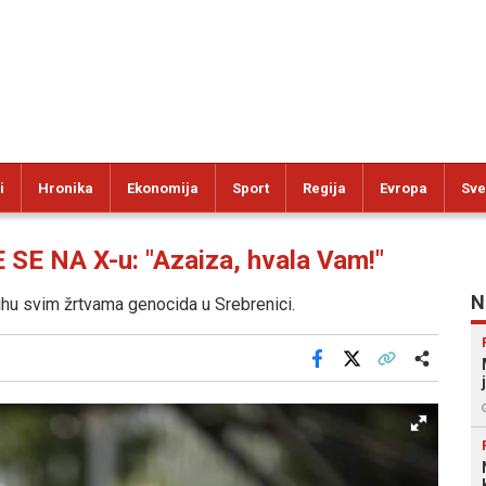
i
Hronika
Ekonomija
Sport
Regija
Evropa
Sve
 NA X-u: "Azaiza, hvala Vam!"
N
ihu svim žrtvama genocida u Srebrenici.
Facebook
X
Kopiraj link
Više