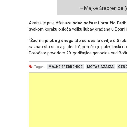
— Majke Srebrenice 
Azaiza je prije dženaze
odao počast i proučio Fati
svakom koraku osjeća veliku ljubav građana u Bosni i
"
Žao mi je zbog onoga što se desilo ovdje u Sreb
saznao šta se ovdje desilo", poručio je palestinski nov
Potočare povodom 29. godišnjice genocida nad Bošn
Tagovi:
MAJKE SREBRENICE
MOTAZ AZAIZA
GENO