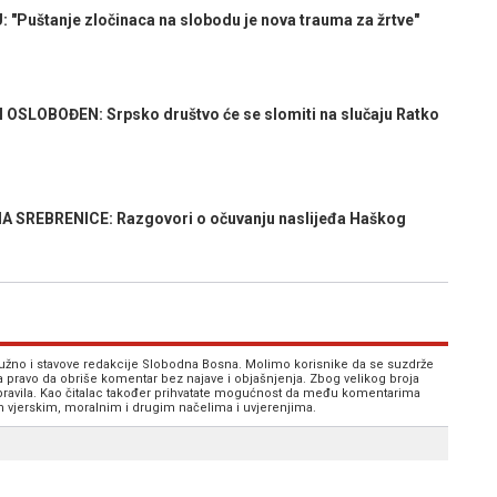
uštanje zločinaca na slobodu je nova trauma za žrtve"
 OSLOBOĐEN: Srpsko društvo će se slomiti na slučaju Ratko
REBRENICE: Razgovori o očuvanju naslijeđa Haškog
 nužno i stavove redakcije Slobodna Bosna. Molimo korisnike da se suzdrže
va pravo da obriše komentar bez najave i objašnjenja. Zbog velikog broja
 pravila. Kao čitalac također prihvatate mogućnost da među komentarima
im vjerskim, moralnim i drugim načelima i uvjerenjima.