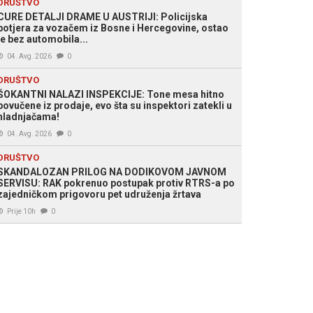
DRUŠTVO
CURE DETALJI DRAME U AUSTRIJI: Policijska
potjera za vozačem iz Bosne i Hercegovine, ostao
je bez automobila...
04. Avg. 2026
0
DRUŠTVO
ŠOKANTNI NALAZI INSPEKCIJE: Tone mesa hitno
povučene iz prodaje, evo šta su inspektori zatekli u
hladnjačama!
04. Avg. 2026
0
DRUŠTVO
SKANDALOZAN PRILOG NA DODIKOVOM JAVNOM
SERVISU: RAK pokrenuo postupak protiv RTRS-a po
zajedničkom prigovoru pet udruženja žrtava
Prije 10h
0