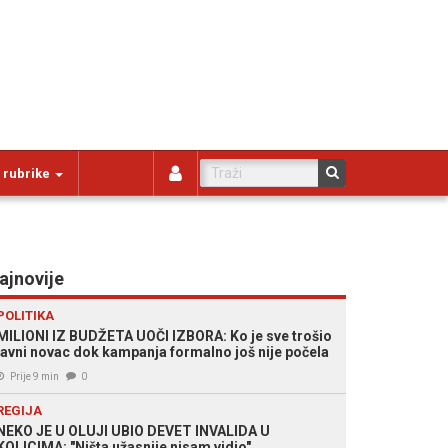
 rubrike
ajnovije
POLITIKA
MILIONI IZ BUDŽETA UOČI IZBORA: Ko je sve trošio
javni novac dok kampanja formalno još nije počela
Prije 9 min
0
REGIJA
NEKO JE U OLUJI UBIO DEVET INVALIDA U
KOLICIMA: "Ništa užasnije nisam vidio"