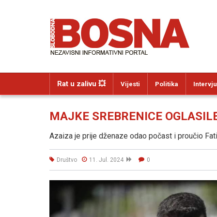
Rat u zalivu 💥
Vijesti
Politika
Intervju
MAJKE SREBRENICE OGLASILE SE
Azaiza je prije dženaze odao počast i proučio Fat
Društvo
11. Jul. 2024
0