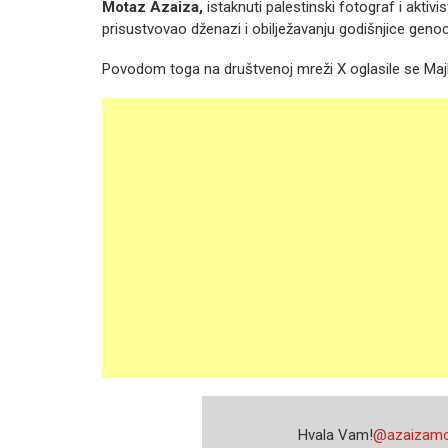
Motaz Azaiza,
istaknuti palestinski fotograf i aktivi
prisustvovao dženazi i obilježavanju godišnjice genoc
Povodom toga na društvenoj mreži X oglasile se Majk
Hvala Vam!
@azaizamo