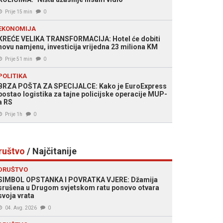
Prije 15 min
0
EKONOMIJA
KREĆE VELIKA TRANSFORMACIJA: Hotel će dobiti
novu namjenu, investicija vrijedna 23 miliona KM
Prije 51 min
0
POLITIKA
BRZA POŠTA ZA SPECIJALCE: Kako je EuroExpress
postao logistika za tajne policijske operacije MUP-
a RS
Prije 1h
0
ruštvo
/ Najčitanije
DRUŠTVO
SIMBOL OPSTANKA I POVRATKA VJERE: Džamija
srušena u Drugom svjetskom ratu ponovo otvara
svoja vrata
04. Avg. 2026
0