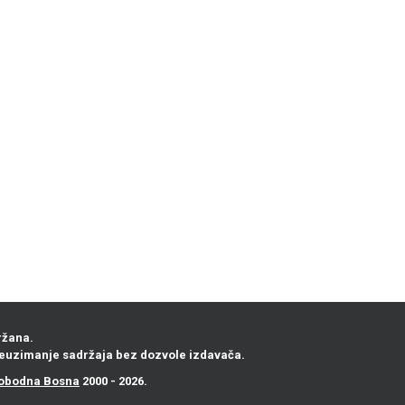
ržana.
euzimanje sadržaja bez dozvole izdavača.
obodna Bosna
2000 - 2026.