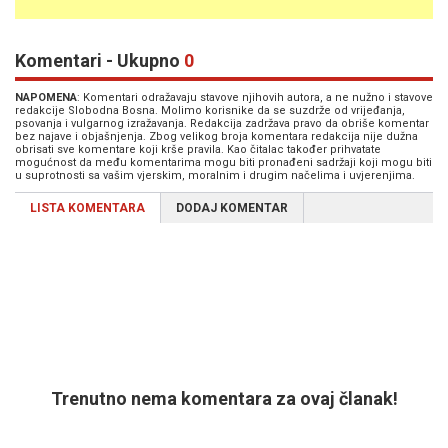
Komentari - Ukupno
0
NAPOMENA
: Komentari odražavaju stavove njihovih autora, a ne nužno i stavove
redakcije Slobodna Bosna. Molimo korisnike da se suzdrže od vrijeđanja,
psovanja i vulgarnog izražavanja. Redakcija zadržava pravo da obriše komentar
bez najave i objašnjenja. Zbog velikog broja komentara redakcija nije dužna
obrisati sve komentare koji krše pravila. Kao čitalac također prihvatate
mogućnost da među komentarima mogu biti pronađeni sadržaji koji mogu biti
u suprotnosti sa vašim vjerskim, moralnim i drugim načelima i uvjerenjima.
LISTA KOMENTARA
DODAJ KOMENTAR
Trenutno nema komentara za ovaj članak!