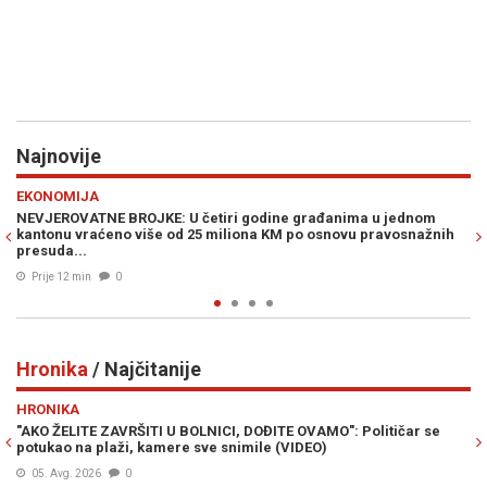
Najnovije
Previous
N
POLITIKA
ri godine građanima u jednom
NOVI SKANDAL TRESE REPUBLIKU SR
iliona KM po osnovu pravosnažnih
detalje velike tajne nagodbe Dodika
umiješan i Vučić...
Prije 41 min
0
Hronika
/ Najčitanije
Previous
N
HRONIKA
NICI, DOĐITE OVAMO": Političar se
SMRT OPASNOG KRIMINALCA: Beš
ve snimile (VIDEO)
služio je kaznu zbog ovih djela..
07. Avg. 2026
0