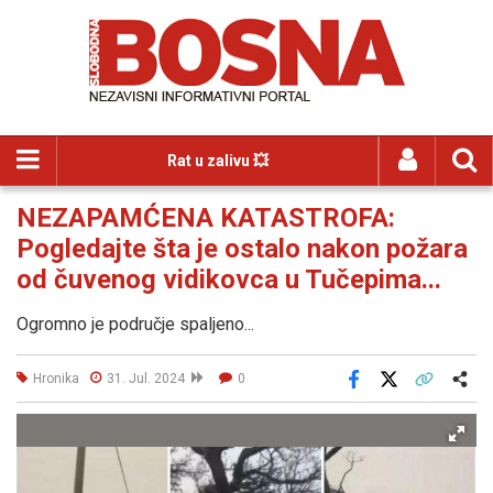
Rat u zalivu 💥
NEZAPAMĆENA KATASTROFA:
Pogledajte šta je ostalo nakon požara
od čuvenog vidikovca u Tučepima...
Ogromno je područje spaljeno...
Hronika
31. Jul. 2024
0
Facebook
X
Kopiraj link
Više