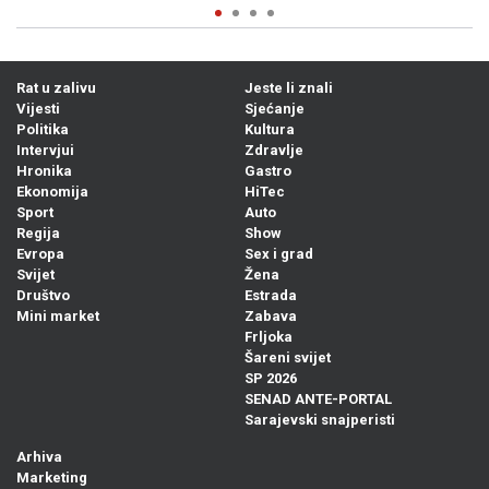
Rat u zalivu
Jeste li znali
Vijesti
Sjećanje
Politika
Kultura
Intervjui
Zdravlje
Hronika
Gastro
Ekonomija
HiTec
Sport
Auto
Regija
Show
Evropa
Sex i grad
Svijet
Žena
Društvo
Estrada
Mini market
Zabava
Frljoka
Šareni svijet
SP 2026
SENAD ANTE-PORTAL
Sarajevski snajperisti
Arhiva
Marketing