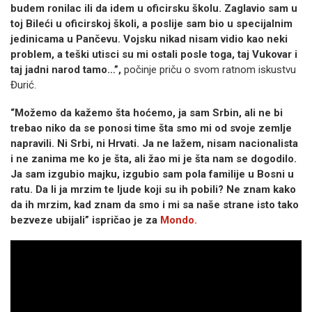
budem ronilac ili da idem u oficirsku školu. Zaglavio sam u
toj Bileći u oficirskoj školi, a poslije sam bio u specijalnim
jedinicama u Pančevu. Vojsku nikad nisam vidio kao neki
problem, a teški utisci su mi ostali posle toga, taj Vukovar i
taj jadni narod tamo…”,
počinje priču o svom ratnom iskustvu
Đurić.
“Možemo da kažemo šta hoćemo, ja sam Srbin, ali ne bi
trebao niko da se ponosi time šta smo mi od svoje zemlje
napravili. Ni Srbi, ni Hrvati. Ja ne lažem, nisam nacionalista
i ne zanima me ko je šta, ali žao mi je šta nam se dogodilo.
Ja sam izgubio majku, izgubio sam pola familije u Bosni u
ratu. Da li ja mrzim te ljude koji su ih pobili? Ne znam kako
da ih mrzim, kad znam da smo i mi sa naše strane isto tako
bezveze ubijali” ispričao je za
Mondo.