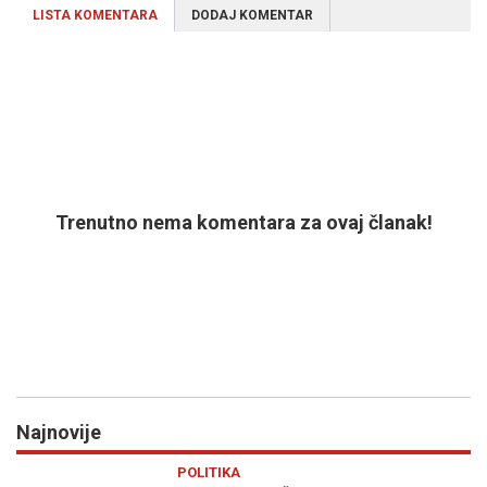
LISTA KOMENTARA
DODAJ KOMENTAR
Trenutno nema komentara za ovaj članak!
Najnovije
Previous
N
POLITIKA
PO