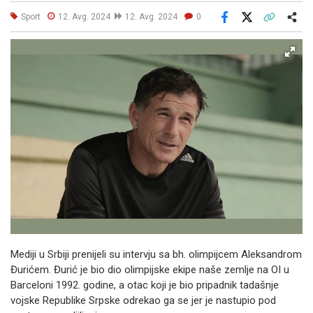
Sport
12. Avg. 2024
12. Avg. 2024
0
Facebook
X
Kopiraj link
Više
Mediji u Srbiji prenijeli su intervju sa bh. olimpijcem Aleksandrom
Đurićem. Đurić je bio dio olimpijske ekipe naše zemlje na OI u
Barceloni 1992. godine, a otac koji je bio pripadnik tadašnje
vojske Republike Srpske odrekao ga se jer je nastupio pod