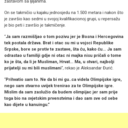
zastavom sa ljiljanima.
On se takmičio u kajaku jednosjedu na 1.500 metara i nakon što
je završio kao sedmi u svojoj kvalifikacionoj grupi, u repersažu
je bio peti i završio je takmičenje.
“
Ja sam razmišljao o tom pozivu jer je Bosna i Hercegovina
tek postala država. Brat i otac su mi u vojsci Republike
Srpske, bore se protiv te zastave, šta ću, kako ću… Ja sam
odrastao u familiji gdje ni otac ni majka nisu pričali o tome
ko je šta, da li je Musliman, Hrvat… Ma, u stvari, najbolji
prijatelji su mi bili muslimani
“, rekao je Aleksandar Đurić.
“
Prihvatio sam to. Ne da bi mi gu..ca videla Olimpijske igre,
nego sam stvarno uvijek trenirao za te Olimpijske igre.
Mislim da sam zaslužio da budem olimpijac jer sam prije
toga bio na svjetskim prvenstvima i dao sam sve od sebe
kao dijete u kanuingu.”