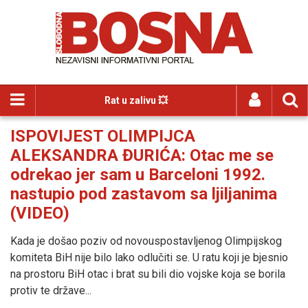
Rat u zalivu 💥
ISPOVIJEST OLIMPIJCA
ALEKSANDRA ĐURIĆA: Otac me se
odrekao jer sam u Barceloni 1992.
nastupio pod zastavom sa ljiljanima
(VIDEO)
Kada je došao poziv od novouspostavljenog Olimpijskog
komiteta BiH nije bilo lako odlučiti se. U ratu koji je bjesnio
na prostoru BiH otac i brat su bili dio vojske koja se borila
protiv te države...