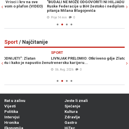
"BUDALI NE MOŽE ODGOVORITI NI HILJADU MUDRACA": Ambasada
U
)
Ruske Federacije u BiH žestoko i nediplomatski odgovorila na
sa
pitanja Milana Blagojevića
Prije 14 min
0
Sport
/ Najčitanije
Previous
N
SPORT
S
LIVNJAK PRELOMIO: Otkriveno gdje Zlato Dalić nastavlja
H
enu
trenersku karijeru...
po
06. Avg. 2026
0
Rat u zalivu
Jeste li znali
Vijesti
Sjećanje
Politika
Kultura
Intervjui
Zdravlje
Hronika
Gastro
Ekonomija
HiTec