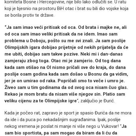
komiteta Bosne i Hercegovine, nije bilo lako odlučiti se. U ratu
koji je bjesnio na prostoru BiH otac i brat su bili dio vojske koja
se borila protiv te države.
“Ja sam imao veći pritisak od oca. Od brata i majke ne, ali
od oca sam imao veliki pritisak da ne idem. Imao sam
problema u Doboju, pošto su me svi znali. Ja sam poslije
Olimpijskih igara dobijao prijetnje od nekih prijatelja da će
me ubiti, dobijao sam takve pozive. Neki mi i dan-danas
zamjeraju zbog toga. Otac mi je zamjerio. Od tog dana
kada sam otišao na OI nismo pričali sve do kraja, do dana
poslije osam godina kada sam došao u Bosnu da ga vidim,
jer je on umirao od raka. Popričali smo to veče i umro je.
Živeo sam u tim godinama da od svog oca nisam čuo glas.
Rekao je mom bratu da nisam više njegov sin. Platio sam
veliku cijenu za te Olimpijske igre
“, zaključio je Đurić.
Kada je počeo rat, zapravo je sport je spasio Đurića da ne mora
da ide i da puca po nekadašnjim sugrađanima. Ipak, poslije
nekog vremena je poslat ni manje ni više nego u Vukovar! “
Ja
sam bio sportista, pa sam mogao da biram da li ću da