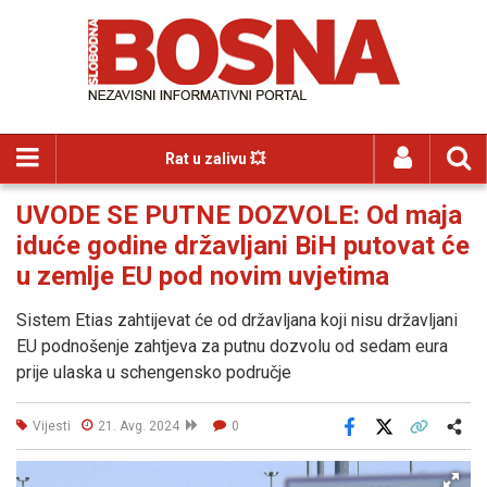
Rat u zalivu 💥
UVODE SE PUTNE DOZVOLE: Od maja
iduće godine državljani BiH putovat će
u zemlje EU pod novim uvjetima
Sistem Etias zahtijevat će od državljana koji nisu državljani
EU podnošenje zahtjeva za putnu dozvolu od sedam eura
prije ulaska u schengensko područje
Vijesti
21. Avg. 2024
0
Facebook
X
Kopiraj link
Više