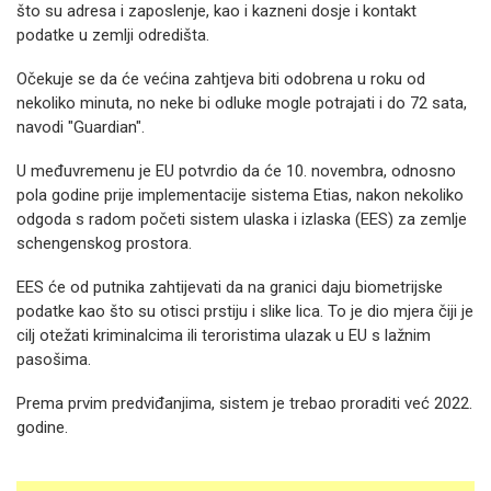
što su adresa i zaposlenje, kao i kazneni dosje i kontakt
podatke u zemlji odredišta.
Očekuje se da će većina zahtjeva biti odobrena u roku od
nekoliko minuta, no neke bi odluke mogle potrajati i do 72 sata,
navodi "Guardian".
U međuvremenu je EU potvrdio da će 10. novembra, odnosno
pola godine prije implementacije sistema Etias, nakon nekoliko
odgoda s radom početi sistem ulaska i izlaska (EES) za zemlje
schengenskog prostora.
EES će od putnika zahtijevati da na granici daju biometrijske
podatke kao što su otisci prstiju i slike lica. To je dio mjera čiji je
cilj otežati kriminalcima ili teroristima ulazak u EU s lažnim
pasošima.
Prema prvim predviđanjima, sistem je trebao proraditi već 2022.
godine.