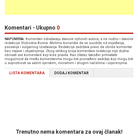
Komentari - Ukupno
0
NAPOMENA
: Komentari odražavaju stavove njihovih autora, a ne nužno i stavove
redakcije Slobodna Bosna. Molimo korisnike da se suzdrže od vrijeđanja,
psovanja i vulgarnog izražavanja. Redakcija zadržava pravo da obriše komentar
bez najave i objašnjenja. Zbog velikog broja komentara redakcija nije dužna
obrisati sve komentare koji krše pravila. Kao čitalac također prihvatate
mogućnost da među komentarima mogu biti pronađeni sadržaji koji mogu biti
u suprotnosti sa vašim vjerskim, moralnim i drugim načelima i uvjerenjima.
LISTA KOMENTARA
DODAJ KOMENTAR
Trenutno nema komentara za ovaj članak!