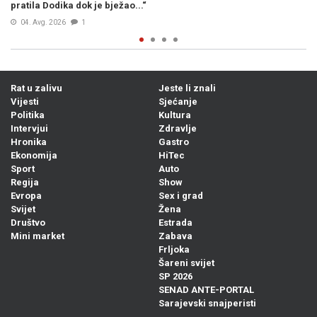
„zločinačkom“, očekuje se reakcija iz Zagreba...
04. Avg. 2026
0
Rat u zalivu
Jeste li znali
Vijesti
Sjećanje
Politika
Kultura
Intervjui
Zdravlje
Hronika
Gastro
Ekonomija
HiTec
Sport
Auto
Regija
Show
Evropa
Sex i grad
Svijet
Žena
Društvo
Estrada
Mini market
Zabava
Frljoka
Šareni svijet
SP 2026
SENAD ANTE-PORTAL
Sarajevski snajperisti