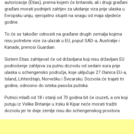
autorizacije (Etias), prema kojem će britanski, ali i drugi građani
građani morati podnijeti zahtjev za ukidanje viza prije ulaska u
Evropsku uniju, vjerojatno stupiti na snagu od maja sljedeće
godine.
To će se također odnositi na građane drugih zemalja kojima
nisu potrebne vize za ulazak u EU, poput SAD-a, Australije i
Kanade, prenosi Guardian.
Sistem Etias zahtijevat će od državljana koji nisu državljani EU
podnošenje zahtjeva za putnu dozvolu od sedam eura prije
ulaska u schengensko područje, koje uključuje 27 članica EU-a,
Island, Lihtenštajn, Norvešku i Švicarsku. Dozvola će trajati tri
godine, odnosno do isteka pasoša putnika.
Putnici mlađi od 18 i stariji od 70 godina bit će izuzeti, a oni koji
putuju iz Velike Britanije u Irsku ili Kipar neće morati tražiti
dozvolu jer te dvije zemlje nisu dio schengenskog prostora.