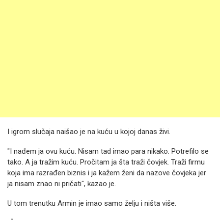
I igrom slučaja naišao je na kuću u kojoj danas živi.
"I nađem ja ovu kuću. Nisam tad imao para nikako. Potrefilo se
tako. A ja tražim kuću. Pročitam ja šta traži čovjek. Traži firmu
koja ima razrađen biznis i ja kažem ženi da nazove čovjeka jer
ja nisam znao ni pričati", kazao je.
U tom trenutku Armin je imao samo želju i ništa više.