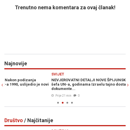
Trenutno nema komentara za ovaj članak!
Najnovije
Previous
N
SVIJET
M
NEVJEROVATNI DETALJI NOVE ŠPIJUNSKE AFERE: Procurili mailovi
S 
i
šefa UN-a, godinama Izraelu tajno dostavljao povjerljive
ka
dokumente...
Prije 21 min
0
Društvo
/ Najčitanije
Previous
N