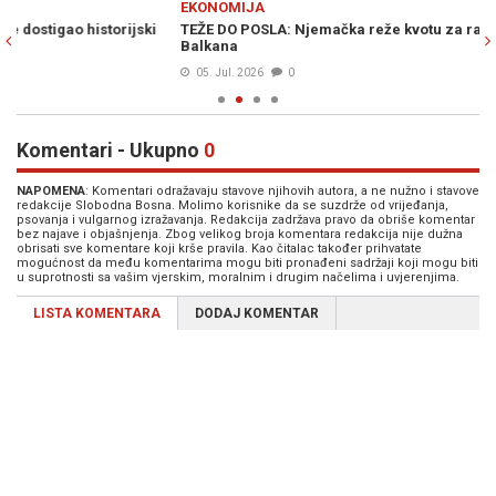
EKONOMIJA
E
TEŽE DO POSLA: Njemačka reže kvotu za radnike sa zapadnog
TR
Balkana
za
05. Jul. 2026
0
Komentari - Ukupno
0
NAPOMENA
: Komentari odražavaju stavove njihovih autora, a ne nužno i stavove
redakcije Slobodna Bosna. Molimo korisnike da se suzdrže od vrijeđanja,
psovanja i vulgarnog izražavanja. Redakcija zadržava pravo da obriše komentar
bez najave i objašnjenja. Zbog velikog broja komentara redakcija nije dužna
obrisati sve komentare koji krše pravila. Kao čitalac također prihvatate
mogućnost da među komentarima mogu biti pronađeni sadržaji koji mogu biti
u suprotnosti sa vašim vjerskim, moralnim i drugim načelima i uvjerenjima.
LISTA KOMENTARA
DODAJ KOMENTAR