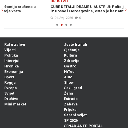
DRUŠTVO
D
CURE DETALJI DRAME U AUSTRIJI: Policijska potjera za vozačem
ŠO
iz Bosne i Hercegovine, ostao je bez automobila...
pr
04. Avg. 2026
0
Rat u zalivu
Jeste li znali
Vijesti
Sjećanje
Politika
Kultura
Intervjui
Zdravlje
Hronika
Gastro
Ekonomija
HiTec
Sport
Auto
Regija
Show
Evropa
Sex i grad
Svijet
Žena
Društvo
Estrada
Mini market
Zabava
Frljoka
Šareni svijet
SP 2026
SENAD ANTE-PORTAL