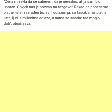
"Žena mi rekla da se saberem, da je nerealno, ali ja sam bio
uporan. Čovjek nas je pozvao na razgovor. Rekao da ponesemo
platne liste i razrađen biznis. I dolazim ja, sa fasciklama, platne
liste, ljudi s milionima dolaze, a nama se sadake tad moglo
dati", objašnjava.