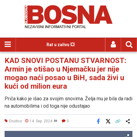
Rat u zalivu 💥
KAD SNOVI POSTANU STVARNOST:
Armin je otišao u Njemačku jer nije
mogao naći posao u BiH, sada živi u
kući od milion eura
Priča kako je išao za svojim snovima. Želja mu je bila da radi
na automobilima i od toga nije odustajao
Društvo
14. Sep. 2024
0
Facebook
X
Kopiraj link
Više