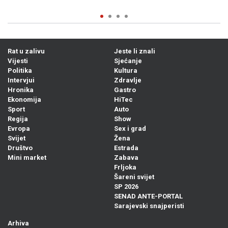
Rat u zalivu
Jeste li znali
Vijesti
Sjećanje
Politika
Kultura
Intervjui
Zdravlje
Hronika
Gastro
Ekonomija
HiTec
Sport
Auto
Regija
Show
Evropa
Sex i grad
Svijet
Žena
Društvo
Estrada
Mini market
Zabava
Frljoka
Šareni svijet
SP 2026
SENAD ANTE-PORTAL
Sarajevski snajperisti
Arhiva