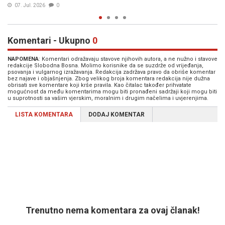
02. Jul. 2026
0
Komentari - Ukupno
0
NAPOMENA
: Komentari odražavaju stavove njihovih autora, a ne nužno i stavove
redakcije Slobodna Bosna. Molimo korisnike da se suzdrže od vrijeđanja,
psovanja i vulgarnog izražavanja. Redakcija zadržava pravo da obriše komentar
bez najave i objašnjenja. Zbog velikog broja komentara redakcija nije dužna
obrisati sve komentare koji krše pravila. Kao čitalac također prihvatate
mogućnost da među komentarima mogu biti pronađeni sadržaji koji mogu biti
u suprotnosti sa vašim vjerskim, moralnim i drugim načelima i uvjerenjima.
LISTA KOMENTARA
DODAJ KOMENTAR
Trenutno nema komentara za ovaj članak!