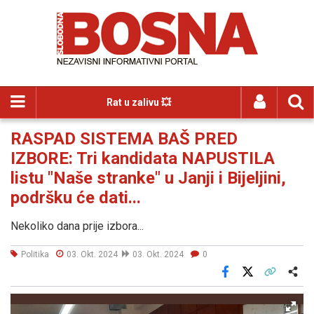
Rat u zalivu 💥
RASPAD SISTEMA BAŠ PRED
IZBORE: Tri kandidata NAPUSTILA
listu "Naše stranke" u Janji i Bijeljini,
podršku će dati...
Nekoliko dana prije izbora...
Politika
03. Okt. 2024
03. Okt. 2024
0
Facebook
X
Kopiraj link
Više