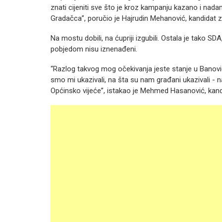
znati cijeniti sve što je kroz kampanju kazano i nada
Gradačca”, poručio je Hajrudin Mehanović, kandidat 
Na mostu dobili, na ćupriji izgubili. Ostala je tako S
pobjedom nisu iznenađeni.
“Razlog takvog mog očekivanja jeste stanje u Banović
smo mi ukazivali, na šta su nam građani ukazivali - na
Općinsko vijeće”, istakao je Mehmed Hasanović, kand