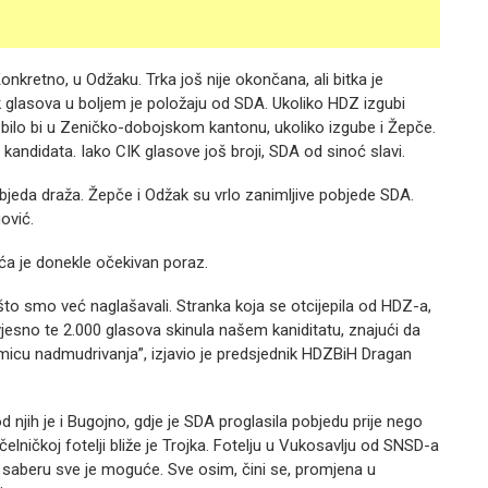
retno, u Odžaku. Trka još nije okončana, ali bitka je
ak glasova u boljem je položaju od SDA. Ukoliko HDZ izgubi
e bilo bi u Zeničko-dobojskom kantonu, ukoliko izgube i Žepče.
ndidata. Iako CIK glasove još broji, SDA od sinoć slavi.
jeda draža. Žepče i Odžak su vrlo zanimljive pobjede SDA.
ović.
ća je donekle očekivan poraz.
što smo već naglašavali. Stranka koja se otcijepila od HDZ-a,
vjesno te 2.000 glasova skinula našem kaniditatu, znajući da
micu nadmudrivanja”, izjavio je predsjednik HDZBiH Dragan
 njih je i Bugojno, gdje je SDA proglasila pobjedu prije nego
čelničkoj fotelji bliže je Trojka. Fotelju u Vukosavlju od SNSD-a
e saberu sve je moguće. Sve osim, čini se, promjena u