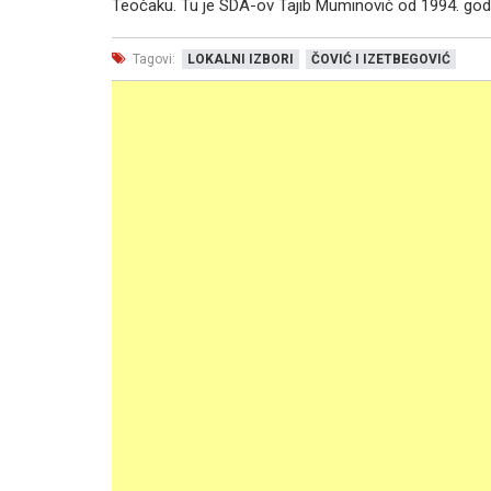
Teočaku. Tu je SDA-ov Tajib Muminović od 1994. god
Tagovi:
LOKALNI IZBORI
ČOVIĆ I IZETBEGOVIĆ