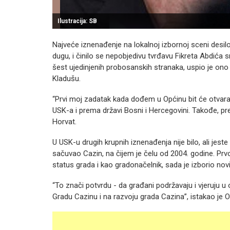
Ilustracija: SB
Najveće iznenađenje na lokalnoj izbornoj sceni desi
dugu, i činilo se nepobjedivu tvrđavu Fikreta Abdića sr
šest ujedinjenih probosanskih stranaka, uspio je ono 
Kladušu.
“Prvi moj zadatak kada dođem u Općinu bit će otvar
USK-a i prema državi Bosni i Hercegovini. Takođe, pre
Horvat.
U USK-u drugih krupnih iznenađenja nije bilo, ali jest
sačuvao Cazin, na čijem je čelu od 2004. godine. Prvo
status grada i kao gradonačelnik, sada je izborio nov
“To znači potvrdu - da građani podržavaju i vjeruju 
Gradu Cazinu i na razvoju grada Cazina”, istakao je O