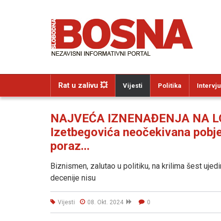
Rat u zalivu 💥
Vijesti
Politika
Intervju
NAJVEĆA IZNENAĐENJA NA LOK
Izetbegovića neočekivana pobje
poraz...
Biznismen, zalutao u politiku, na krilima šest ujed
decenije nisu
Vijesti
08. Okt. 2024
0