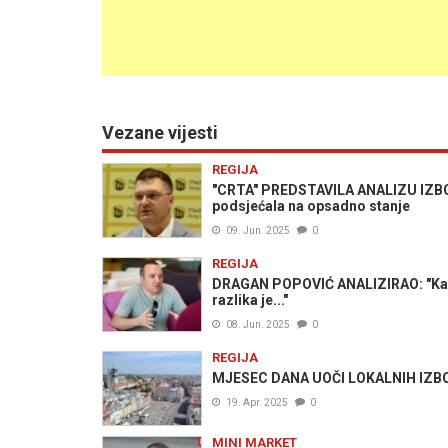
Vezane vijesti
REGIJA
"CRTA" PREDSTAVILA ANALIZU IZBO
podsjećala na opsadno stanje
09. Jun. 2025
0
REGIJA
DRAGAN POPOVIĆ ANALIZIRAO: "Katast
razlika je..."
08. Jun. 2025
0
REGIJA
MJESEC DANA UOČI LOKALNIH IZBORA:
19. Apr. 2025
0
MINI MARKET