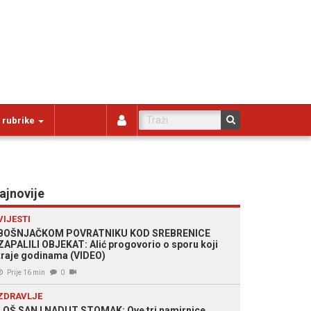
 rubrike
ajnovije
VIJESTI
BOŠNJAČKOM POVRATNIKU KOD SREBRENICE
ZAPALILI OBJEKAT: Alić progovorio o sporu koji
traje godinama (VIDEO)
Prije 16 min
0
ZDRAVLJE
LOŠ SAN I NADUT STOMAK: Ove tri namirnice