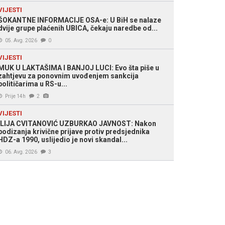
VIJESTI
ŠOKANTNE INFORMACIJE OSA-e: U BiH se nalaze
dvije grupe plaćenih UBICA, čekaju naredbe od...
05. Avg. 2026
0
VIJESTI
MUK U LAKTAŠIMA I BANJOJ LUCI: Evo šta piše u
zahtjevu za ponovnim uvođenjem sankcija
političarima u RS-u...
Prije 14h
2
VIJESTI
ILIJA CVITANOVIĆ UZBURKAO JAVNOST: Nakon
podizanja krivične prijave protiv predsjednika
HDZ-a 1990, uslijedio je novi skandal...
06. Avg. 2026
3