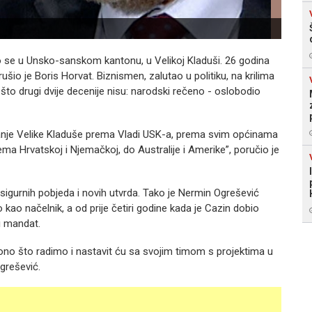
lo se u Unsko-sanskom kantonu, u Velikoj Kladuši. 26 godina
ušio je Boris Horvat. Biznismen, zalutao u politiku, na krilima
što drugi dvije decenije nisu: narodski rečeno - oslobodio
anje Velike Kladuše prema Vladi USK-a, prema svim općinama
ma Hrvatskoj i Njemačkoj, do Australije i Amerike”, poručio je
e sigurnih pobjeda i novih utvrda. Tako je Nermin Ogrešević
 kao načelnik, a od prije četiri godine kada je Cazin dobio
i mandat.
u ono što radimo i nastavit ću sa svojim timom s projektima u
grešević.