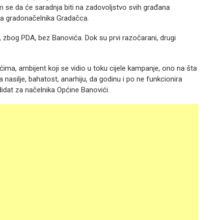
m se da će saradnja biti na zadovoljstvo svih građana
za gradonačelnika Gradačca.
DA, zbog PDA, bez Banovića. Dok su prvi razočarani, drugi
ima, ambijent koji se vidio u toku cijele kampanje, ono na šta
 nasilje, bahatost, anarhiju, da godinu i po ne funkcionira
idat za načelnika Općine Banovići.