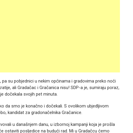
 pa su pobjednici u nekim općinama i gradovima preko noći
ratije, ali Gradačac i Gračanica nisu! SDP-a je, sumiraju poraz,
je dočekala svojih pet minuta.
ko da smo je konačno i dočekali. S ovolikom ubjedljivom
ebo, kandidat za gradonačelnika Gračanice.
tvovali u današnjem danu, u izbornoj kampanji koja je prošla
 će ostaviti posljedice na budući rad. Mi u Gradačcu ćemo