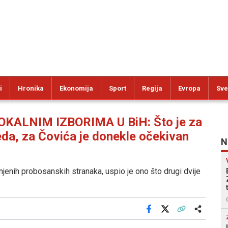
i
Hronika
Ekonomija
Sport
Regija
Evropa
Sve
ALNIM IZBORIMA U BiH: Što je za
da, za Čovića je donekle očekivan
N
injenih probosanskih stranaka, uspio je ono što drugi dvije
Facebook
X
Kopiraj link
Više