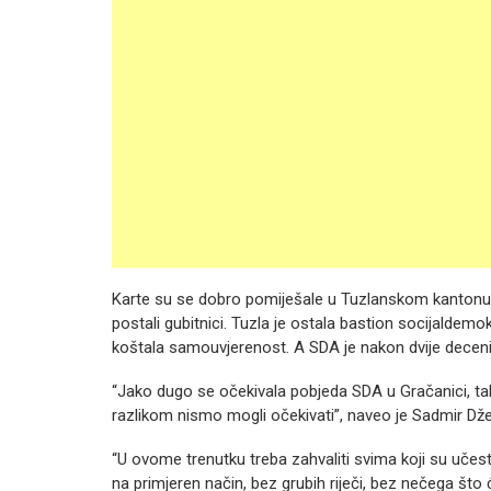
Karte su se dobro pomiješale u Tuzlanskom kantonu,
postali gubitnici. Tuzla je ostala bastion socijaldemok
koštala samouvjerenost. A SDA je nakon dvije deceni
“Jako dugo se očekivala pobjeda SDA u Gračanici, ta
razlikom nismo mogli očekivati”, naveo je Sadmir Dž
“U ovome trenutku treba zahvaliti svima koji su učes
na primjeren način, bez grubih riječi, bez nečega što