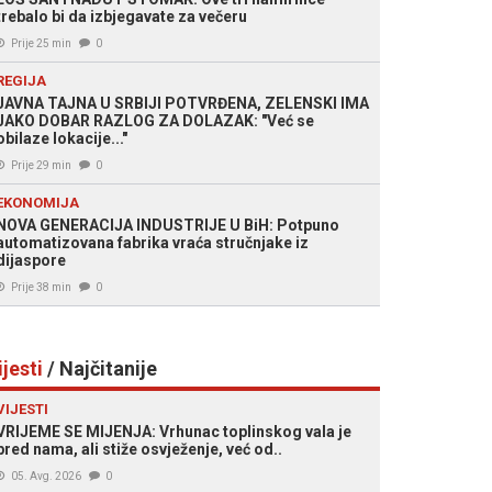
trebalo bi da izbjegavate za večeru
Prije 25 min
0
REGIJA
JAVNA TAJNA U SRBIJI POTVRĐENA, ZELENSKI IMA
JAKO DOBAR RAZLOG ZA DOLAZAK: "Već se
obilaze lokacije..."
Prije 29 min
0
EKONOMIJA
NOVA GENERACIJA INDUSTRIJE U BiH: Potpuno
automatizovana fabrika vraća stručnjake iz
dijaspore
Prije 38 min
0
ijesti
/ Najčitanije
VIJESTI
VRIJEME SE MIJENJA: Vrhunac toplinskog vala je
pred nama, ali stiže osvježenje, već od..
05. Avg. 2026
0