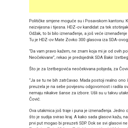
Političke smjene moguće su i Posavskom kantonu. Konk
neizvijesna i tijesna. HDZ-ov kandidat za tek stotinj
Odžak, to bi bilo iznenađenje, a još veće iznenađenj
Tu je HDZ-ov Mate Zovko 300 glasova iza SDA-ovog ka
“Da vam pravo kažem, ne znam koja mi je od ovih pob
Neočekivane”, rekao je predsjednik SDA Bakir Izetbeg
Što je za Izetbegovića neočekivana pobjeda, za Čovi
“Ja se tu ne bih zatrčavao. Mada postoji realno ono 
preuzela je na sebe povijesnu odgovornost i radila s
nemaju nikakve šanse za izbore. Ušli su u takvu utak
Čović.
Ova utakmica još traje i puna je iznenađenja. Jedno od
što je sudija svirao kraj. A kako sada glasovi kažu, na
prvi put mogao bi preuzeti SDP. Dok se svi glasovi n