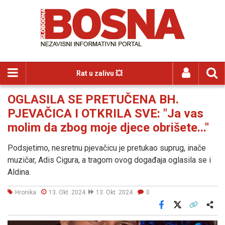
Rat u zalivu 💥
OGLASILA SE PRETUČENA BH.
PJEVAČICA I OTKRILA SVE: "Ja vas
molim da zbog moje djece obrišete..."
Podsjetimo, nesretnu pjevačicu je pretukao suprug, inače
muzičar, Adis Cigura, a tragom ovog događaja oglasila se i
Aldina.
Hronika
13. Okt. 2024
13. Okt. 2024
0
Facebook
X
Kopiraj link
Više