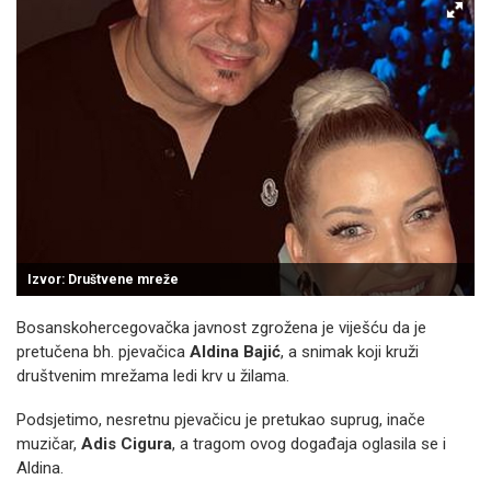
Izvor: Društvene mreže
Bosanskohercegovačka javnost zgrožena je viješću da je
pretučena bh. pjevačica
Aldina Bajić
, a snimak koji kruži
društvenim mrežama ledi krv u žilama.
Podsjetimo, nesretnu pjevačicu je pretukao suprug, inače
muzičar,
Adis Cigura
, a tragom ovog događaja oglasila se i
Aldina.