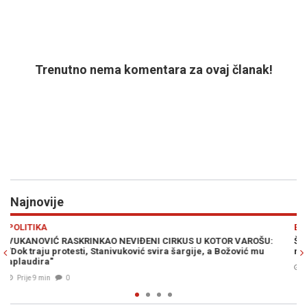
Trenutno nema komentara za ovaj članak!
Najnovije
Previous
N
EVROPA
U:
ŠPANIJA POSTAVILA ULTIMATUM ITALIJI: "Imate vremena do
nedjelje"
Prije 16 min
0