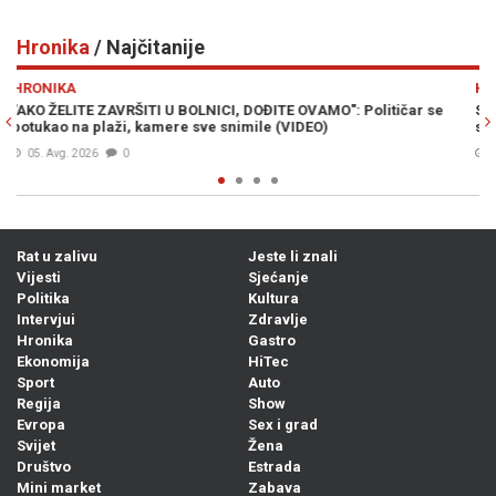
Hronika
/ Najčitanije
Previous
N
HRONIKA
 se
SMRT OPASNOG KRIMINALCA: Bešlić pronađen mrtav u zatvoru,
služio je kaznu zbog ovih djela...
Prije 8h
0
Rat u zalivu
Jeste li znali
Vijesti
Sjećanje
Politika
Kultura
Intervjui
Zdravlje
Hronika
Gastro
Ekonomija
HiTec
Sport
Auto
Regija
Show
Evropa
Sex i grad
Svijet
Žena
Društvo
Estrada
Mini market
Zabava