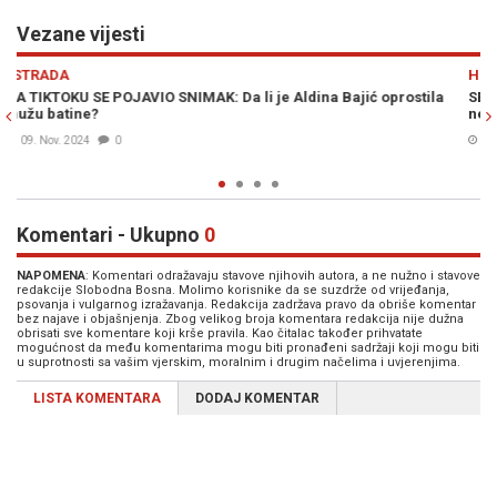
Vezane vijesti
Previous
N
HRONIKA
ila
SESTRA PRETUČENE FOLKERKE U SUZAMA: "Opet je u bolnici,
nemojte da dijelite snimak - bolno je"
14. Okt. 2024
0
Komentari - Ukupno
0
NAPOMENA
: Komentari odražavaju stavove njihovih autora, a ne nužno i stavove
redakcije Slobodna Bosna. Molimo korisnike da se suzdrže od vrijeđanja,
psovanja i vulgarnog izražavanja. Redakcija zadržava pravo da obriše komentar
bez najave i objašnjenja. Zbog velikog broja komentara redakcija nije dužna
obrisati sve komentare koji krše pravila. Kao čitalac također prihvatate
mogućnost da među komentarima mogu biti pronađeni sadržaji koji mogu biti
u suprotnosti sa vašim vjerskim, moralnim i drugim načelima i uvjerenjima.
LISTA KOMENTARA
DODAJ KOMENTAR