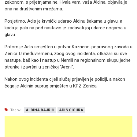
zakonom, s prijetnjama ne. Hvala vam, vaša Aldina, objavila je
ona na društvenim mrežama.
Posjetimo, Adis je krvnički udarao Aldinu šakama u glavu, a
kada je pala na pod nastavio je zadavati joj udarce nogama u
glavu.
Potom je Adis smješten u pritvor Kazneno-popravnog zavoda u
Zenici. U međuvremenu, zbog ovog incidenta, otkazali su sve
nastupe, baš kao i nastup u Nemili na regionalnom skupu jedne
stranke i završni u zeničkoj “Areni”.
Nakon ovog incidenta cijeli slučaj prijavljen je policiji, a nakon
čega je Aldinin suprug smješten u KPZ Zenica.
Tagovi:
ALDINA BAJRIĆ
ADIS CIGURA