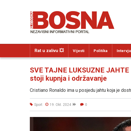
Rat u zalivu 💥
Vijesti
Politika
Intervju
SVE TAJNE LUKSUZNE JAHTE C
stoji kupnja i održavanje
Cristiano Ronaldo ima u posjedu jahtu koja je d
Sport
19. Okt. 2024
0