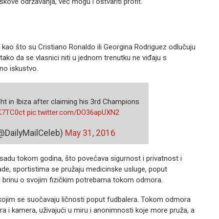
škove održavanja, već mogu i ostvariti profit.
e kao što su Cristiano Ronaldo ili Georgina Rodriguez odlučuju
 tako da se vlasnici niti u jednom trenutku ne viđaju s
no iskustvo.
ht in Ibiza after claiming his 3rd Champions
xK7TC0ct
pic.twitter.com/DO36apUXN2
 (@DailyMailCeleb)
May 31, 2016
osadu tokom godina, što povećava sigurnost i privatnost i
de, sportistima se pružaju medicinske usluge, poput
 i brinu o svojim fizičkim potrebama tokom odmora.
 kojim se suočavaju ličnosti poput fudbalera. Tokom odmora
a i kamera, uživajući u miru i anonimnosti koje more pruža, a