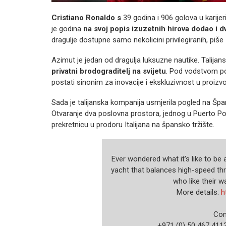
Cristiano Ronaldo s
39 godina i 906 golova u karijeri
je godina
na svoj popis izuzetnih hirova dodao i d
dragulje dostupne samo nekolicini privilegiranih, piše
Azimut je jedan od dragulja luksuzne nautike. Talijans
privatni brodograditelj na svijetu
. Pod vodstvom por
postati sinonim za inovacije i ekskluzivnost u proizvod
Sada je talijanska kompanija usmjerila pogled na Špani
Otvaranje dva poslovna prostora, jednog u Puerto Po
prekretnicu u prodoru Italijana na špansko tržište.
Ever wondered what it's like to b
yacht that balances high-speed thri
who like their w
More details:
h
Con
+971 (0) 50 467 411