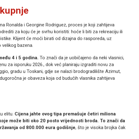
 kupnje
ana Ronalda i Georgine Rodriguez, proces je koji zahtijeva
rediti za koju će je svrhu koristiti: hoće li biti za rekreaciju ili
stike. Klijent će moći birati od dizajna do rasporeda, uz
 velikog bazena.
među 4 i 5 godina.
To znači da je uobičajeno da neki vlasnici,
nu za isporuku 2026., dok već planiraju izgraditi novu za
io, gradu u Toskani, gdje se nalazi brodogradilište Azimut,
e dugoročna je obaveza koja od budućih vlasnika zahtijeva
u elitu.
Cijena jahte ovog tipa premašuje četiri miliona
koje može biti oko 20 posto vrijednosti broda. To znači da
 održavanja od 800.000 eura godišnje
, što je visoka brojka čak