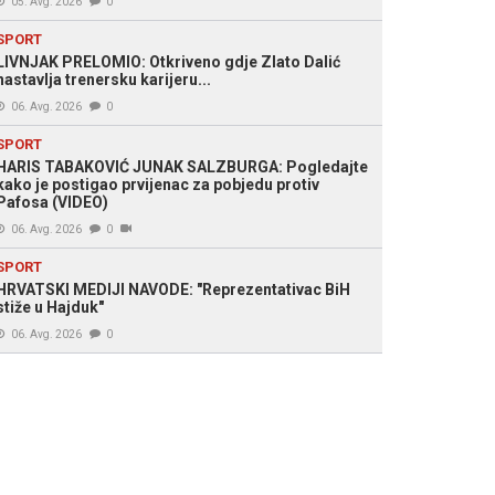
05. Avg. 2026
0
SPORT
LIVNJAK PRELOMIO: Otkriveno gdje Zlato Dalić
nastavlja trenersku karijeru...
06. Avg. 2026
0
SPORT
HARIS TABAKOVIĆ JUNAK SALZBURGA: Pogledajte
kako je postigao prvijenac za pobjedu protiv
Pafosa (VIDEO)
06. Avg. 2026
0
SPORT
HRVATSKI MEDIJI NAVODE: "Reprezentativac BiH
stiže u Hajduk"
06. Avg. 2026
0