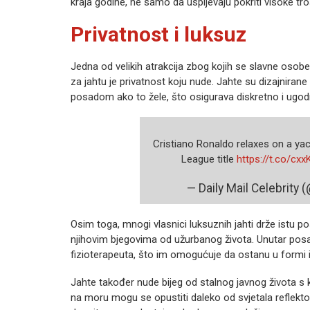
kraja godine, ne samo da uspijevaju pokriti visoke tro
Privatnost i luksuz
Jedna od velikih atrakcija zbog kojih se slavne osob
za jahtu je privatnost koju nude. Jahte su dizajnirane
posadom ako to žele, što osigurava diskretno i ugod
Cristiano Ronaldo relaxes on a yac
League title
https://t.co/cx
— Daily Mail Celebrity
Osim toga, mnogi vlasnici luksuznih jahti drže istu p
njihovim bjegovima od užurbanog života. Unutar posa
fizioterapeuta, što im omogućuje da ostanu u formi
Jahte također nude bijeg od stalnog javnog života s
na moru mogu se opustiti daleko od svjetala reflektor