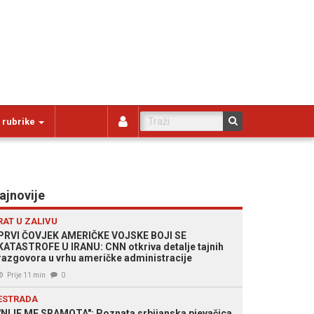
 rubrike
ajnovije
RAT U ZALIVU
PRVI ČOVJEK AMERIČKE VOJSKE BOJI SE
KATASTROFE U IRANU: CNN otkriva detalje tajnih
razgovora u vrhu američke administracije
Prije 11 min
0
ESTRADA
"NIJE ME SRAMOTA": Poznata srbijanska pjevačica