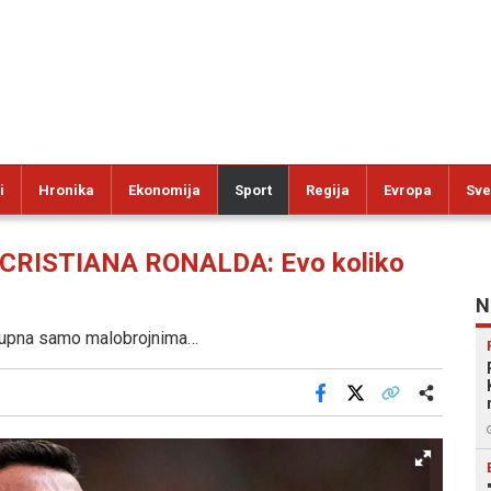
i
Hronika
Ekonomija
Sport
Regija
Evropa
Sve
RISTIANA RONALDA: Evo koliko
N
ostupna samo malobrojnima…
Facebook
X
Kopiraj link
Više