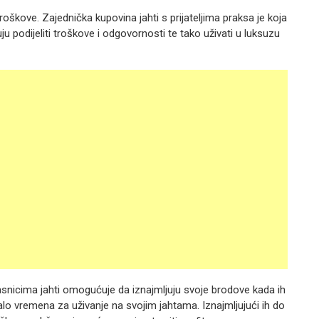
oškove. Zajednička kupovina jahti s prijateljima praksa je koja
u podijeliti troškove i odgovornosti te tako uživati u luksuzu
vlasnicima jahti omogućuje da iznajmljuju svoje brodove kada ih
alo vremena za uživanje na svojim jahtama. Iznajmljujući ih do