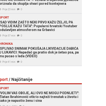
priznala da skuplja stvari pored kontejnera
Prije 23 min
0
SPORT
"SAD VIDIM ZAŠTO NEKI PRVO KAŽU ŽELJO, PA
POSLIJE KAŽU TATA": Popularni hrvatski Youtuber
oduševljen atmosferom na Grbavici
Prije 37 min
0
HRONIKA
ISPLIVAO SNIMAK POKUŠAJA LIKVIDACIJE DABIĆA
U LUKAVICI: Napadač ga pratio dok je šetao psa, pa
mu pucao s leđa (VIDEO)
Prije 41 min
0
port
/ Najčitanije
SPORT
"VOLIM VAS OBOJE, ALI OVO NE MOGU PODNIJETI":
Zlatan Ibrahimović otkrio najteži trenutak u životu i
kako je napustio ženu i sina