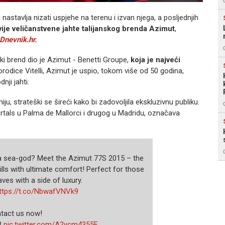
 nastavlja nizati uspjehe na terenu i izvan njega, a posljednjih
vije veličanstvene jahte talijanskog brenda Azimut
,
Dnevnik.hr.
ki brend dio je Azimut - Benetti Groupe,
koja je najveći
odice Vitelli, Azimut je uspio, tokom više od 50 godina,
nji jahti.
ju, strateški se šireći kako bi zadovoljila ekskluzivnu publiku.
rtals u Palma de Mallorci i drugog u Madridu, označava
e a sea-god? Meet the Azimut 77S 2015 – the
lls with ultimate comfort! Perfect for those
aves with a side of luxury.
ttps://t.co/NbwafVNVk9
tact us now!
3
pic.twitter.com/A2ycm4355F