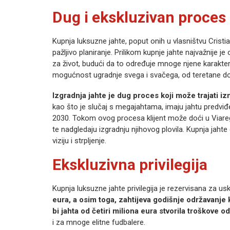
Dug i ekskluzivan proces
Kupnja luksuzne jahte, poput onih u vlasništvu Cristi
pažljivo planiranje. Prilikom kupnje jahte najvažnije je od
za život, budući da to određuje mnoge njene karakteri
mogućnost ugradnje svega i svačega, od teretane do
Izgradnja jahte je dug proces koji može trajati iz
kao što je slučaj s megajahtama, imaju jahtu predviđe
2030. Tokom ovog procesa klijent može doći u Viaregg
te nadgledaju izgradnju njihovog plovila. Kupnja jaht
viziju i strpljenje.
Ekskluzivna privilegija
Kupnja luksuzne jahte privilegija je rezervisana za usk
eura, a osim toga, zahtijeva godišnje održavanje 
bi jahta od četiri miliona eura stvorila troškove
i za mnoge elitne fudbalere.