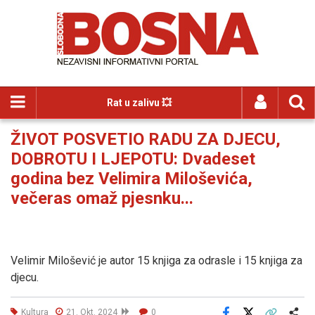
Rat u zalivu 💥
ŽIVOT POSVETIO RADU ZA DJECU,
DOBROTU I LJEPOTU: Dvadeset
godina bez Velimira Miloševića,
večeras omaž pjesnku...
Velimir Milošević je autor 15 knjiga za odrasle i 15 knjiga za
djecu.
Kultura
21. Okt. 2024
0