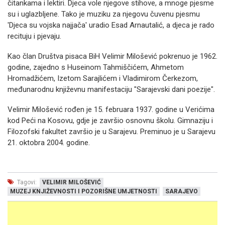
čitankama i lektiri. Djeca vole njegove stihove, a mnoge pjesme
su i uglazbljene. Tako je muziku za njegovu čuvenu pjesmu
'Djeca su vojska najjača' uradio Esad Arnautalić, a djeca je rado
recituju i pjevaju.
Kao član Društva pisaca BiH Velimir Milošević pokrenuo je 1962.
godine, zajedno s Huseinom Tahmiščićem, Ahmetom
Hromadžićem, Izetom Sarajlićem i Vladimirom Čerkezom,
međunarodnu književnu manifestaciju "Sarajevski dani poezije".
Velimir Milošević rođen je 15. februara 1937. godine u Verićima
kod Peći na Kosovu, gdje je završio osnovnu školu. Gimnaziju i
Filozofski fakultet završio je u Sarajevu. Preminuo je u Sarajevu
21. oktobra 2004. godine.
Tagovi:
VELIMIR MILOŠEVIĆ
MUZEJ KNJIŽEVNOSTI I POZORIŠNE UMJETNOSTI
SARAJEVO