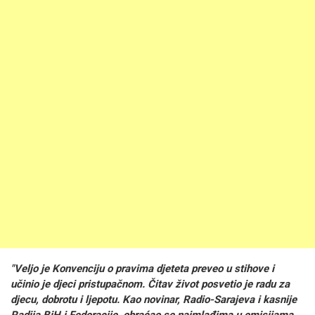
"Veljo je Konvenciju o pravima djeteta preveo u stihove i
učinio je djeci pristupačnom. Čitav život posvetio je radu za
djecu, dobrotu i ljepotu. Kao novinar, Radio-Sarajeva i kasnije