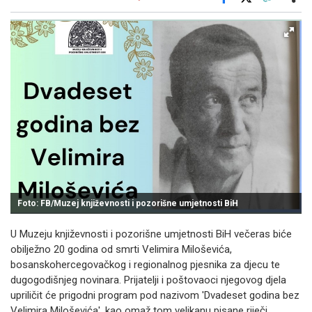
Facebook
X
Kopiraj link
Više
Foto: FB/Muzej književnosti i pozorišne umjetnosti BiH
U Muzeju književnosti i pozorišne umjetnosti BiH večeras biće
obilježno 20 godina od smrti Velimira Miloševića,
bosanskohercegovačkog i regionalnog pjesnika za djecu te
dugogodišnjeg novinara. Prijatelji i poštovaoci njegovog djela
upriličit će prigodni program pod nazivom 'Dvadeset godina bez
Velimira Miloševića', kao omaž tom velikanu pisane riječi.