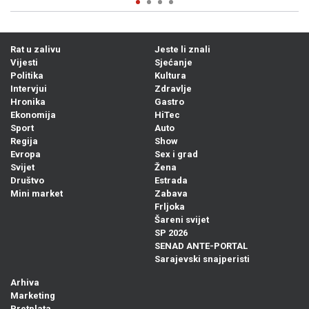
Rat u zalivu
Jeste li znali
Vijesti
Sjećanje
Politika
Kultura
Intervjui
Zdravlje
Hronika
Gastro
Ekonomija
HiTec
Sport
Auto
Regija
Show
Evropa
Sex i grad
Svijet
Žena
Društvo
Estrada
Mini market
Zabava
Frljoka
Šareni svijet
SP 2026
SENAD ANTE-PORTAL
Sarajevski snajperisti
Arhiva
Marketing
Pretplata