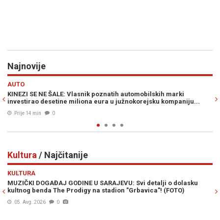
Najnovije
Previous
N
HRONIKA
h marki
"DOBRO JE ZATRESLO; KAO EKSPLOZIJA...": Zemljotres 
kompaniju...
građane u susjedstvu...
Prije 33 min
0
Kultura
/ Najčitanije
Previous
N
KULTURA
 o dolasku
SARAJEVO SE SPREMA ZA SPEKTAKL SVIJETSKIH RAZMER
 (FOTO)
pripreme za 32. SFF (FOTO)
04. Avg. 2026
0