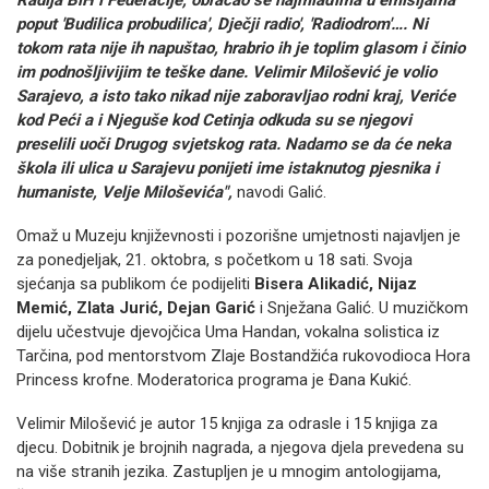
Radija BiH i Federacije, obraćao se najmlađima u emisijama
poput 'Budilica probudilica', Dječji radio', 'Radiodrom'…. Ni
tokom rata nije ih napuštao, hrabrio ih je toplim glasom i činio
im podnošljivijim te teške dane. Velimir Milošević je volio
Sarajevo, a isto tako nikad nije zaboravljao rodni kraj, Veriće
kod Peći a i Njeguše kod Cetinja odkuda su se njegovi
preselili uoči Drugog svjetskog rata. Nadamo se da će neka
škola ili ulica u Sarajevu ponijeti ime istaknutog pjesnika i
humaniste, Velje Miloševića",
navodi Galić.
Omaž u Muzeju književnosti i pozorišne umjetnosti najavljen je
za ponedjeljak, 21. oktobra, s početkom u 18 sati. Svoja
sjećanja sa publikom će podijeliti
Bisera Alikadić, Nijaz
Memić, Zlata Jurić, Dejan Garić
i Snježana Galić. U muzičkom
dijelu učestvuje djevojčica Uma Handan, vokalna solistica iz
Tarčina, pod mentorstvom Zlaje Bostandžića rukovodioca Hora
Princess krofne. Moderatorica programa je Đana Kukić.
Velimir Milošević je autor 15 knjiga za odrasle i 15 knjiga za
djecu. Dobitnik je brojnih nagrada, a njegova djela prevedena su
na više stranih jezika. Zastupljen je u mnogim antologijama,