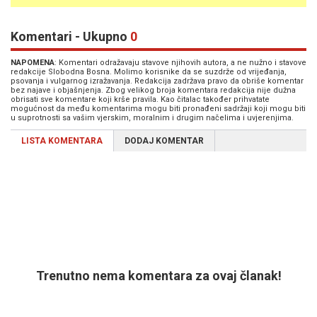
Komentari - Ukupno
0
NAPOMENA
: Komentari odražavaju stavove njihovih autora, a ne nužno i stavove
redakcije Slobodna Bosna. Molimo korisnike da se suzdrže od vrijeđanja,
psovanja i vulgarnog izražavanja. Redakcija zadržava pravo da obriše komentar
bez najave i objašnjenja. Zbog velikog broja komentara redakcija nije dužna
obrisati sve komentare koji krše pravila. Kao čitalac također prihvatate
mogućnost da među komentarima mogu biti pronađeni sadržaji koji mogu biti
u suprotnosti sa vašim vjerskim, moralnim i drugim načelima i uvjerenjima.
LISTA KOMENTARA
DODAJ KOMENTAR
Trenutno nema komentara za ovaj članak!