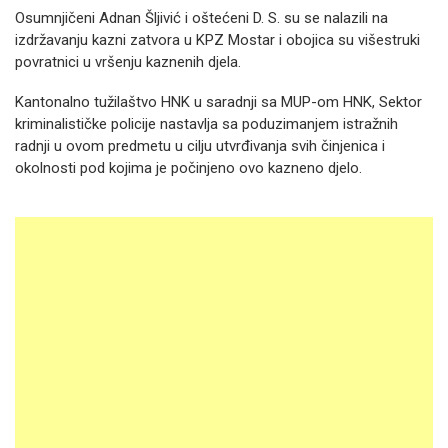
Osumnjičeni Adnan Šljivić i oštećeni D. S. su se nalazili na
izdržavanju kazni zatvora u KPZ Mostar i obojica su višestruki
povratnici u vršenju kaznenih djela.
Kantonalno tužilaštvo HNK u saradnji sa MUP-om HNK, Sektor
kriminalističke policije nastavlja sa poduzimanjem istražnih
radnji u ovom predmetu u cilju utvrđivanja svih činjenica i
okolnosti pod kojima je počinjeno ovo kazneno djelo.