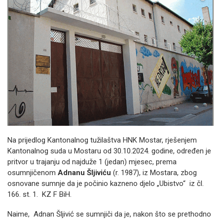
Na prijedlog Kantonalnog tužilaštva HNK Mostar, rješenjem
Kantonalnog suda u Mostaru od 30.10.2024. godine, određen je
pritvor u trajanju od najduže 1 (jedan) mjesec, prema
osumnjičenom
Adnanu Šljiviću
(r. 1987), iz Mostara, zbog
osnovane sumnje da je počinio kazneno djelo „Ubistvo“ iz čl.
166. st. 1. KZ F BiH.
Naime, Adnan Šljivić se sumnjiči da je, nakon što se prethodno