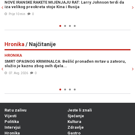
 tvrdi da
RAT ZBOG AKCIZA I PDV-a u RS-u: Dok cijene divljaju, Am
glasao protiv ukidanja akciza, a stigao mu brutalan odgo
(VIDEO)
Prije 14 min
0
Hronika
/ Najčitanije
Previous
N
HRONIKA
av u zatvoru,
POTVRĐENA OPTUŽNICA PROTIV SLUŽBENICE UIO BiH: 
knjižila uplate i oštetila državu za 186.415 KM
Prije 23h
0
Rat u zalivu
Jeste li znali
Vijesti
Sjećanje
Politika
Kultura
Intervjui
Zdravlje
Hronika
Gastro