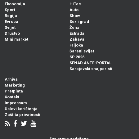
Ekonomija
HiTec
Sport
Auto
Regija
Show
Evropa
Sex i grad
Svijet
Žena
Društvo
Estrada
Mini market
Zabava
Frljoka
Šareni svijet
SP 2026
SENAD ANTE-PORTAL
Sarajevski snajperisti
Arhiva
Marketing
Pretplata
Kontakt
Impressum
Uslovi korištenja
Zaštita privatnosti
Sva prava zadržana.