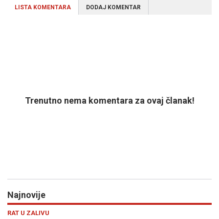
LISTA KOMENTARA
DODAJ KOMENTAR
Trenutno nema komentara za ovaj članak!
Najnovije
Previous
N
VIJESTI