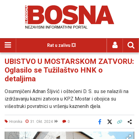
Rat u zalivu 💥
UBISTVO U MOSTARSKOM ZATVORU:
Oglasilo se Tužilaštvo HNK o
detaljima
Osumnjičeni Adnan Šljivić i oštećeni D. S. su se nalazili na
izdržavanju kazni zatvora u KPZ Mostar i obojica su
višestruki povratnici u vršenju kaznenih djela.
Hronika
31. Okt. 2024
0
Facebook
X
Kopiraj link
Više