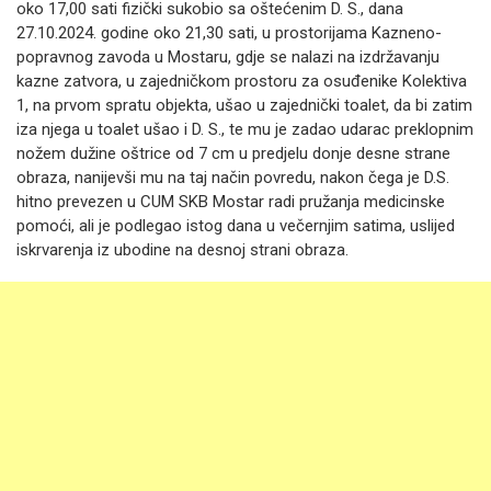
oko 17,00 sati fizički sukobio sa oštećenim D. S., dana
27.10.2024. godine oko 21,30 sati, u prostorijama Kazneno-
popravnog zavoda u Mostaru, gdje se nalazi na izdržavanju
kazne zatvora, u zajedničkom prostoru za osuđenike Kolektiva
1, na prvom spratu objekta, ušao u zajednički toalet, da bi zatim
iza njega u toalet ušao i D. S., te mu je zadao udarac preklopnim
nožem dužine oštrice od 7 cm u predjelu donje desne strane
obraza, nanijevši mu na taj način povredu, nakon čega je D.S.
hitno prevezen u CUM SKB Mostar radi pružanja medicinske
pomoći, ali je podlegao istog dana u večernjim satima, uslijed
iskrvarenja iz ubodine na desnoj strani obraza.