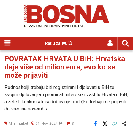
Rat u zalivu 💥
POVRATAK HRVATA U BiH: Hrvatska
daje više od milion eura, evo ko se
može prijaviti
Podnositelji trebaju biti registrirani i djelovati u BiH te
svojim djelovanjem promicati interese i zaštitu Hrvata u BiH,
a žele li konkurirati za dobivanje podrške trebaju se prijaviti
do sredine novembra.
Mini market
01. Nov. 2024
3
Facebook
X
Kopiraj link
Više