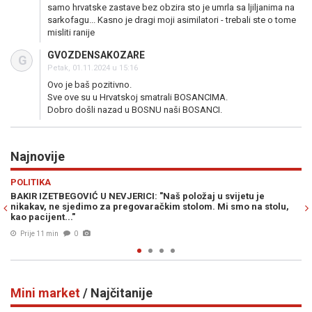
samo hrvatske zastave bez obzira sto je umrla sa ljiljanima na
sarkofagu... Kasno je dragi moji asimilatori - trebali ste o tome
misliti ranije
GVOZDENSAKOZARE
G
Petak, 01.11.2024 u 15:16
Ovo je baš pozitivno.
Sve ove su u Hrvatskoj smatrali BOSANCIMA.
Dobro došli nazad u BOSNU naši BOSANCI.
Najnovije
Previous
N
SVIJET
vijetu je
KRAJ JEDNE ERE U SIRIJI?: Postignut dogovor o budućn
 smo na stolu,
baza iz Assadove ere
Prije 23 min
0
Mini market
/ Najčitanije