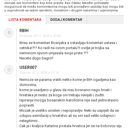
obrisati sve komentare koji krše pravila. Kao čitalac također prihvatate
mogućnost da među komentarima mogu biti pronađeni sadržaji koji mogu biti
u suprotnosti sa vašim vjerskim, moralnim i drugim načelima i uvjerenjima.
LISTA KOMENTARA
DODAJ KOMENTAR
RBIH
R
Nedjelja, 03.11.2024 u 23:06
Brisu se komentari Bosnjaka a ostavljaju komentari ustasa i
cetnika!?!? Ko radi na ovom portalu?I ovdje je trojka sa
nerminom njivom umjesala svoje prste ?!?
Necete dugo bagro!!
USER007
U
Subota, 02.11.2024 u 11:10
Nemoze se parama vratiti netko kome je BiH ogadjena kao
domovina,
kome je usadjeno u glavu da nisu bosnanci nego hrvati i
hrvatska je nesto za koga oni trebaju navijati i zuditi.
Ispiranje mozga bosanskim katolicima nije sad jednostavno
popraviti.
Mozak je uveliko unisten i nepopravljiv. Neki su uspijeli da se
odupru asimilaciji u hrvatstvo ali su oni sad veliki izdajnici i
nelegitimni...
Cak je i kraljica Katarina postala hrvatica jer se na bobovcu viju