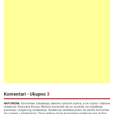
Komentari - Ukupno
3
NAPOMENA
: Komentari odražavaju stavove njihovih autora, a ne nužno i stavove
redakcije Slobodna Bosna. Molimo korisnike da se suzdrže od vrijeđanja,
psovanja i vulgarnog izražavanja. Redakcija zadržava pravo da obriše komentar
bez najave i objašnjenja. Zbog velikog broja komentara redakcija nije dužna