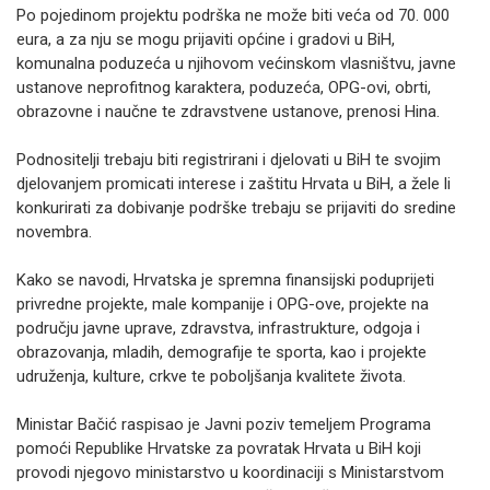
Po pojedinom projektu podrška ne može biti veća od 70. 000
eura, a za nju se mogu prijaviti općine i gradovi u BiH,
komunalna poduzeća u njihovom većinskom vlasništvu, javne
ustanove neprofitnog karaktera, poduzeća, OPG-ovi, obrti,
obrazovne i naučne te zdravstvene ustanove, prenosi Hina.
Podnositelji trebaju biti registrirani i djelovati u BiH te svojim
djelovanjem promicati interese i zaštitu Hrvata u BiH, a žele li
konkurirati za dobivanje podrške trebaju se prijaviti do sredine
novembra.
Kako se navodi, Hrvatska je spremna finansijski poduprijeti
privredne projekte, male kompanije i OPG-ove, projekte na
području javne uprave, zdravstva, infrastrukture, odgoja i
obrazovanja, mladih, demografije te sporta, kao i projekte
udruženja, kulture, crkve te poboljšanja kvalitete života.
Ministar Bačić raspisao je Javni poziv temeljem Programa
pomoći Republike Hrvatske za povratak Hrvata u BiH koji
provodi njegovo ministarstvo u koordinaciji s Ministarstvom