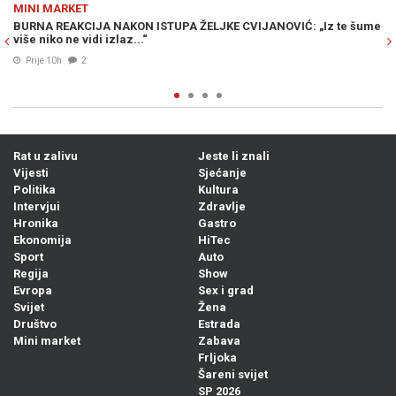
Previous
N
MINI MARKET
IĆ: „Iz te šume
ODBROJAVANJE U REPUBLICI SRPSKOJ: Crnadak najav
režima –„Nije normalno da se u 21. vijeku pravi prosl
dođe...“
08. Avg. 2026
2
Rat u zalivu
Jeste li znali
Vijesti
Sjećanje
Politika
Kultura
Intervjui
Zdravlje
Hronika
Gastro
Ekonomija
HiTec
Sport
Auto
Regija
Show
Evropa
Sex i grad
Svijet
Žena
Društvo
Estrada
Mini market
Zabava
Frljoka
Šareni svijet
SP 2026