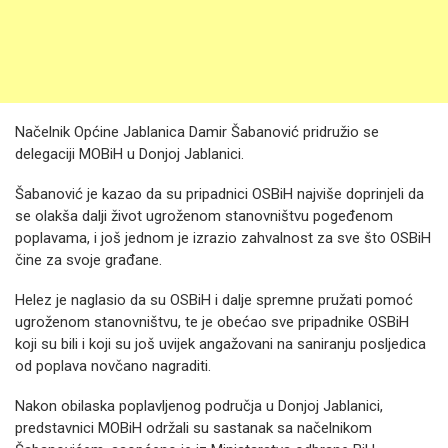
Načelnik Općine Jablanica Damir Šabanović pridružio se
delegaciji MOBiH u Donjoj Jablanici.
Šabanović je kazao da su pripadnici OSBiH najviše doprinjeli da
se olakša dalji život ugroženom stanovništvu pogeđenom
poplavama, i još jednom je izrazio zahvalnost za sve što OSBiH
čine za svoje građane.
Helez je naglasio da su OSBiH i dalje spremne pružati pomoć
ugroženom stanovništvu, te je obećao sve pripadnike OSBiH
koji su bili i koji su još uvijek angažovani na saniranju posljedica
od poplava novčano nagraditi.
Nakon obilaska poplavljenog područja u Donjoj Jablanici,
predstavnici MOBiH održali su sastanak sa načelnikom