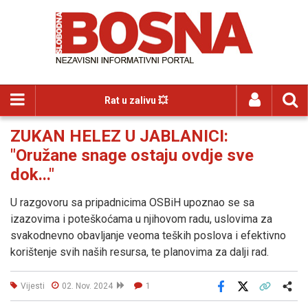
Rat u zalivu 💥
ZUKAN HELEZ U JABLANICI:
"Oružane snage ostaju ovdje sve
dok..."
U razgovoru sa pripadnicima OSBiH upoznao se sa
izazovima i poteškoćama u njihovom radu, uslovima za
svakodnevno obavljanje veoma teških poslova i efektivno
korištenje svih naših resursa, te planovima za dalji rad.
Vijesti
02. Nov. 2024
1
Facebook
X
Kopiraj link
Više