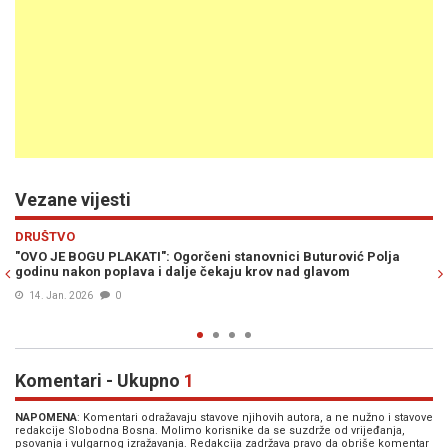
Vezane vijesti
Previous
N
DRUŠTVO
turović Polja
MEĐU STRADALIMA U JABLANICI SU I NJIH DVOJE: Ir
glavom
Jasmin Čilić dobili spomenik, zagrljeni pronađeni p
ruševinama
10. Dec. 2025
0
Komentari - Ukupno
1
NAPOMENA
: Komentari odražavaju stavove njihovih autora, a ne nužno i stavove
redakcije Slobodna Bosna. Molimo korisnike da se suzdrže od vrijeđanja,
psovanja i vulgarnog izražavanja. Redakcija zadržava pravo da obriše komentar