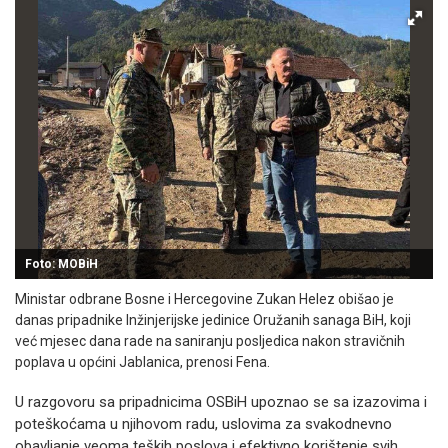
Foto: MOBiH
Ministar odbrane Bosne i Hercegovine Zukan Helez obišao je
danas pripadnike Inžinjerijske jedinice Oružanih sanaga BiH, koji
već mjesec dana rade na saniranju posljedica nakon stravičnih
poplava u općini Jablanica, prenosi Fena.
U razgovoru sa pripadnicima OSBiH upoznao se sa izazovima i
poteškoćama u njihovom radu, uslovima za svakodnevno
obavljanje veoma teških poslova i efektivno korištenje svih