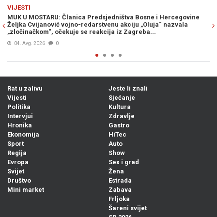
Previous
N
VIJESTI
Bosne i Hercegovine
VRIJEME SE MIJENJA: Vrhunac toplinskog vala 
u „Oluja“ nazvala
stiže osvježenje, već od..
reba...
05. Avg. 2026
0
Rat u zalivu
Jeste li znali
Vijesti
Sjećanje
Politika
Kultura
Intervjui
Zdravlje
Hronika
Gastro
Ekonomija
HiTec
Sport
Auto
Regija
Show
Evropa
Sex i grad
Svijet
Žena
Društvo
Estrada
Mini market
Zabava
Frljoka
Šareni svijet