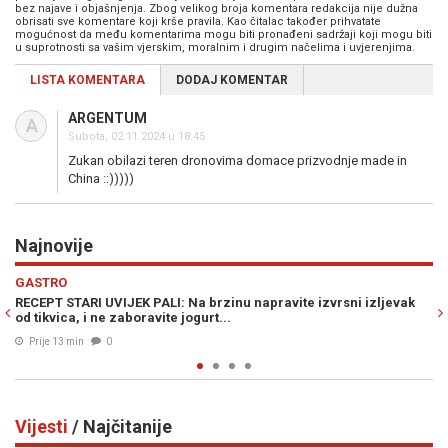
bez najave i objašnjenja. Zbog velikog broja komentara redakcija nije dužna
obrisati sve komentare koji krše pravila. Kao čitalac također prihvatate
mogućnost da među komentarima mogu biti pronađeni sadržaji koji mogu biti
u suprotnosti sa vašim vjerskim, moralnim i drugim načelima i uvjerenjima.
LISTA KOMENTARA
DODAJ KOMENTAR
ARGENTUM
A
Subota, 02.11.2024 u 18:45
Zukan obilazi teren dronovima domace prizvodnje made in
China ::)))))
Najnovije
Previous
N
ZDRAVLJE
vite izvrsni izljevak
MNOGI ĆE SE IZNENADITI: U slučaju prehlade i
možemo ublažiti na ovaj način...
Prije 26 min
0
Vijesti
/ Najčitanije