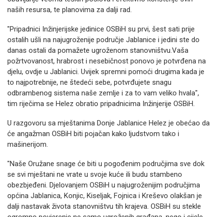
naših resursa, te planovima za dalji rad.
"Pripadnici Inžinjerijske jedinice OSBiH su prvi, šest sati prije
ostalih ušli na najugroženije područje Jablanice i jedini ste do
danas ostali da pomažete ugroženom stanovništvu.Vaša
požrtvovanost, hrabrost i nesebičnost ponovo je potvrđena na
djelu, ovdje u Jablanici. Uvijek spremni pomoći drugima kada je
to najpotrebnije, ne štedeći sebe, potvrđujete snagu
odbrambenog sistema naše zemlje i za to vam veliko hvala",
tim riječima se Helez obratio pripadnicima Inžinjerije OSBiH.
U razgovoru sa mještanima Donje Jablanice Helez je obećao da
će angažman OSBiH biti pojačan kako ljudstvom tako i
mašinerijom.
"Naše Oružane snage će biti u pogođenim područjima sve dok
se svi mještani ne vrate u svoje kuće ili budu stambeno
obezbjeđeni. Djelovanjem OSBiH u najugroženijim područjima
općina Jablanica, Konjic, Kiseljak, Fojnica i Kreševo olakšan je
dalji nastavak života stanovništvu tih krajeva. OSBiH su stekle