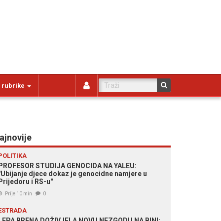
 rubrike
ajnovije
POLITIKA
PROFESOR STUDIJA GENOCIDA NA YALEU:
"Ubijanje djece dokaz je genocidne namjere u
Prijedoru i RS-u"
Prije 10 min
0
ESTRADA
LEPA BRENA DOŽIVJELA NOVU NEZGODU NA BINI: