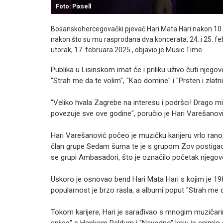
Foto: Pixsell
Bosanskohercegovački pjevač Hari Mata Hari nakon 10 g
nakon što su mu rasprodana dva koncerata, 24. i 25. feb
utorak, 17. februara 2025., objavio je Music Time.
Publika u Lisinskom imat će i priliku uživo čuti njegov
"Strah me da te volim", "Kao domine" i "Prsten i zlatni
"Veliko hvala Zagrebe na interesu i podršci! Drago mi j
povezuje sve ove godine", poručio je Hari Varešanovi
Hari Varešanović počeo je muzičku karijeru vrlo rano,
član grupe Sedam šuma te je s grupom Zov postigao 
se grupi Ambasadori, što je označilo početak njegove 
Uskoro je osnovao bend Hari Mata Hari s kojim je 198
popularnost je brzo rasla, a albumi poput "Strah me da
Tokom karijere, Hari je sarađivao s mnogim muzičari