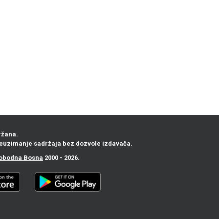
ržana.
euzimanje sadržaja bez dozvole izdavača.
obodna Bosna
2000 - 2026.