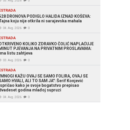
05. Avg. 2026
0
ESTRADA
528 DRONOVA PODIGLO HALIDA IZNAD KOŠEVA:
Tajna koju nije otkrila ni sarajevska mahala
04. Avg. 2026
0
ESTRADA
OTKRIVENO KOLIKO ZDRAVKO ČOLIĆ NAPLAĆUJE
MINUT PJEVANJA NA PRIVATNIM PROSLAVAMA:
Ima listu zahtjeva
03. Avg. 2026
0
ESTRADA
"MNOGI KAŽU OVAJ SE SAMO FOLIRA, OVAJ SE
SAMO HVALI, ALI TO SAM JA": Šerif Konjević
ispričao kako je svoje bogatstvo prepisao
dvadeset godina mlađoj supruzi
04. Avg. 2026
0