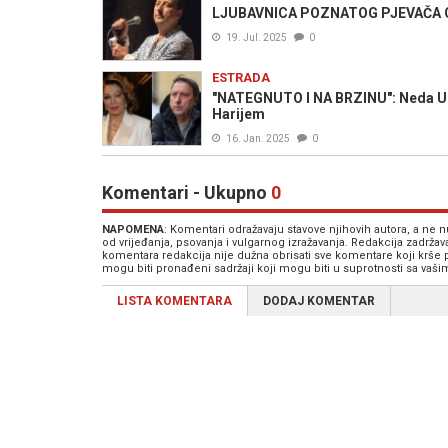
LJUBAVNICA POZNATOG PJEVAČA OTK
19. Jul. 2025
0
ESTRADA
"NATEGNUTO I NA BRZINU": Neda Ukr
Harijem
16. Jan. 2025
0
Komentari - Ukupno
0
NAPOMENA
: Komentari odražavaju stavove njihovih autora, a ne
od vrijeđanja, psovanja i vulgarnog izražavanja. Redakcija zadrža
komentara redakcija nije dužna obrisati sve komentare koji krše
mogu biti pronađeni sadržaji koji mogu biti u suprotnosti sa vaš
LISTA KOMENTARA
DODAJ KOMENTAR