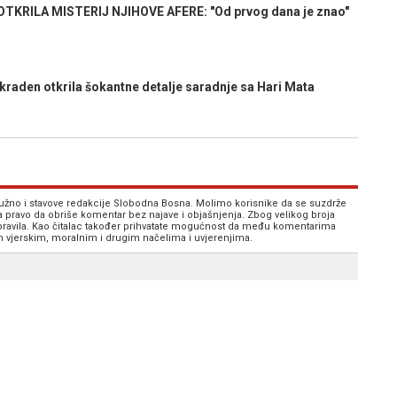
RILA MISTERIJ NJIHOVE AFERE: "Od prvog dana je znao"
aden otkrila šokantne detalje saradnje sa Hari Mata
 nužno i stavove redakcije Slobodna Bosna. Molimo korisnike da se suzdrže
va pravo da obriše komentar bez najave i objašnjenja. Zbog velikog broja
 pravila. Kao čitalac također prihvatate mogućnost da među komentarima
im vjerskim, moralnim i drugim načelima i uvjerenjima.