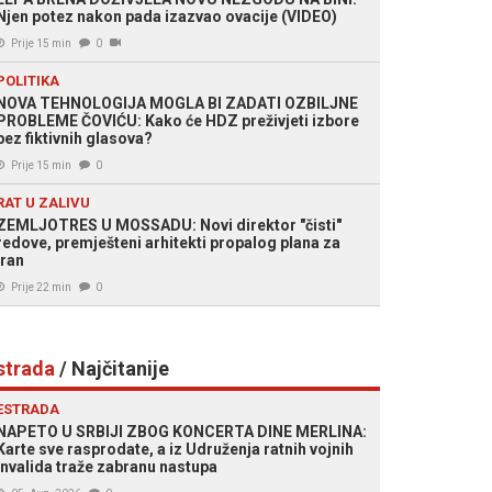
Njen potez nakon pada izazvao ovacije (VIDEO)
Prije 15 min
0
POLITIKA
NOVA TEHNOLOGIJA MOGLA BI ZADATI OZBILJNE
PROBLEME ČOVIĆU: Kako će HDZ preživjeti izbore
bez fiktivnih glasova?
Prije 15 min
0
RAT U ZALIVU
ZEMLJOTRES U MOSSADU: Novi direktor "čisti"
redove, premješteni arhitekti propalog plana za
Iran
Prije 22 min
0
strada
/ Najčitanije
ESTRADA
NAPETO U SRBIJI ZBOG KONCERTA DINE MERLINA:
Karte sve rasprodate, a iz Udruženja ratnih vojnih
invalida traže zabranu nastupa