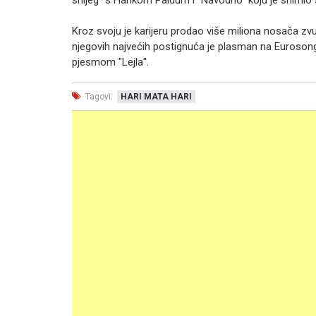
snijeg" s Hankom Paldum i "Navodno" koju je snimio 
Kroz svoju je karijeru prodao više miliona nosača zvu
njegovih najvećih postignuća je plasman na Eurosongu
pjesmom "Lejla".
Tagovi:
HARI MATA HARI