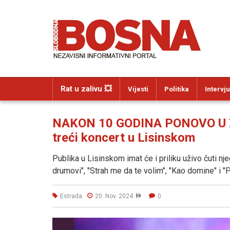
Rat u zalivu 💥
Vijesti
Politika
Intervju
NAKON 10 GODINA PONOVO U ZA
treći koncert u Lisinskom
Publika u Lisinskom imat će i priliku uživo čuti nj
drumovi", "Strah me da te volim", "Kao domine" i "Pr
Estrada
20. Nov. 2024
0