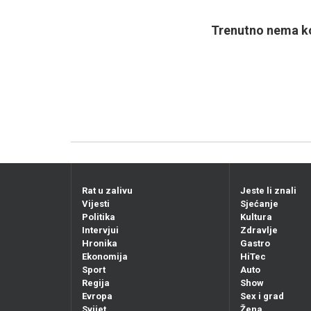
Trenutno nema ko
Rat u zalivu
Jeste li znali
Vijesti
Sjećanje
Politika
Kultura
Intervjui
Zdravlje
Hronika
Gastro
Ekonomija
HiTec
Sport
Auto
Regija
Show
Evropa
Sex i grad
Svijet
Žena