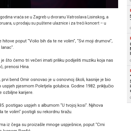
odina vraća se u Zagreb u dvoranu Vatroslava Lisinskog, a
ruara, u prodaju su puštene ulaznice i za treći koncert – u
e hitove poput "Volio bih da te ne volim", "Svi moji drumovi",
 lanac".
e što ćemo tri večeri imati priliku podijeliti muziku koja nas
ć, prenosi Hina.
 prvi bend Omir osnovao je u osnovnoj školi, kasnije je bio
uspjeh pjesmom Poletjela golubica. Godine 1982. priključio
ozbiljne karijere.
5. postigao uspjeh s albumom "U tvojoj kosi". Njihova
 te volim" postigli su rekordnu tiražu.
ma iz čega su proizašle mnoge uspješnice, poput "Crni