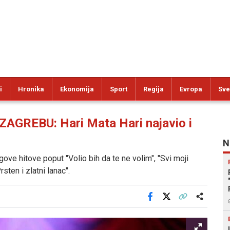
i
Hronika
Ekonomija
Sport
Regija
Evropa
Sve
GREBU: Hari Mata Hari najavio i
N
egove hitove poput "Volio bih da te ne volim", "Svi moji
sten i zlatni lanac".
Facebook
X
Kopiraj link
Više