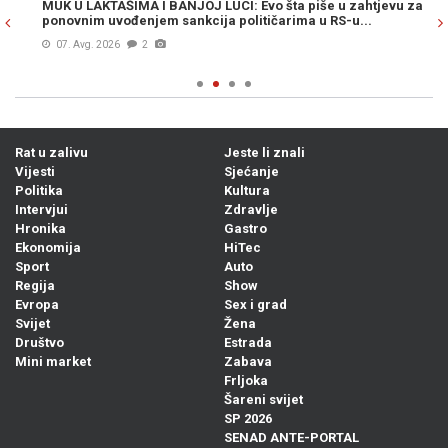
MUK U LAKTAŠIMA I BANJOJ LUCI: Evo šta piše u zahtjevu za
ŠO
ponovnim uvođenjem sankcija političarima u RS-u...
pl
07. Avg. 2026
2
Rat u zalivu
Jeste li znali
Vijesti
Sjećanje
Politika
Kultura
Intervjui
Zdravlje
Hronika
Gastro
Ekonomija
HiTec
Sport
Auto
Regija
Show
Evropa
Sex i grad
Svijet
Žena
Društvo
Estrada
Mini market
Zabava
Frljoka
Šareni svijet
SP 2026
SENAD ANTE-PORTAL