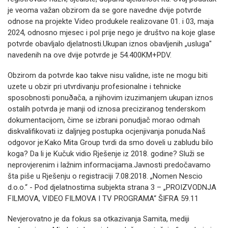
je veoma važan obzirom da se gore navedne dvije potvrde
odnose na projekte Video produkele realizovane 01. i 03, maja
2024, odnosno mjesec i pol prije nego je društvo na koje glase
potvrde obavljalo djelatnosti.Ukupan iznos obavljenih „usluga"
navedenih na ove dvije potvrde je 54.400KM+PDV.
Obzirom da potvrde kao takve nisu validne, iste ne mogu biti
uzete u obzir pri utvrdivanju profesionalne i tehnicke
sposobnosti ponuðača, a njihovim izuzimanjem ukupan iznos
ostalih potvrda je manji od iznosa preciziranog tenderskom
dokumentacijom, čime se izbrani ponudjač morao odmah
diskvalifikovati iz daljnjeg postupka ocjenjivanja ponuda.Naš
odgovor je:Kako Mita Group tvrdi da smo doveli u zabludu bilo
koga? Da li je Kučuk vidio Rješenje iz 2018. godine? Služi se
neprovjerenim i lažnim informacijama.Javnosti predočavamo
šta piše u Rješenju o registraciji 7.08.2018. „Nomen Nescio
d.o.o.“ - Pod djelatnostima subjekta strana 3 – „PROIZVODNJA
FILMOVA, VIDEO FILMOVA I TV PROGRAMA“ ŠIFRA 59.11
Nevjerovatno je da fokus sa otkazivanja Samita, mediji