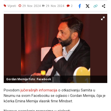
Vijesti
29. Nov. 2024
29. Nov. 2024
2
Facebook
X
Kopiraj link
Više
Gordan Memija Foto: Facebook
Povodom
jučerašnjih informacija
o otkazivanju Samita u
Neumu na svom Facebooku se oglasio i Gordan Memija, čija je
kćerka Emina Memija vlasnik firne MIndset.