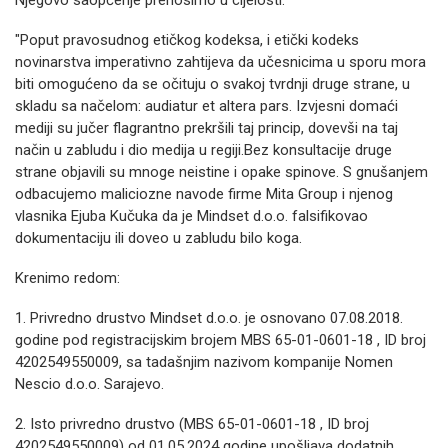
Njegovo saopćenje prenosimo u cijelosti:
"Poput pravosudnog etičkog kodeksa, i etički kodeks
novinarstva imperativno zahtijeva da učesnicima u sporu mora
biti omogućeno da se očituju o svakoj tvrdnji druge strane, u
skladu sa načelom: audiatur et altera pars. Izvjesni domaći
mediji su jučer flagrantno prekršili taj princip, dovevši na taj
način u zabludu i dio medija u regiji.Bez konsultacije druge
strane objavili su mnoge neistine i opake spinove. S gnušanjem
odbacujemo maliciozne navode firme Mita Group i njenog
vlasnika Ejuba Kučuka da je Mindset d.o.o. falsifikovao
dokumentaciju ili doveo u zabludu bilo koga.
Krenimo redom:
1. Privredno drustvo Mindset d.o.o. je osnovano 07.08.2018.
godine pod registracijskim brojem MBS 65-01-0601-18 , ID broj
4202549550009, sa tadašnjim nazivom kompanije Nomen
Nescio d.o.o. Sarajevo.
2. ⁠Isto privredno drustvo (MBS 65-01-0601-18 , ID broj
4202549550009) od 01.05.2024 godine upošljava dodatnih