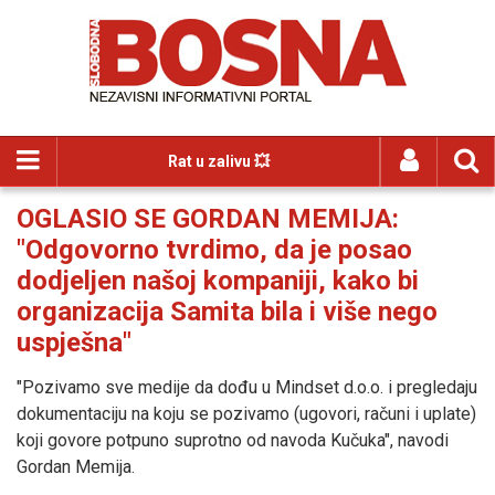
Rat u zalivu 💥
OGLASIO SE GORDAN MEMIJA:
"Odgovorno tvrdimo, da je posao
dodjeljen našoj kompaniji, kako bi
organizacija Samita bila i više nego
uspješna"
"Pozivamo sve medije da dođu u Mindset d.o.o. i pregledaju
dokumentaciju na koju se pozivamo (ugovori, računi i uplate)
koji govore potpuno suprotno od navoda Kučuka", navodi
Gordan Memija.