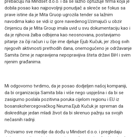
prebacuju na Mindset d.o.o. i da se lažno optužuje firma koja je
dobila posao kao najpovoljnji ponudjač a skreće se fokus sa
prave istine da je Mita Gruop ugrozila tender sa lažnim
navodima kako se vidi iz gore navedenog.Uzimajući u obzir
činjenicu da je Mita Group imala uvid u svu dokumentaciju kao i
da je njihova žalba odbijena kao neosnovana, postavijamo
pitanje za čiji račun i u čije ime djeluje Ejub Kučuk, jer zbog svih
njegovih aktivnosti prethodih dana, onemogućeno je održavanje
Samita čime je napravijena nepopravijiva šteta državi BiH i svim
njenim građanima.
Mi odgovorno tvrdimo, da je posao dodjeljen našoj kompaniji,
da bi organizacija Samita bila i više nego uspješna i da bi se
zasigurno poslala pozitivna poruka cijelom regionu i EU iz
bosanskohercegovačkog Neuma.Ejub Kučuk je spreman da
diskredituje jedan mladi život da bi skrenuo pažnju sa svojih
nečasnih radnji.
Pozivamo sve medije da dođu u Mindset d.o.o. i pregledaju