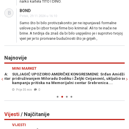
narko kartela TITO I DINO.
BOND
B
Petak, 29.11.2024 u 16:10
Samo što bi bilo protivzakonito jer ne ispunjavaš formalne
uslove pa bi izbor tvoje firme bio kriminal. Ali to te inače ne
brine. A tvrdnja da znaš da bi bilo uspješno je i suprotvo tvojoj
vjeri jer je to prorivane budućnosti što je grijeh ,
Najnovije
Previous
N
MINI MARKET
VI
:
SULJAGIĆ UPOZORIO AMERIČKE KONGRESMENE: Srđan Amidžić,
DI
ar
pridruživanjem Miloradu Dodiku i Željki Cvijanović, uključio se u
po
kampanju pritiska na Memorijalni centar Srebrenica....
Prije 35 min
0
Vijesti
/ Najčitanije
Previous
N
VIJESTI
VI