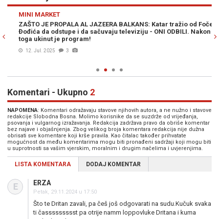
Previous
N
MINI MARKET
VI
ZAŠTO JE PROPALA AL JAZEERA BALKANS: Katar tražio od Foče i
ŠT
Đođića da odstupe i da sačuvaju televiziju - ONI ODBILI. Nakon
Ja
toga ukinut je program!
a 
pl
12. Jul. 2025
3
Komentari - Ukupno
2
NAPOMENA
: Komentari odražavaju stavove njihovih autora, a ne nužno i stavove
redakcije Slobodna Bosna. Molimo korisnike da se suzdrže od vrijeđanja,
psovanja i vulgarnog izražavanja. Redakcija zadržava pravo da obriše komentar
bez najave i objašnjenja. Zbog velikog broja komentara redakcija nije dužna
obrisati sve komentare koji krše pravila. Kao čitalac također prihvatate
mogućnost da među komentarima mogu biti pronađeni sadržaji koji mogu biti
u suprotnosti sa vašim vjerskim, moralnim i drugim načelima i uvjerenjima.
LISTA KOMENTARA
DODAJ KOMENTAR
ERZA
E
Petak, 29.11.2024 u 17:50
Što te Dritan zavali, pa češ još odgovarati na sudu.Kučuk svaka
ti čassssssssst pa otrije namm loppovluke Dritana i kuma