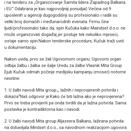
i na tenderu za „Organizovanje Samita lidera Zapadnog Balkana
i EU.“ Odabrana je kao najpovoljniji ponudjač.Većina od 9
uposlenih u agenciji dugogodišnji su profesionalci i radili su
veliki broj domaćih i međunarodnih evenata. Firmu čine
ljudi/profesionalci tako da, spin Kučuka kako Maindset d.o.o. ne
može organizovati događaj jer posluje tek nekoliko mjeseci,
ostaje samo spin.Nakon tenderske procedure, Kučuk traži uvid
u dokumentaciju.
Nakon uvida, prvo se žali Ugovornom organu. Ugovorni organ
odbija žalbu i žalba se šalje Uredu za žalbe.Vlasnik Mita Group
Ejub Kučuk odmah počinje medijsku kampanju iznoseći notorne
neistine:
1. U žalbi navodi Mita group:„..lažnih i neprovjerenih potvrda i
dokaza“Naš odgovor je:Kako će biti lažna ako je neprovjerena?
Prvo se treba provjeriti pa onda tvrditi da je lažna potvrda. Sama
postavka je kontradiktorna kao i navodi.
2. U žalbi navodi Mita group:Aljazeera Balkans, lažirana potvrda
na dobavljala Mindset d.o.o., sa navodnom realizacijom ugovora