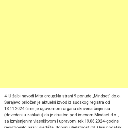
4. U žalbi navodi Mita group:Na strani 9 ponude „Mindset" do.o.
Sarajevo priložen je aktuelni izvod iz sudskog registra od
13.11.2024 čime je ugovornom organu skrivena činjenica
(dovedeni u zabludu) da je drustvo pod imenom Mindset d.o..,
sa izmjenjenim vlasništvom i upravom, tek 19.06.2024-godine
registrovalo naziv, sjedište, dopunu djelatnost itd. Ovaj podatak