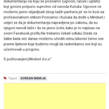
dokumentaciju na koju se pozivamo (ugovori, računi i uplate)
koji govore potpuno suprotno od navoda Kučuka. Ugovore ne
možemo javno objavljivati zbog naših partnera jer se to kosi sa
profesionalnom etikom.Pozivamo i Kučuka da dođe u Mindset i
uvijeri se da je dokumentacija napravljena po zakonu, da su
njegovi navodi lažni i da se javno izvini, kako je to napisao na
svom Facebook profilu.Ne trebamo čekati odluku Ureda za
žalbe kada već danas možemo utvrditi istinu.Iskorist ćemo sve
pravne lijekove koje budemo mogli da raskrinkamo sve koji su
učestvovali u progonu.
S poštovanjem,Mindset d.o.o."
Tagovi:
GORDAN MEMIJA