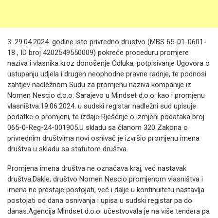
3. 29.04.2024. godine isto privredno drustvo (MBS 65-01-0601-
18 , ID broj 4202549550009) pokreće proceduru promjere
naziva i vlasnika kroz donošenje Odluka, potpisivanje Ugovora o
ustupanju udjela i drugen neophodne pravne radnje, te podnosi
zahtjev nadležnom Sudu za promjenu naziva kompanije iz
Nomen Nescio d.o.o. Sarajevo u Mindset d.o.o. kao i promjenu
vlasništva.19.06.2024. u sudski registar nadležni sud upisuje
podatke o promjeni, te izdaje Rješenje o izmjeni podataka broj
065-0-Reg-24-001905.U skladu sa članom 320 Zakona o
privrednim društvima novi osnivač je izvršio promjenu imena
društva u skladu sa statutom društva.
Promjena imena društva ne označava kraj, već nastavak
društva.Dakle, društvo Nomen Nescio promjenom vlasništva i
imena ne prestaje postojati, već i dalje u kontinuitetu nastavlja
postojati od dana osnivanja i upisa u sudski registar pa do
danas.Agencija Mindset d.o.o. učestvovala je na više tendera pa