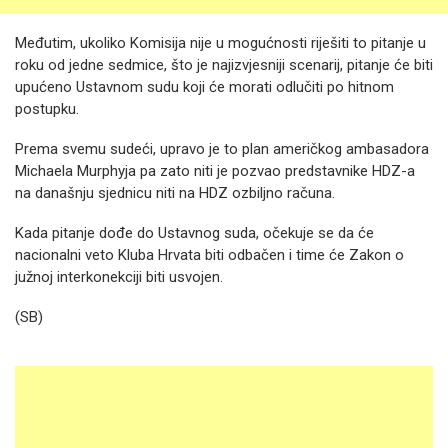
Međutim, ukoliko Komisija nije u mogućnosti riješiti to pitanje u
roku od jedne sedmice, što je najizvjesniji scenarij, pitanje će biti
upućeno Ustavnom sudu koji će morati odlučiti po hitnom
postupku.
Prema svemu sudeći, upravo je to plan američkog ambasadora
Michaela Murphyja pa zato niti je pozvao predstavnike HDZ-a
na današnju sjednicu niti na HDZ ozbiljno računa.
Kada pitanje dođe do Ustavnog suda, očekuje se da će
nacionalni veto Kluba Hrvata biti odbačen i time će Zakon o
južnoj interkonekciji biti usvojen.
(SB)