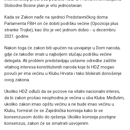
Slobodne Bosne plan je vrlo jednostavan.
Kada se Zakon nađe na sjednici Predstavničkog doma
Parlamenta FBiH on će dobiti podršku većine (Opozicija plus
stranke Trojke), kao što je već jednom dobio - u decembru
2021. godine.
Nakon toga će zakon biti upućen na usvajanje u Dom naroda,
gdje će također imati u najboljem slučaju podršku većine
delegata. Ali problem predstavljaju ustavne odredbe zaštite
vitalnog interesa konstitutivnih naroda koje bi HDZ mogao
povući jer ima većinu u Klubu Hrvata i tako blokirati donošenje
ovog zakona.
Ukoliko HDZ odluči da se pozove na vitalni nacionalni interes,
da bi zakon prošao neophodna je većina u oba Kluba. Međutim,
ukoliko zakon imao opštu većinu a ne bude imao većinu u
Klubu, formirat će se Zajednička komisija kako bi se
konsenzusom došlo do rješenja.
Ukoliko komisija postigne
konsenzus, zakon će se smatrati usvojenim.