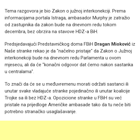
Tema razgovora je bio Zakon o južnoj interkonekciji. Prema
informacijama portala Istraga, ambasador Murphy je zatražio
od zastupnika da zakon
bude na dnevnom redu tokom
decembra, bez obrzira na stavove HDZ-a BiH.
Predsjedavajući Predstavničkog doma FBiH
Dragan Mioković
iz
Naše stranke r
ekao je da "načelno pristaje" da Zakon o Južnoj
interkonekciji bude na dnevnom redu Parlamenta u ovom
mjesecu, ali da će
"konačni odgovor dat ćemo nakon sastanka
u centralama".
To znači da će se u međuvremenu morati održati sastanci ili
unutar svake vladajuće stranke pojedinačno ili unutar koalicije
Trojke sa ili bez HDZ-a.
Opozicione stranke u FBiH su već
pristale na prijedloge Američke ambasade tako da tu neće biti
potrebno stranačko usaglašavanje.