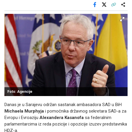
Facebook
X
Kopiraj link
Više
Foto: Agencije
Danas je u Sarajevu održan sastanak ambasadora SAD u BiH
Michaela Murphyja
i pomoćnika državnog sekretara SAD-a za
Evropu i Evroaziju
Alexandera Kasanofa
sa federalnim
parlamentarcima iz reda pozicije i opozicije izuzev predstavnika
HDZ-a.