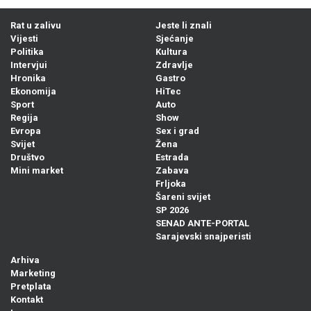
Rat u zalivu
Jeste li znali
Vijesti
Sjećanje
Politika
Kultura
Intervjui
Zdravlje
Hronika
Gastro
Ekonomija
HiTec
Sport
Auto
Regija
Show
Evropa
Sex i grad
Svijet
Žena
Društvo
Estrada
Mini market
Zabava
Frljoka
Šareni svijet
SP 2026
SENAD ANTE-PORTAL
Sarajevski snajperisti
Arhiva
Marketing
Pretplata
Kontakt