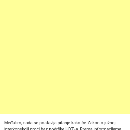
Međutim, sada se postavlja pitanje kako će Zakon o južnoj
interkonekciji proći bez podrške HDZ-a. Prema informacijama