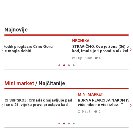
Najnovije
Previous
N
HRONIKA
S
STRAVIČNO: Ovo je žena (36) privedena zbog ubistva partnera (71)
B
kod, imala je 2 promila alkikola u krvi
go
Prije 18 min
0
Mini market
/ Najčitanije
Previous
N
MINI MARKET
M
BURNA REAKCIJA NAKON ISTUPA ŽELJKE CVIJANOVIĆ: „Iz te šume
S
više niko ne vidi izlaz...“
p
k
Prije 5h
2