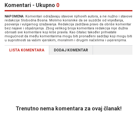
Komentari - Ukupno
0
NAPOMENA
: Komentari odražavaju stavove njihovih autora, a ne nužno i stavove
redakcije Slobodna Bosna. Molimo korisnike da se suzdrže od vrijeđanja,
psovanja i vulgarnog izražavanja. Redakcija zadržava pravo da obriše komentar
bez najave i objašnjenja. Zbog velikog broja komentara redakcija nije dužna
obrisati sve komentare koji krše pravila. Kao čitalac također prihvatate
mogućnost da među komentarima mogu biti pronađeni sadržaji koji mogu biti
u suprotnosti sa vašim vjerskim, moralnim i drugim načelima i uvjerenjima.
LISTA KOMENTARA
DODAJ KOMENTAR
Trenutno nema komentara za ovaj članak!