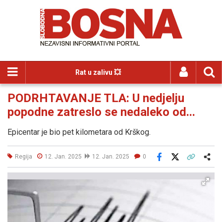
Rat u zalivu 💥
PODRHTAVANJE TLA: U nedjelju
popodne zatreslo se nedaleko od...
Epicentar je bio pet kilometara od Krškog.
Regija
12. Jan. 2025
12. Jan. 2025
0
Facebook
X
Kopiraj link
Više