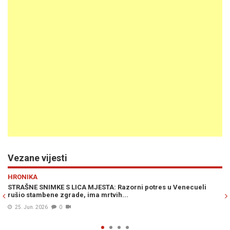
Vezane vijesti
Previous
N
SVIJET
i potres u Venecueli
SNAŽAN ZEMLJOTRES POGODIO AFGANISTAN
osoba izgubilo život (VIDEO)
03. Apr. 2026
0