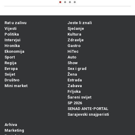
Rat u zalivu
Jeste li znali
Vijesti
Sjećanje
Politika
Kultura
Intervjui
Zdravlje
Hronika
Gastro
Ekonomija
HiTec
Sport
Auto
Regija
Show
Evropa
Sex i grad
Svijet
Žena
Društvo
Estrada
Mini market
Zabava
Frljoka
Šareni svijet
SP 2026
SENAD ANTE-PORTAL
Sarajevski snajperisti
Arhiva
Marketing