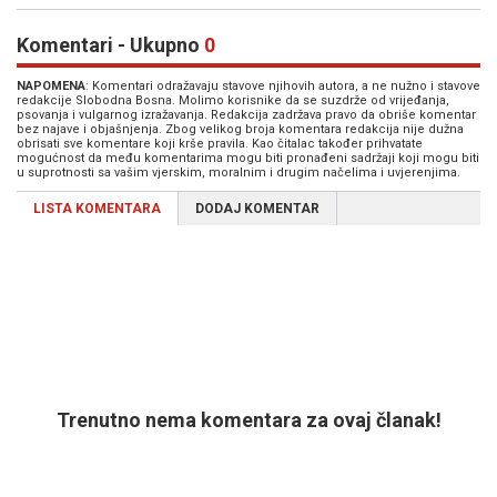
Komentari - Ukupno
0
NAPOMENA
: Komentari odražavaju stavove njihovih autora, a ne nužno i stavove
redakcije Slobodna Bosna. Molimo korisnike da se suzdrže od vrijeđanja,
psovanja i vulgarnog izražavanja. Redakcija zadržava pravo da obriše komentar
bez najave i objašnjenja. Zbog velikog broja komentara redakcija nije dužna
obrisati sve komentare koji krše pravila. Kao čitalac također prihvatate
mogućnost da među komentarima mogu biti pronađeni sadržaji koji mogu biti
u suprotnosti sa vašim vjerskim, moralnim i drugim načelima i uvjerenjima.
LISTA KOMENTARA
DODAJ KOMENTAR
Trenutno nema komentara za ovaj članak!