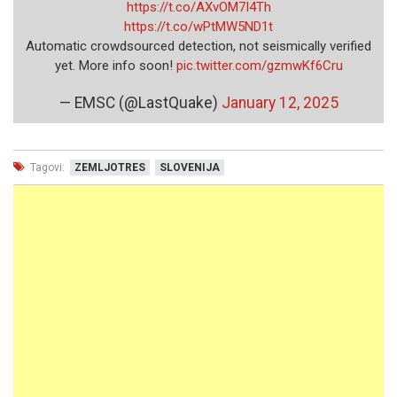
https://t.co/AXvOM7I4Th
https://t.co/wPtMW5ND1t
Automatic crowdsourced detection, not seismically verified
yet. More info soon!
pic.twitter.com/gzmwKf6Cru
— EMSC (@LastQuake)
January 12, 2025
Tagovi:
ZEMLJOTRES
SLOVENIJA