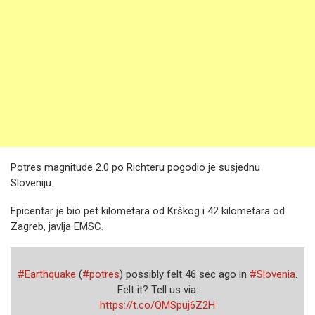
Potres magnitude 2.0 po Richteru pogodio je susjednu
Sloveniju.
Epicentar je bio pet kilometara od Krškog i 42 kilometara od
Zagreb, javlja EMSC.
#Earthquake
(
#potres
) possibly felt 46 sec ago in
#Slovenia
.
Felt it? Tell us via:
https://t.co/QMSpuj6Z2H