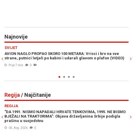
Najnovije
Previous
N
POLITIKA
 Vrisci i krv na sve
"BUDALI NE MOŽE ODGOVORITI NI HILJADU 
i glavom o plafon (VIDEO)
Ruske Federacije u BiH žestoko i nediplomat
pitanja Milana Blagojevića
Prije 14 min
0
Regija
/ Najčitanije
Previous
N
REGIJA
TE TENKOVIMA, 1995. NE BISMO
ODGOVOR NA PROVOKACIJE IZ BEOGRA
državljanina Srbije podigla
Vučiću - "Oluju ćemo slaviti još snažni
05. Avg. 2026
0