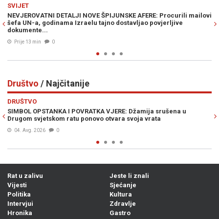
Previous
N
MINI MARKET
PIJUNSKE AFERE: Procurili mailovi
S PANCIRKOM PO LUKAVICI: Građani 
jno dostavljao povjerljive
kafane, uslijedile su burne reakcije
Prije 28 min
0
Društvo
/ Najčitanije
Previous
N
DRUŠTVO
KA VJERE: Džamija srušena u
CURE DETALJI DRAME U AUSTRIJI:
vo otvara svoja vrata
iz Bosne i Hercegovine, ostao je
04. Avg. 2026
0
Rat u zalivu
Jeste li znali
Vijesti
Sjećanje
Politika
Kultura
Intervjui
Zdravlje
Hronika
Gastro