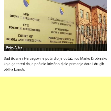
Foto: Arhiv
Sud Bosne i Hercegovine potvrdio je optužnicu Marku Drobnjaku
koja ga tereti da je počinio krivično djelo primanje dara i drugih
oblika koristi.