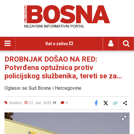
Rat u zalivu 💥
DROBNJAK DOŠAO NA RED:
Potvrđena optužnica protiv
policijskog službenika, tereti se za...
Oglasio se Sud Bosne i Hercegovine.
Društvo
27. Jan. 2025
0
Facebook
X
Kopiraj link
Više