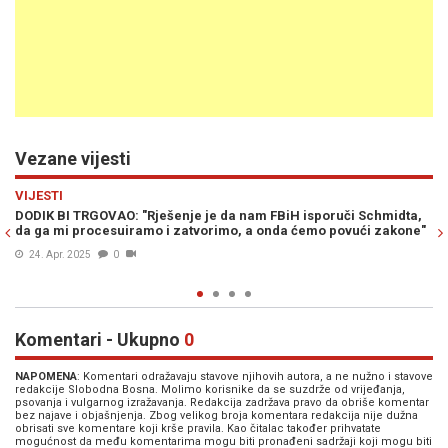
Vezane vijesti
Previous
N
POLITIKA
da nam FBiH isporuči Schmidta,
AUSTRIJSKI MEDIJ PIŠE O KRIZI U BiH:
mo, a onda ćemo povući zakone"
sve veći teret zvaničnom Beogradu i s
19. Apr. 2025
0
Komentari - Ukupno
0
NAPOMENA
: Komentari odražavaju stavove njihovih autora, a ne nužno i stavove
redakcije Slobodna Bosna. Molimo korisnike da se suzdrže od vrijeđanja,
psovanja i vulgarnog izražavanja. Redakcija zadržava pravo da obriše komentar
bez najave i objašnjenja. Zbog velikog broja komentara redakcija nije dužna
obrisati sve komentare koji krše pravila. Kao čitalac također prihvatate
mogućnost da među komentarima mogu biti pronađeni sadržaji koji mogu biti