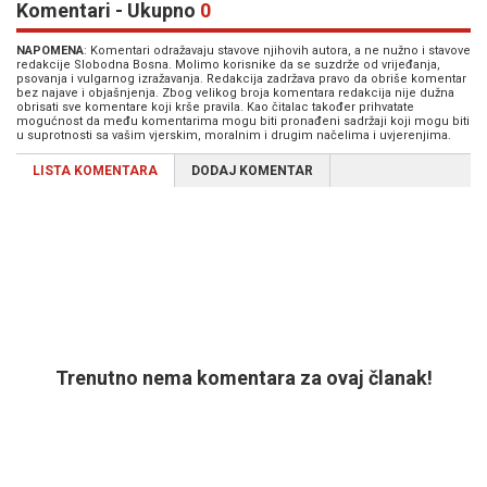
Komentari - Ukupno
0
NAPOMENA
: Komentari odražavaju stavove njihovih autora, a ne nužno i stavove
redakcije Slobodna Bosna. Molimo korisnike da se suzdrže od vrijeđanja,
psovanja i vulgarnog izražavanja. Redakcija zadržava pravo da obriše komentar
bez najave i objašnjenja. Zbog velikog broja komentara redakcija nije dužna
obrisati sve komentare koji krše pravila. Kao čitalac također prihvatate
mogućnost da među komentarima mogu biti pronađeni sadržaji koji mogu biti
u suprotnosti sa vašim vjerskim, moralnim i drugim načelima i uvjerenjima.
LISTA KOMENTARA
DODAJ KOMENTAR
Trenutno nema komentara za ovaj članak!