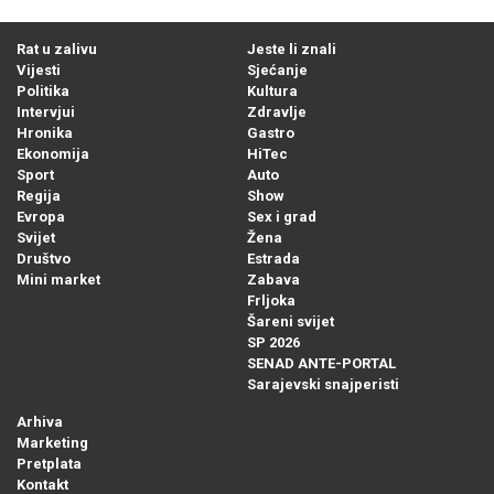
Rat u zalivu
Jeste li znali
Vijesti
Sjećanje
Politika
Kultura
Intervjui
Zdravlje
Hronika
Gastro
Ekonomija
HiTec
Sport
Auto
Regija
Show
Evropa
Sex i grad
Svijet
Žena
Društvo
Estrada
Mini market
Zabava
Frljoka
Šareni svijet
SP 2026
SENAD ANTE-PORTAL
Sarajevski snajperisti
Arhiva
Marketing
Pretplata
Kontakt