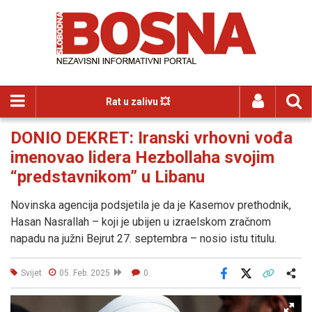
Rat u zalivu 💥
DONIO DEKRET: Iranski vrhovni vođa
imenovao lidera Hezbollaha svojim
“predstavnikom” u Libanu
Novinska agencija podsjetila je da je Kasemov prethodnik,
Hasan Nasrallah – koji je ubijen u izraelskom zračnom
napadu na južni Bejrut 27. septembra – nosio istu titulu.
Svijet
05. Feb. 2025
0
Facebook
X
Kopiraj link
Više