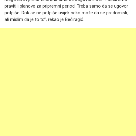
praviti i planove za pripremni period. Treba samo da se ugovor
potpiše. Dok se ne potpiše uvijek neko može da se predomisli,
ali mislim da je to to”, rekao je Bećiragić.