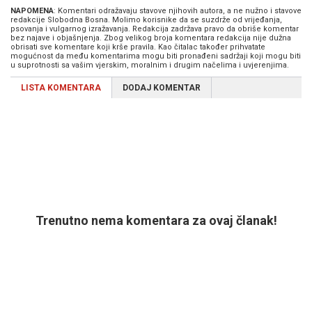
NAPOMENA
: Komentari odražavaju stavove njihovih autora, a ne nužno i stavove
redakcije Slobodna Bosna. Molimo korisnike da se suzdrže od vrijeđanja,
psovanja i vulgarnog izražavanja. Redakcija zadržava pravo da obriše komentar
bez najave i objašnjenja. Zbog velikog broja komentara redakcija nije dužna
obrisati sve komentare koji krše pravila. Kao čitalac također prihvatate
mogućnost da među komentarima mogu biti pronađeni sadržaji koji mogu biti
u suprotnosti sa vašim vjerskim, moralnim i drugim načelima i uvjerenjima.
LISTA KOMENTARA
DODAJ KOMENTAR
Trenutno nema komentara za ovaj članak!