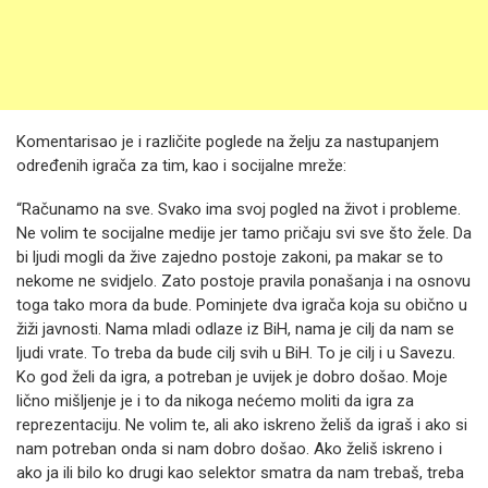
Komentarisao je i različite poglede na želju za nastupanjem
određenih igrača za tim, kao i socijalne mreže:
“Računamo na sve. Svako ima svoj pogled na život i probleme.
Ne volim te socijalne medije jer tamo pričaju svi sve što žele. Da
bi ljudi mogli da žive zajedno postoje zakoni, pa makar se to
nekome ne svidjelo. Zato postoje pravila ponašanja i na osnovu
toga tako mora da bude. Pominjete dva igrača koja su obično u
žiži javnosti. Nama mladi odlaze iz BiH, nama je cilj da nam se
ljudi vrate. To treba da bude cilj svih u BiH. To je cilj i u Savezu.
Ko god želi da igra, a potreban je uvijek je dobro došao. Moje
lično mišljenje je i to da nikoga nećemo moliti da igra za
reprezentaciju. Ne volim te, ali ako iskreno želiš da igraš i ako si
nam potreban onda si nam dobro došao. Ako želiš iskreno i
ako ja ili bilo ko drugi kao selektor smatra da nam trebaš, treba