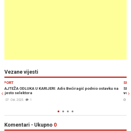
Vezane vijesti
Previous
N
SPORT
ostavku na
SELEKTOR BEĆIRAGIĆ NAKON POLJSKE: "Tri su razloga po
volim lagati..."
07. Sep. 2025
0
Komentari - Ukupno
0