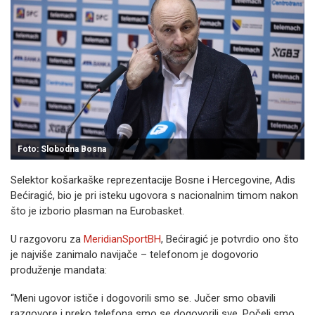
Foto: Slobodna Bosna
Selektor košarkaške reprezentacije Bosne i Hercegovine, Adis
Bećiragić, bio je pri isteku ugovora s nacionalnim timom nakon
što je izborio plasman na Eurobasket.
U razgovoru za
MeridianSportBH
, Bećiragić je potvrdio ono što
je najviše zanimalo navijače – telefonom je dogovorio
produženje mandata:
“Meni ugovor ističe i dogovorili smo se. Jučer smo obavili
razgovore i preko telefona smo se dogovorili sve. Počeli smo