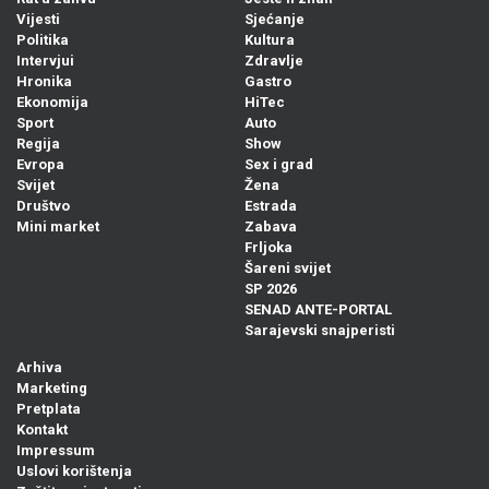
Vijesti
Sjećanje
Politika
Kultura
Intervjui
Zdravlje
Hronika
Gastro
Ekonomija
HiTec
Sport
Auto
Regija
Show
Evropa
Sex i grad
Svijet
Žena
Društvo
Estrada
Mini market
Zabava
Frljoka
Šareni svijet
SP 2026
SENAD ANTE-PORTAL
Sarajevski snajperisti
Arhiva
Marketing
Pretplata
Kontakt
Impressum
Uslovi korištenja