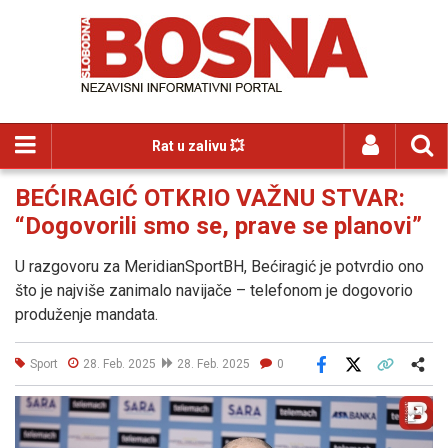
Rat u zalivu 💥
BEĆIRAGIĆ OTKRIO VAŽNU STVAR:
“Dogovorili smo se, prave se planovi”
U razgovoru za MeridianSportBH, Bećiragić je potvrdio ono
što je najviše zanimalo navijače – telefonom je dogovorio
produženje mandata.
Sport
28. Feb. 2025
28. Feb. 2025
0
Facebook
X
Kopiraj link
Više