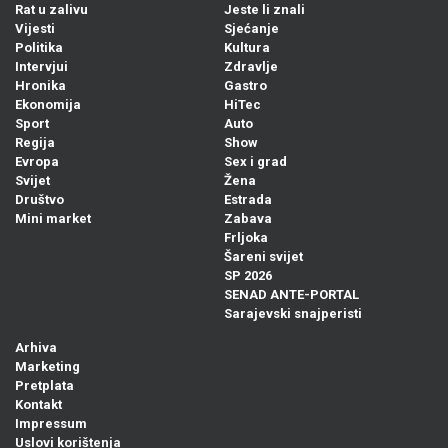
Rat u zalivu
Jeste li znali
Vijesti
Sjećanje
Politika
Kultura
Intervjui
Zdravlje
Hronika
Gastro
Ekonomija
HiTec
Sport
Auto
Regija
Show
Evropa
Sex i grad
Svijet
Žena
Društvo
Estrada
Mini market
Zabava
Frljoka
Šareni svijet
SP 2026
SENAD ANTE-PORTAL
Sarajevski snajperisti
Arhiva
Marketing
Pretplata
Kontakt
Impressum
Uslovi korištenja