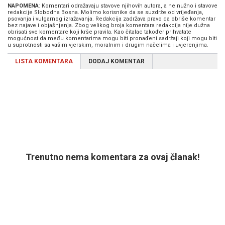
NAPOMENA
: Komentari odražavaju stavove njihovih autora, a ne nužno i stavove
redakcije Slobodna Bosna. Molimo korisnike da se suzdrže od vrijeđanja,
psovanja i vulgarnog izražavanja. Redakcija zadržava pravo da obriše komentar
bez najave i objašnjenja. Zbog velikog broja komentara redakcija nije dužna
obrisati sve komentare koji krše pravila. Kao čitalac također prihvatate
mogućnost da među komentarima mogu biti pronađeni sadržaji koji mogu biti
u suprotnosti sa vašim vjerskim, moralnim i drugim načelima i uvjerenjima.
LISTA KOMENTARA
DODAJ KOMENTAR
Trenutno nema komentara za ovaj članak!