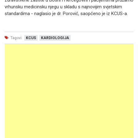
zdravstvene zaštite u Bosni i Hercegovini i pacijentima pružamo
vrhunsku medicinsku njegu u skladu s najnovijim svjetskim
standardima - naglasio je dr. Porović, saopćeno je iz KCUS-a.
Tagovi:
KCUS
KARDIOLOGIJA