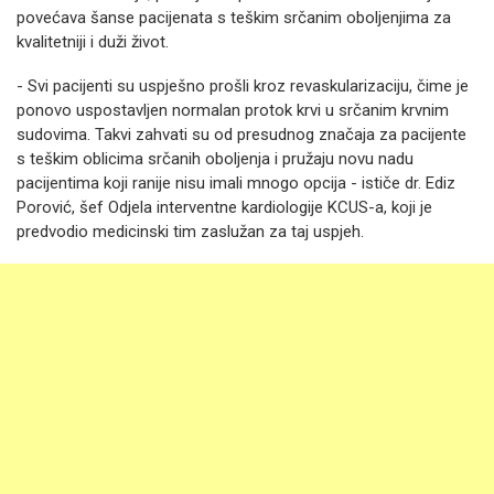
povećava šanse pacijenata s teškim srčanim oboljenjima za
kvalitetniji i duži život.
- Svi pacijenti su uspješno prošli kroz revaskularizaciju, čime je
ponovo uspostavljen normalan protok krvi u srčanim krvnim
sudovima. Takvi zahvati su od presudnog značaja za pacijente
s teškim oblicima srčanih oboljenja i pružaju novu nadu
pacijentima koji ranije nisu imali mnogo opcija - ističe dr. Ediz
Porović, šef Odjela interventne kardiologije KCUS-a, koji je
predvodio medicinski tim zaslužan za taj uspjeh.