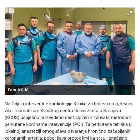
Facebook
X
Kopiraj link
Više
Foto: KCUS
Na Odjelu interventne kardiologije Klinike za bolesti srca, krvnih
žila i reumatizam Kliničkog centra Univerziteta u Sarajevu
(KCUS) uspješno je izvedeno šest složenih zahvata metodom
perkutane koronarne intervencije (PCI). Ta perkutana tehnika u
lokalnoj anesteziji omogućava otvaranje hronično začepljenih
koronarnih arterija, poboljšava protok krvi ka srcu i značajno