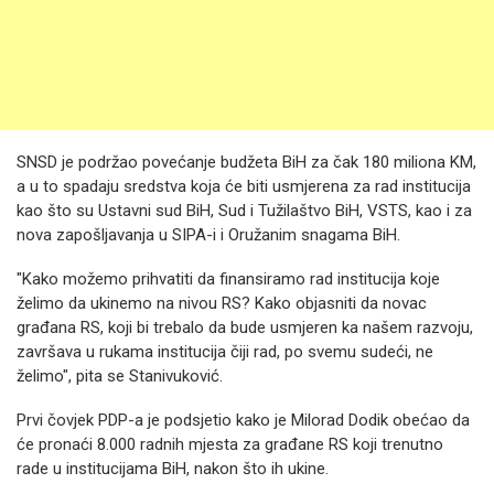
SNSD je podržao povećanje budžeta BiH za čak 180 miliona KM,
a u to spadaju sredstva koja će biti usmjerena za rad institucija
kao što su Ustavni sud BiH, Sud i Tužilaštvo BiH, VSTS, kao i za
nova zapošljavanja u SIPA-i i Oružanim snagama BiH.
"Kako možemo prihvatiti da finansiramo rad institucija koje
želimo da ukinemo na nivou RS? Kako objasniti da novac
građana RS, koji bi trebalo da bude usmjeren ka našem razvoju,
završava u rukama institucija čiji rad, po svemu sudeći, ne
želimo", pita se Stanivuković.
Prvi čovjek PDP-a je podsjetio kako je Milorad Dodik obećao da
će pronaći 8.000 radnih mjesta za građane RS koji trenutno
rade u institucijama BiH, nakon što ih ukine.