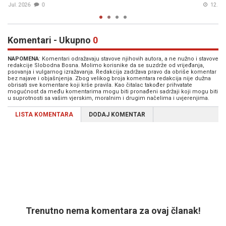
12. Jul. 2026
0
Komentari - Ukupno
0
NAPOMENA
: Komentari odražavaju stavove njihovih autora, a ne nužno i stavove
redakcije Slobodna Bosna. Molimo korisnike da se suzdrže od vrijeđanja,
psovanja i vulgarnog izražavanja. Redakcija zadržava pravo da obriše komentar
bez najave i objašnjenja. Zbog velikog broja komentara redakcija nije dužna
obrisati sve komentare koji krše pravila. Kao čitalac također prihvatate
mogućnost da među komentarima mogu biti pronađeni sadržaji koji mogu biti
u suprotnosti sa vašim vjerskim, moralnim i drugim načelima i uvjerenjima.
LISTA KOMENTARA
DODAJ KOMENTAR
Trenutno nema komentara za ovaj članak!