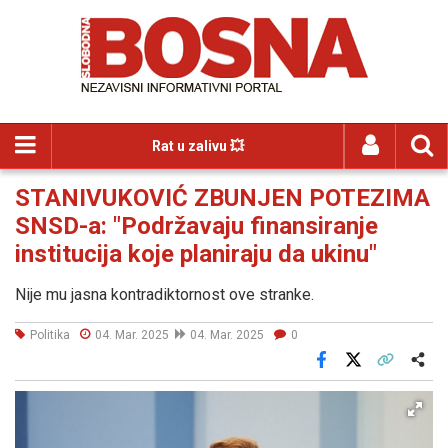
Rat u zalivu 💥
STANIVUKOVIĆ ZBUNJEN POTEZIMA
SNSD-a: "Podržavaju finansiranje
institucija koje planiraju da ukinu"
Nije mu jasna kontradiktornost ove stranke.
Politika
04. Mar. 2025
04. Mar. 2025
0
Facebook
X
Kopiraj link
Više