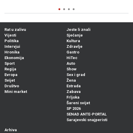
Rat u zalivu
Jeste li znali
Vijesti
Sjećanje
Politika
Kultura
Intervjui
Zdravlje
Hronika
Gastro
Ekonomija
HiTec
Sport
Auto
Regija
Show
Evropa
Sex i grad
Svijet
Žena
Društvo
Estrada
Mini market
Zabava
Frljoka
Šareni svijet
SP 2026
SENAD ANTE-PORTAL
Sarajevski snajperisti
Arhiva