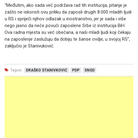
"Međutim, ako sada već podržava rad tih institucija, pitanje je
zašto ne iskoristi ovu priliku da zaposli drugih 8.000 mladih ljudi
u RS i spriječi njihov odlazak u inostranstvo, jer je sada i više
nego jasno da neće povući zaposlene Srbe iz institucija BiH.
Ova radna mjesta su već obećana, a naši mladi ljudi koji čekaju
na zaposlenje zaslužuju da dobiju te šanse ovdje, u svojoj RS",
zaključio je Stanivuković.
Tagovi:
DRAŠKO STANIVKOVIĆ
PDP
SNSD