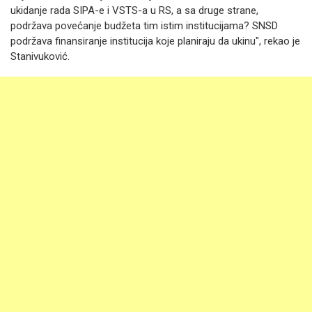
ukidanje rada SIPA-e i VSTS-a u RS, a sa druge strane,
podržava povećanje budžeta tim istim institucijama? SNSD
podržava finansiranje institucija koje planiraju da ukinu", rekao je
Stanivuković.