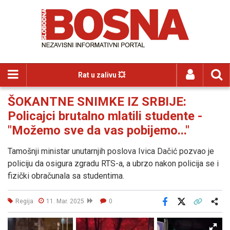
Rat u zalivu 💥
ŠOKANTNE SNIMKE IZ SRBIJE:
Policajci brutalno mlatili studente -
"Možemo sve da vas pobijemo..."
Tamošnji ministar unutarnjih poslova Ivica Dačić pozvao je
policiju da osigura zgradu RTS-a, a ubrzo nakon policija se i
fizički obračunala sa studentima.
Regija
11. Mar. 2025
0
Facebook
X
Kopiraj link
Više