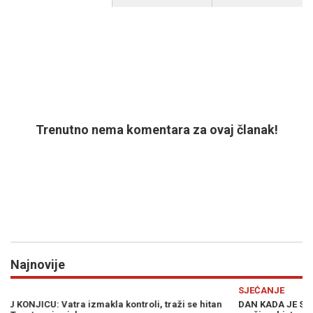
Trenutno nema komentara za ovaj članak!
Najnovije
Previous
N
SJEĆANJE
n
DAN KADA JE SVIJET ZADRHTAO: Kako je stvoreno najstrašnije