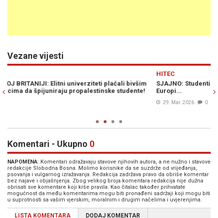
Vezane vijesti
Previous
N
HITEC
m
SJAJNO: Studenti iz Bosne i Hercegovine među najboljima u
!
Europi...
29. Mar. 2026
0
Komentari - Ukupno
0
NAPOMENA
: Komentari odražavaju stavove njihovih autora, a ne nužno i stavove
redakcije Slobodna Bosna. Molimo korisnike da se suzdrže od vrijeđanja,
psovanja i vulgarnog izražavanja. Redakcija zadržava pravo da obriše komentar
bez najave i objašnjenja. Zbog velikog broja komentara redakcija nije dužna
obrisati sve komentare koji krše pravila. Kao čitalac također prihvatate
mogućnost da među komentarima mogu biti pronađeni sadržaji koji mogu biti
u suprotnosti sa vašim vjerskim, moralnim i drugim načelima i uvjerenjima.
LISTA KOMENTARA
DODAJ KOMENTAR