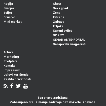
Regija
Show
Evropa
Sex i grad
Svijet
Žena
Društvo
Estrada
Mini market
Zabava
Frljoka
Šareni svijet
SP 2026
SENAD ANTE-PORTAL
Sarajevski snajperisti
Arhiva
Marketing
Pretplata
Kontakt
Impressum
Uslovi korištenja
Zaštita privatnosti
Sva prava zadržana.
Zabranjeno preuzimanje sadržaja bez dozvole izdavača.