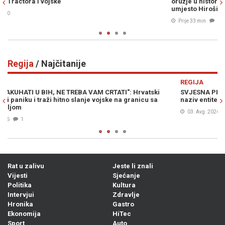
oružje u historiji i ko je zapravo trebao biti meta nuklearne bombe
umjesto Hirošime
Prije 33 min
0
Regija
/ Najčitanije
Previous
N
REGIJA
SVJESNA PROVOKACIJA PREDSJEDNIKA SRBIJE: Vučić promašio
naziv entiteta, a ime države prešutio (VIDEO)
03. Avg. 2026
3
Rat u zalivu
Jeste li znali
Vijesti
Sjećanje
Politika
Kultura
Intervjui
Zdravlje
Hronika
Gastro
Ekonomija
HiTec
Sport
Auto