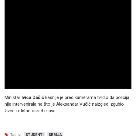
Ministar
Ivica Dačić
kasnije je pred kamerama tvrdio da policija
nije intervenirala na što je Aleksandar Vučić naizgled izgubio
živce i otišao usred izjave.
Tagovi:
STUDENTI
SRBIJA