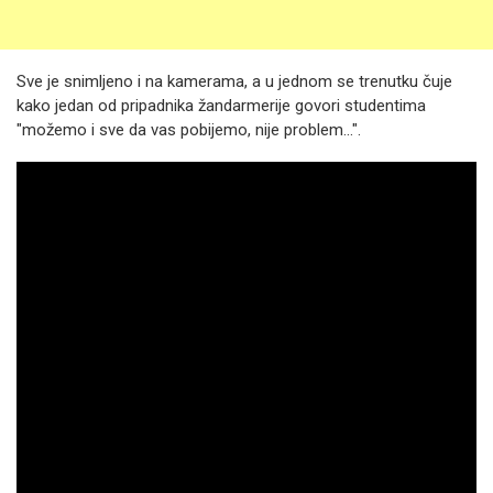
Sve je snimljeno i na kamerama, a u jednom se trenutku čuje
kako jedan od pripadnika žandarmerije govori studentima
"možemo i sve da vas pobijemo, nije problem...".