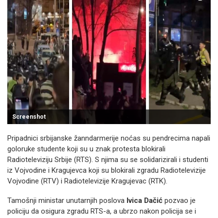
Screenshot
Pripadnici srbijanske žanndarmerije noćas su pendrecima napali
goloruke studente koji su u znak protesta blokirali
Radioteleviziju Srbije (RTS). S njima su se solidarizirali i studenti
iz Vojvodine i Kragujevca koji su blokirali zgradu Radiotelevizije
Vojvodine (RTV) i Radiotelevizije Kragujevac (RTK).
Tamošnji ministar unutarnjih poslova
Ivica Dačić
pozvao je
policiju da osigura zgradu RTS-a, a ubrzo nakon policija se i