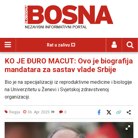
Rat u zalivu 💥
KO JE ĐURO MACUT: Ovo je biografija
mandatara za sastav vlade Srbije
Bio je na specijalizaciji iz reproduktivne medicine i biologije
na Univerzitetu u Ženevi i Svjetskoj zdravstvenoj
organizaciji.
Regija
06. Apr. 2025
0
Facebook
X
Kopiraj link
Više