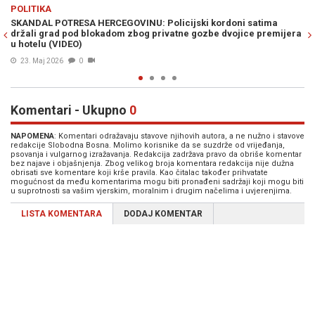
Previous
N
POLITIKA
i kordoni satima
MUK U BANJOJ LUCI: Premijer Srbije u Trebinju,
ozbe dvojice premijera
propalom projektu...
23. Maj 2026
0
Komentari - Ukupno
0
NAPOMENA
: Komentari odražavaju stavove njihovih autora, a ne nužno i stavove
redakcije Slobodna Bosna. Molimo korisnike da se suzdrže od vrijeđanja,
psovanja i vulgarnog izražavanja. Redakcija zadržava pravo da obriše komentar
bez najave i objašnjenja. Zbog velikog broja komentara redakcija nije dužna
obrisati sve komentare koji krše pravila. Kao čitalac također prihvatate
mogućnost da među komentarima mogu biti pronađeni sadržaji koji mogu biti
u suprotnosti sa vašim vjerskim, moralnim i drugim načelima i uvjerenjima.
LISTA KOMENTARA
DODAJ KOMENTAR