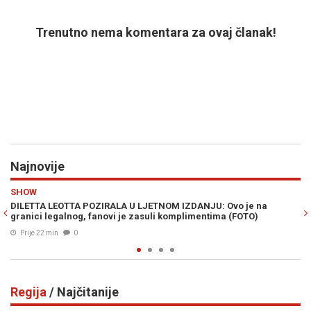
Trenutno nema komentara za ovaj članak!
Najnovije
Previous
N
HRONIKA
ZDANJU: Ovo je na
"PAO" ŠANER LAŽNJAKA: Inspekcija upala u obj
limentima (FOTO)
poznatih marki vrijedne 13,6 miliona; Radnic
Prije 29 min
0
Regija
/ Najčitanije