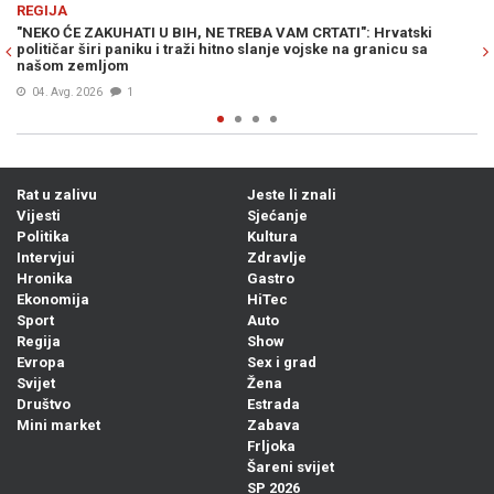
Previous
N
REGIJA
 CRTATI": Hrvatski
ODGOVOR NA PROVOKACIJE IZ BEOGRADA: Gr
vojske na granicu sa
Vučiću - "Oluju ćemo slaviti još snažnije"
05. Avg. 2026
0
Rat u zalivu
Jeste li znali
Vijesti
Sjećanje
Politika
Kultura
Intervjui
Zdravlje
Hronika
Gastro
Ekonomija
HiTec
Sport
Auto
Regija
Show
Evropa
Sex i grad
Svijet
Žena
Društvo
Estrada
Mini market
Zabava
Frljoka
Šareni svijet
SP 2026