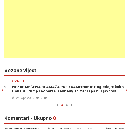
Vezane vijesti
Previous
N
SVIJET
SV
NEZAPAMĆENA BLAMAŽA PRED KAMERAMA: Pogledajte kako su
NO
Donald Trump i Robert F. Kennedy Jr. zaprepastili javnost...
pr
24. Apr. 2026
0
Komentari - Ukupno
0
NAPOMENA
: Komentari odražavaju stavove njihovih autora, a ne nužno i stavove