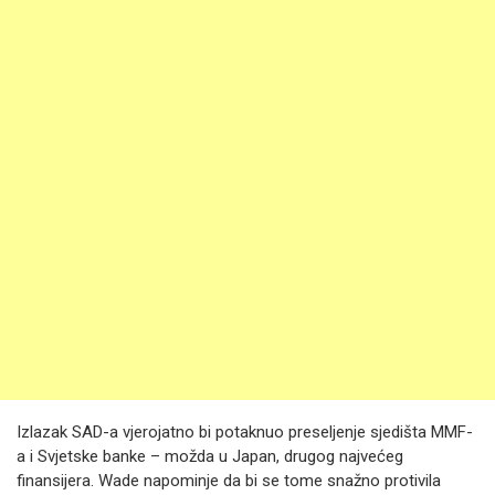
Izlazak SAD-a vjerojatno bi potaknuo preseljenje sjedišta MMF-
a i Svjetske banke – možda u Japan, drugog najvećeg
finansijera. Wade napominje da bi se tome snažno protivila