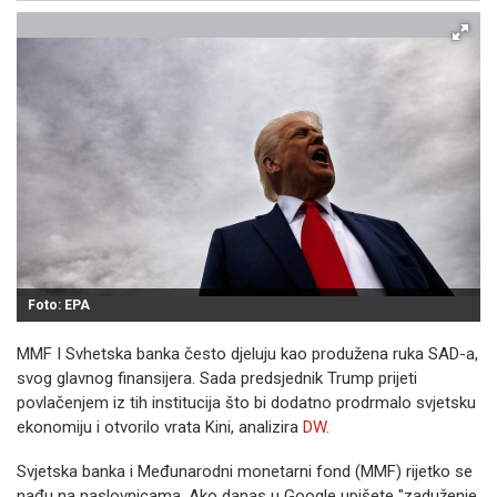
Foto: EPA
MMF I Svhetska banka često djeluju kao produžena ruka SAD-a,
svog glavnog finansijera. Sada predsjednik Trump prijeti
povlačenjem iz tih institucija što bi dodatno prodrmalo svjetsku
ekonomiju i otvorilo vrata Kini, analizira
DW
.
Svjetska banka i Međunarodni monetarni fond (MMF) rijetko se
nađu na naslovnicama. Ako danas u Google upišete "zaduženje