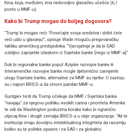
Kina, koja, međutim, ima nedovoljno glasačko učešće (6,1
posto u MMF-u).
Kako bi Trump mogao do boljeg dogovora?
"Trump bi mogao reći: 'Povećajte svoja sredstva i dobit ćete
veći udio u glasanju'", opisuje Wade moguću pregovaračku
taktiku američkog predsjednika. "Vjerojatnije je da bi SAD
ozbiljno zaprijetile izlaskom iz Svjetske banke [nego iz MMF-a]."
Dok bi regionalne banke poput Azijske razvojne banke ili
Interameričke razvojne banke mogle djelomično zamijeniti
ulogu Svjetske banke, alternative za MMF su rijetke. U zastoju
su i napori BRICS-a da stvore pandan MMF-u.
Gurdgiev tvrdi da Trump očekuje da MMF i Svjetska banka
"navijaju" za njegovu politiku visokih carina i prioriteta Amerike
te vidi da Washington poduzima korake kako bi ograničio
utjecaj Kine i drugih zemalja BRICS-a u obje organizacije. "Ali te
institucije imaju dovoljno intelektualnog integriteta da razumiju
koliko su te politike opasne i za SAD i za globalno