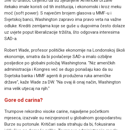
Sve to unatoč činjenici da su Sjedinjene Američke Države
itekako imale koristi od tih institucija, i ekonomski i kroz meku
moć (soft power). S najvećim brojem glasova u MMF-u i
Svjetskoj banci, Washington zapravo ima pravo veta na važne
odluke. Krediti zemljama koje se guše u dugovima često dolaze
uz uvjete poput liberalizacije tržišta, što odgovara interesima
SAD-a.
Robert Wade, profesor političke ekonomije na Londonskoj školi
ekonomije, smatra da bi povlačenje SAD-a imalo ozbiljne
posljedice po globalni položaj Washingtona. "Niz američkih
administracija i Kongres već se dugo ponašaju kao da su
Svjetska banka i MMF agenti ili produžena ruka američke
države", kaže Wade za DW. "Na ovaj ili onaj način, Washington
ima velik utjecaj na njih."
Gore od carina?
Trumpove rekordno visoke carine, najavljene početkom
mjeseca, izazvale su neizvjesnost u globalnom gospodarstvu.
Burze su potonule. Kritičari sada strahuju da bi, fokusirana