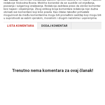
redakcije Slobodna Bosna. Molimo korisnike da se suzdrže od vrijeđanja,
psovanja i vulgarnog izražavanja. Redakcija zadržava pravo da obriše komentar
bez najave i objašnjenja. Zbog velikog broja komentara redakcija nije dužna
obrisati sve komentare koji krše pravila. Kao čitalac također prihvatate
mogućnost da među komentarima mogu biti pronađeni sadržaji koji mogu biti
u suprotnosti sa vašim vjerskim, moralnim i drugim načelima i uvjerenjima.
LISTA KOMENTARA
DODAJ KOMENTAR
Trenutno nema komentara za ovaj članak!