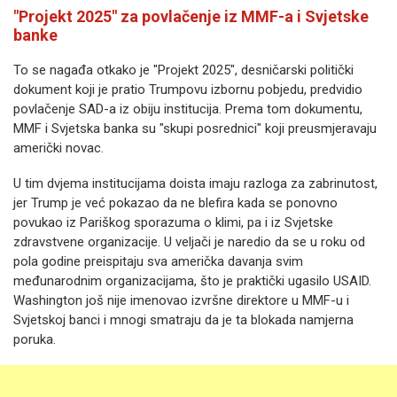
"Projekt 2025" za povlačenje iz MMF-a i Svjetske
banke
To se nagađa otkako je "Projekt 2025", desničarski politički
dokument koji je pratio Trumpovu izbornu pobjedu, predvidio
povlačenje SAD-a iz obiju institucija. Prema tom dokumentu,
MMF i Svjetska banka su "skupi posrednici" koji preusmjeravaju
američki novac.
U tim dvjema institucijama doista imaju razloga za zabrinutost,
jer Trump je već pokazao da ne blefira kada se ponovno
povukao iz Pariškog sporazuma o klimi, pa i iz Svjetske
zdravstvene organizacije. U veljači je naredio da se u roku od
pola godine preispitaju sva američka davanja svim
međunarodnim organizacijama, što je praktički ugasilo USAID.
Washington još nije imenovao izvršne direktore u MMF-u i
Svjetskoj banci i mnogi smatraju da je ta blokada namjerna
poruka.