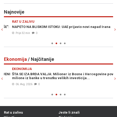
Najnovije
Previous
N
RAT U ZALIVU
Z
:
NAPETO NA BLISKOM ISTOKU: UAE prijavio novi napad Irana
OV
br
Prije 32 min
0
Ekonomija
/ Najčitanije
Previous
N
EKONOMIJA
E
NI
ŠTA SE IZA BRDA VALJA: Milioner iz Bosne i Hercegovine povlači
KO
milione iz banke u trenutku velikih investicija...
po
He
06. Avg. 2026
0
Rat u zalivu
Jeste li znali