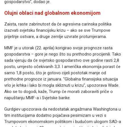
gospodarstvo", dodao je.
Olujni oblaci nad globalnom ekonomijom
Zaista, raste zabrinutost da će agresivna carinska politika
izazvati svjetsku financijsku krizu – ako se sve Trumpove
prijetnje ostvare, a druge zemlje uzvrate protumjerama.
MMF je u utorak (22. aprila) korigirao svoje prognoze rasta
gospodarstva – gore je nego što su prethodno procijenili. Tako
sada vjeruju da će svjetsko gospodarstvo ove godine rasti 2,8
posto, umjesto očekivanih 3,3. I američka ekonomija porast će
samo 1,8 posto, što je gotovo cijeli postotak manje od
prethodne prognoze iz januara. "Globalna finansijska situacija
vrlo je krhka i lako bi mogla skliznuti u krizu", upozorava Wade.
Ako se to dogodi, kaže, Trump će morati zaboraviti priče o
napuštanju MMF-a i Svjetske banke.
Gurdgiev upozorava da nedostatak angažmana Washingtona u
tim institucijama dodatno pojačava pesimizam u vezi s
Trumpovom ekonomskom politikom i budućom ulogom SAD-a