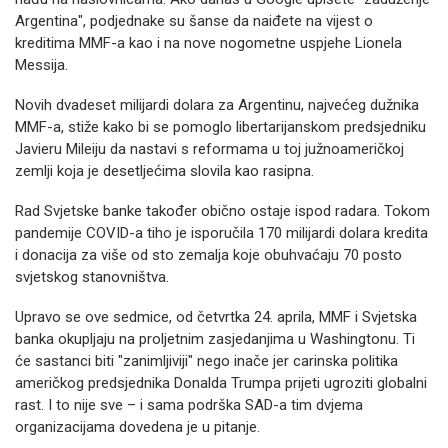
Argentina", podjednake su šanse da naiđete na vijest o
kreditima MMF-a kao i na nove nogometne uspjehe Lionela
Messija.
Novih dvadeset milijardi dolara za Argentinu, najvećeg dužnika
MMF-a, stiže kako bi se pomoglo libertarijanskom predsjedniku
Javieru Mileiju da nastavi s reformama u toj južnoameričkoj
zemlji koja je desetljećima slovila kao rasipna.
Rad Svjetske banke također obično ostaje ispod radara. Tokom
pandemije COVID-a tiho je isporučila 170 milijardi dolara kredita
i donacija za više od sto zemalja koje obuhvaćaju 70 posto
svjetskog stanovništva.
Upravo se ove sedmice, od četvrtka 24. aprila, MMF i Svjetska
banka okupljaju na proljetnim zasjedanjima u Washingtonu. Ti
će sastanci biti "zanimljiviji" nego inače jer carinska politika
američkog predsjednika Donalda Trumpa prijeti ugroziti globalni
rast. I to nije sve – i sama podrška SAD-a tim dvjema
organizacijama dovedena je u pitanje.