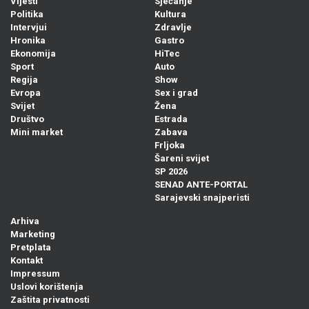
Vijesti
Sjećanje
Politika
Kultura
Intervjui
Zdravlje
Hronika
Gastro
Ekonomija
HiTec
Sport
Auto
Regija
Show
Evropa
Sex i grad
Svijet
Žena
Društvo
Estrada
Mini market
Zabava
Frljoka
Šareni svijet
SP 2026
SENAD ANTE-PORTAL
Sarajevski snajperisti
Arhiva
Marketing
Pretplata
Kontakt
Impressum
Uslovi korištenja
Zaštita privatnosti