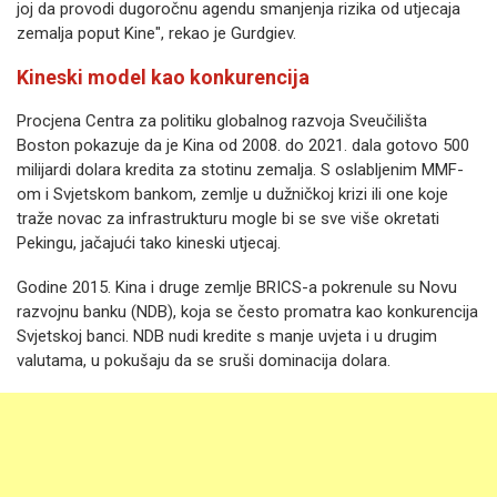
joj da provodi dugoročnu agendu smanjenja rizika od utjecaja
zemalja poput Kine", rekao je Gurdgiev.
Kineski model kao konkurencija
Procjena Centra za politiku globalnog razvoja Sveučilišta
Boston pokazuje da je Kina od 2008. do 2021. dala gotovo 500
milijardi dolara kredita za stotinu zemalja. S oslabljenim MMF-
om i Svjetskom bankom, zemlje u dužničkoj krizi ili one koje
traže novac za infrastrukturu mogle bi se sve više okretati
Pekingu, jačajući tako kineski utjecaj.
Godine 2015. Kina i druge zemlje BRICS-a pokrenule su Novu
razvojnu banku (NDB), koja se često promatra kao konkurencija
Svjetskoj banci. NDB nudi kredite s manje uvjeta i u drugim
valutama, u pokušaju da se sruši dominacija dolara.