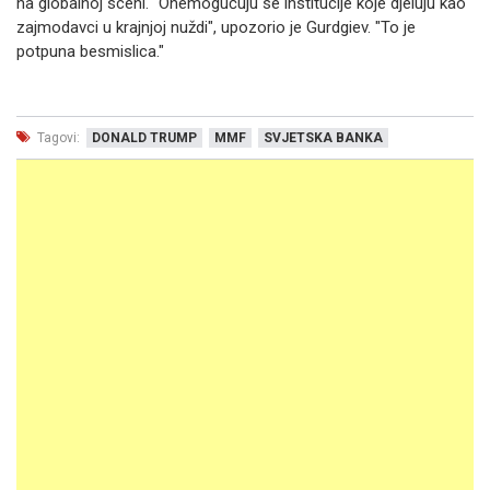
na globalnoj sceni. "Onemogućuju se institucije koje djeluju kao
zajmodavci u krajnjoj nuždi", upozorio je Gurdgiev. "To je
potpuna besmislica."
Tagovi:
DONALD TRUMP
MMF
SVJETSKA BANKA