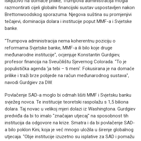
isključivo na domaće prilike, Trumpova administracija mogla
razmontirati cijeli globalni financijski sustav uspostavljen nakon
Brettonwoodskog sporazuma. Njegova suština su promjenjivi
tečajevi, dominacija dolara i institucije poput MMF-a i Svjetske
banke.
"Trumpova administracija nema koherentnu poziciju o
reformama Svjetske banke, MMF-a ili bilo koje druge
međunarodne institucije", ocjenjuje Konstantin Gurdgiev,
profesor financija na Sveučilištu Sjevernog Colorada. "To je
populistička agenda 'ja tebi – ti meni'. Fokusirana je na domaće
prilike i traži brze pobjede na račun međunarodnog sustava",
navodi Gurdgiev za DW.
Povlačenje SAD-a moglo bi odmah lišiti MMF i Svjetsku banku
svježeg novca. Te institucije teoretski raspolažu s 1,5 biliona
dolara. Taj novac u velikoj mjeri dolazi iz Washingtona. Gurdgiev
predviđa da bi to imalo "značajan utjecaj" na sposobnost tih
institucija da odgovore na krize. Smatra i da bi povlačenje SAD-
a bilo poklon Kini, koja je već mnogo uložila u širenje globalnog
utjecaja. "Obje institucije izuzetno su isplative za SAD i pomažu