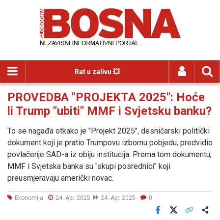
Rat u zalivu 💥
PROVEDBA "PROJEKTA 2025": Hoće
li Trump "ubiti" MMF i Svjetsku banku?
To se nagađa otkako je "Projekt 2025", desničarski politički
dokument koji je pratio Trumpovu izbornu pobjedu, predvidio
povlačenje SAD-a iz obiju institucija. Prema tom dokumentu,
MMF i Svjetska banka su "skupi posrednici" koji
preusmjeravaju američki novac.
Ekonomija
24. Apr. 2025
24. Apr. 2025
0
Facebook
X
Kopiraj link
Više