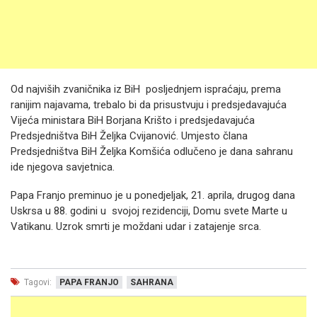
Od najviših zvaničnika iz BiH posljednjem ispraćaju, prema
ranijim najavama, trebalo bi da prisustvuju i predsjedavajuća
Vijeća ministara BiH Borjana Krišto i predsjedavajuća
Predsjedništva BiH Željka Cvijanović. Umjesto člana
Predsjedništva BiH Željka Komšića odlučeno je dana sahranu
ide njegova savjetnica.
Papa Franjo preminuo je u ponedjeljak, 21. aprila, drugog dana
Uskrsa u 88. godini u svojoj rezidenciji, Domu svete Marte u
Vatikanu. Uzrok smrti je moždani udar i zatajenje srca.
Tagovi:
PAPA FRANJO
SAHRANA