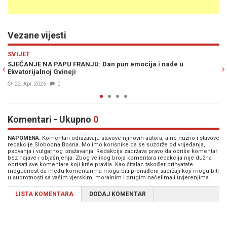
Vezane vijesti
Previous
N
EVROPA
u
REKORDNA PRODAJA: Fotoaparat pape Franja prodat za 6,5
miliona eura
23. Nov. 2025
0
Komentari - Ukupno
0
NAPOMENA
: Komentari odražavaju stavove njihovih autora, a ne nužno i stavove
redakcije Slobodna Bosna. Molimo korisnike da se suzdrže od vrijeđanja,
psovanja i vulgarnog izražavanja. Redakcija zadržava pravo da obriše komentar
bez najave i objašnjenja. Zbog velikog broja komentara redakcija nije dužna
obrisati sve komentare koji krše pravila. Kao čitalac također prihvatate
mogućnost da među komentarima mogu biti pronađeni sadržaji koji mogu biti
u suprotnosti sa vašim vjerskim, moralnim i drugim načelima i uvjerenjima.
LISTA KOMENTARA
DODAJ KOMENTAR