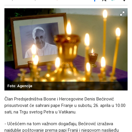
Facebook
X
Kopiraj link
Više
Foto: Agencije
Član Predsjedništva Bosne i Hercegovine Denis Bećirović
prisustvovat će sahrani pape Franje u subotu, 26. aprila u 10.00
sati, na Trgu svetog Petra u Vatikanu.
- Učešćem na tom važnom događaju, Bećirović izražava
najdublje poštovanje prema papi Franji i njegovom naslijeđu