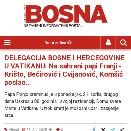
Rat u zalivu 💥
DELEGACIJA BOSNE I HERCEGOVINE
U VATIKANU: Na sahrani papi Franji -
Krišto, Bećirović i Cvijanović, Komšić
poslao...
Papa Franjo preminuo je u ponedjeljak, 21. aprila, drugog
dana Uskrsa u 88. godini u svojoj rezidenciji, Domu svete
Marte u Vatikanu. Uzrok smrti je moždani udar i zatajenje
srca.
Vijesti
26. Apr. 2025
0