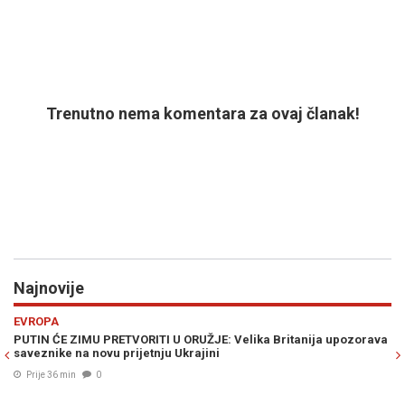
Trenutno nema komentara za ovaj članak!
Najnovije
Previous
N
REGIJA
a upozorava
SELAK RASPUDIĆ ŽESTOKO UDARILA NA PLENKOVIĆA: "Ovo 
trenutak kada cijela Vlada treba pasti!"
Prije 47 min
0