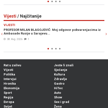
Vijesti
/ Najčitanije
Previous
N
VIJESTI
njacima iz
ŠOK NA GRANICI: Ponesete li ovo voće u Hrvatsku, prijeti
kazna od nevjerovatnih 13.000 eura
07. Avg. 2026
0
Rat u zalivu
Jeste li znali
Vijesti
Sjećanje
Politika
Kultura
Intervjui
Zdravlje
Hronika
Gastro
Ekonomija
HiTec
Sport
Auto
Regija
Show
Evropa
Sex i grad
Svijet
Žena