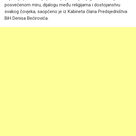
posvećenom miru, dijalogu među religijama i dostojanstvu
svakog čovjeka, saopćeno je iz Kabineta člana Predsjedništva
BiH Denisa Bećirovića.