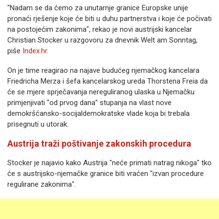
"Nadam se da ćemo za unutarnje granice Europske unije
pronaći rješenje koje će biti u duhu partnerstva i koje će počivati
na postojećim zakonima", rekao je novi austrijski kancelar
Christian Stocker u razgovoru za dnevnik Welt am Sonntag,
piše
Index.hr
.
On je time reagirao na najave budućeg njemačkog kancelara
Friedricha Merza i šefa kancelarskog ureda Thorstena Freia da
će se mjere sprječavanja nereguliranog ulaska u Njemačku
primjenjivati "od prvog dana" stupanja na vlast nove
demokršćansko-socijaldemokratske vlade koja bi trebala
prisegnuti u utorak.
Austrija traži poštivanje zakonskih procedura
Stocker je najavio kako Austrija "neće primati natrag nikoga" tko
će s austrijsko-njemačke granice biti vraćen "izvan procedure
regulirane zakonima".