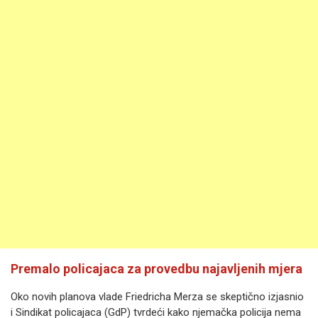
Premalo policajaca za provedbu najavljenih mjera
Oko novih planova vlade Friedricha Merza se skeptično izjasnio
i Sindikat policajaca (GdP) tvrdeći kako njemačka policija nema