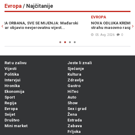
Evropa
/ Najčitanije
Previous
N
EVROPA
E
NOVA ODLUKA KREMLJA IZAZVALA HAOS U RUSIJI: Građani u
Č
strahu masovno rasprodaju imovinu i bježe iz zemlje
u
05. Avg. 2026
0
Rat u zalivu
Jeste li znali
Vijesti
Sjećanje
Politika
Kultura
Intervjui
Zdravlje
Hronika
Gastro
Ekonomija
HiTec
Sport
Auto
Regija
Show
Evropa
Sex i grad
Svijet
Žena
Društvo
Estrada
Mini market
Zabava
Frljoka