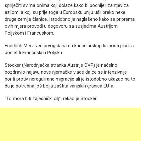
spriječiti svima onima koji dolaze kako bi podnijeli zahtjev za
azilom, a koji su prije toga u Europsku uniju ušli preko neke
druge zemlje članice. Istodobno je naglašeno kako se priprema
ovih mjera provodi u dogovoru sa susjedima Austrijom,
Poljskom i Francuskom.
Friedrich Merz već prvog dana na kancelarskoj dužnosti planira
posjetiti Francusku i Poljsku.
Stocker (Narodnjačka stranka Austrije ÖVP) je načelno
pozdravio najavu nove njemačke vlade da će se intenzivnije
boriti protiv neregulirane migracije ali je istodobno ukazao na to
da je potrebna još bolja zaštita vanjskih granica EU-a.
"To mora biti zajednički cilj", rekao je Stocker.