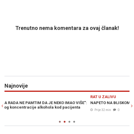
Trenutno nema komentara za ovaj članak!
Najnovije
Previous
N
RAT U ZALIVU
Z
":
NAPETO NA BLISKOM ISTOKU: UAE prijavio novi napad Irana
O
b
Prije 32 min
0