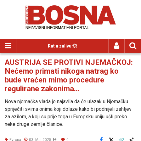
Rat u zalivu 💥
AUSTRIJA SE PROTIVI NJEMAČKOJ:
Nećemo primati nikoga natrag ko
bude vraćen mimo procedure
regulirane zakonima...
Nova njemačka vlada je najavila da će ulazak u Njemačku
spriječiti svima onima koji dolaze kako bi podnijeli zahtjev
za azilom, a koji su prije toga u Europsku uniju ušli preko
neke druge zemlje članice.
Evropa
03. Maj 2025
0