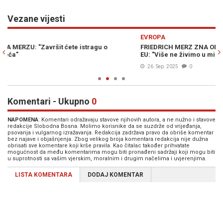
Vezane vijesti
Previous
N
EVROPA
E
FRIEDRICH MERZ ZNA ODAKLE PRIJETI OPASNOST NJEMAČKOJ I
B
EU: "Više ne živimo u miru"
U
26. Sep. 2025
0
Komentari - Ukupno
0
NAPOMENA
: Komentari odražavaju stavove njihovih autora, a ne nužno i stavove
redakcije Slobodna Bosna. Molimo korisnike da se suzdrže od vrijeđanja,
psovanja i vulgarnog izražavanja. Redakcija zadržava pravo da obriše komentar
bez najave i objašnjenja. Zbog velikog broja komentara redakcija nije dužna
obrisati sve komentare koji krše pravila. Kao čitalac također prihvatate
mogućnost da među komentarima mogu biti pronađeni sadržaji koji mogu biti
u suprotnosti sa vašim vjerskim, moralnim i drugim načelima i uvjerenjima.
LISTA KOMENTARA
DODAJ KOMENTAR