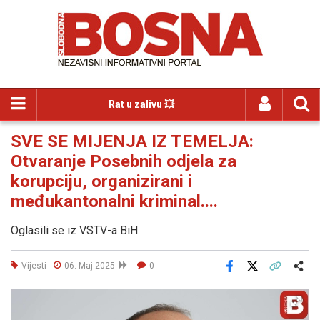
Rat u zalivu 💥
SVE SE MIJENJA IZ TEMELJA:
Otvaranje Posebnih odjela za
korupciju, organizirani i
međukantonalni kriminal....
Oglasili se iz VSTV-a BiH.
Vijesti
06. Maj 2025
0
Facebook
X
Kopiraj link
Više