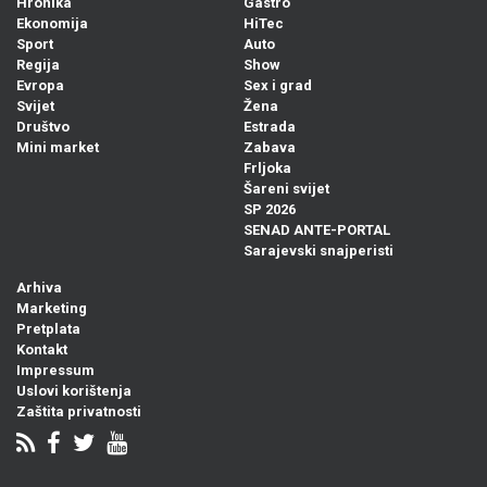
Hronika
Gastro
Ekonomija
HiTec
Sport
Auto
Regija
Show
Evropa
Sex i grad
Svijet
Žena
Društvo
Estrada
Mini market
Zabava
Frljoka
Šareni svijet
SP 2026
SENAD ANTE-PORTAL
Sarajevski snajperisti
Arhiva
Marketing
Pretplata
Kontakt
Impressum
Uslovi korištenja
Zaštita privatnosti