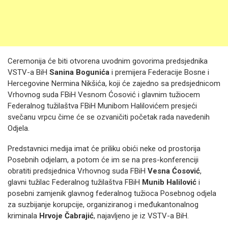
Ceremonija će biti otvorena uvodnim govorima predsjednika
VSTV-a BiH
Sanina Bogunića
i premijera Federacije Bosne i
Hercegovine Nermina Nikšića, koji će zajedno sa predsjednicom
Vrhovnog suda FBiH Vesnom Ćosović i glavnim tužiocem
Federalnog tužilaštva FBiH Munibom Halilovićem presjeći
svečanu vrpcu čime će se ozvaničiti početak rada navedenih
Odjela.
Predstavnici medija imat će priliku obići neke od prostorija
Posebnih odjelam, a potom će im se na pres-konferenciji
obratiti predsjednica Vrhovnog suda FBiH
Vesna Ćosović
,
glavni tužilac Federalnog tužilaštva FBiH
Munib Halilović
i
posebni zamjenik glavnog federalnog tužioca Posebnog odjela
za suzbijanje korupcije, organiziranog i međukantonalnog
kriminala
Hrvoje Čabrajić
, najavljeno je iz VSTV-a BiH.