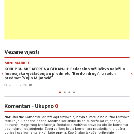
Vezane vijesti
Previous
N
VIJESTI
 naložilo
VELIKA AKCIJA FEDERALNE POLICIJE: Po nalogu POSKOK-a p
adu i
se ključni dokumenti za Donju Jablanicu
28. Maj 2026
0
Komentari - Ukupno
0
NAPOMENA
: Komentari odražavaju stavove njihovih autora, a ne nužno i stavove
redakcije Slobodna Bosna. Molimo korisnike da se suzdrže od vrijeđanja,
psovanja i vulgarnog izražavanja. Redakcija zadržava pravo da obriše komentar
bez najave i objašnjenja. Zbog velikog broja komentara redakcija nije dužna
obrisati sve komentare koji krše pravila. Kao čitalac također prihvatate