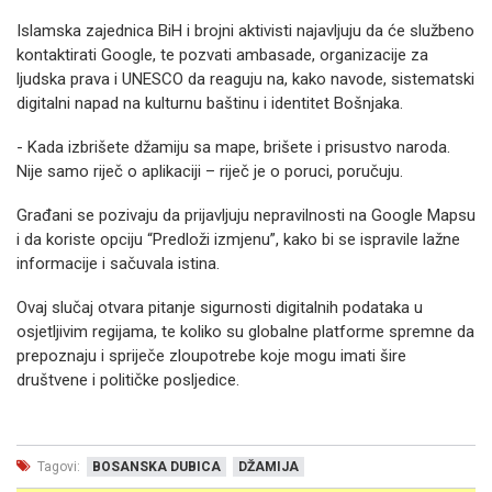
Islamska zajednica BiH i brojni aktivisti najavljuju da će službeno
kontaktirati Google, te pozvati ambasade, organizacije za
ljudska prava i UNESCO da reaguju na, kako navode, sistematski
digitalni napad na kulturnu baštinu i identitet Bošnjaka.
- Kada izbrišete džamiju sa mape, brišete i prisustvo naroda.
Nije samo riječ o aplikaciji – riječ je o poruci, poručuju.
Građani se pozivaju da prijavljuju nepravilnosti na Google Mapsu
i da koriste opciju “Predloži izmjenu”, kako bi se ispravile lažne
informacije i sačuvala istina.
Ovaj slučaj otvara pitanje sigurnosti digitalnih podataka u
osjetljivim regijama, te koliko su globalne platforme spremne da
prepoznaju i spriječe zloupotrebe koje mogu imati šire
društvene i političke posljedice.
Tagovi:
BOSANSKA DUBICA
DŽAMIJA