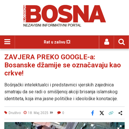
Rat u zalivu 💥
ZAVJERA PREKO GOOGLE-a:
Bosanske džamije se označavaju kao
crkve!
Bošnjački intelektualci i predstavnici vjerskih zajednica
smatraju da se radi o smišljenoj akciji brisanja islamskog
identiteta, koja ima jasne političke i ideološke konotacije.
Društvo
18. Maj 2025
0
Facebook
X
Kopiraj link
Više