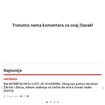
Trenutno nema komentara za ovaj članak!
Najnovije
Previous
N
SHOW
TI JE 10 GODINA: Zbog nje počeo obračun
ANTONIO BANDERAS NAPU
 suđenja se žalila da mora čuvati stoku
Jedan događaj potpuno mu
Prije 19 min
0