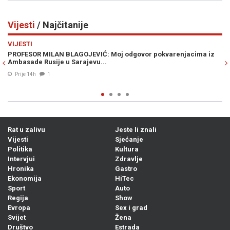
Vijesti
/ Najčitanije
Previous
N
VIJESTI
LAGOJEVIĆ: Moj odgovor pokvarenjacima iz
ŠOK NA GRANICI: Ponese
 Sarajevu...
kazna od nevjerovatnih
07. Avg. 2026
0
Rat u zalivu
Jeste li znali
Vijesti
Sjećanje
Politika
Kultura
Intervjui
Zdravlje
Hronika
Gastro
Ekonomija
HiTec
Sport
Auto
Regija
Show
Evropa
Sex i grad
Svijet
Žena
Društvo
Estrada