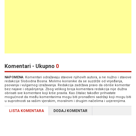
Komentari - Ukupno
0
NAPOMENA
: Komentari odražavaju stavove njihovih autora, a ne nužno i stavove
redakcije Slobodna Bosna. Molimo korisnike da se suzdrže od vrijeđanja,
psovanja i vulgarnog izražavanja. Redakcija zadržava pravo da obriše komentar
bez najave i objašnjenja. Zbog velikog broja komentara redakcija nije dužna
obrisati sve komentare koji krše pravila. Kao čitalac također prihvatate
mogućnost da među komentarima mogu biti pronađeni sadržaji koji mogu biti
u suprotnosti sa vašim vjerskim, moralnim i drugim načelima i uvjerenjima.
LISTA KOMENTARA
DODAJ KOMENTAR