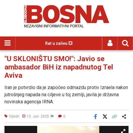
Rat u zalivu 💥
"U SKLONIŠTU SMO!": Javio se
ambasador BiH iz napadnutog Tel
Aviva
Iran je potvrdio da je započeo odmazdu protiv Izraela nakon
jutrošnjeg napada na ciljeve u toj zemlji, javila je državna
novinska agencija IRNA.
Vijesti
13. Jun. 2025
0
Facebook
X
Kopiraj link
Više