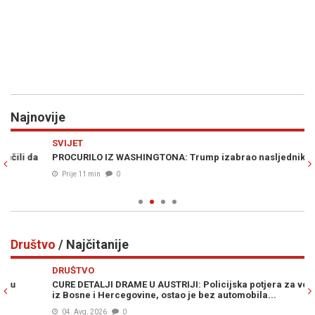
Najnovije
Previous
N
SVIJET
E
PROCURILO IZ WASHINGTONA: Trump izabrao nasljednika
OČ
lu
Prije 11 min
0
Društvo
/ Najčitanije
Previous
N
DRUŠTVO
D
CURE DETALJI DRAME U AUSTRIJI: Policijska potjera za vozačem
ŠO
iz Bosne i Hercegovine, ostao je bez automobila...
pr
04. Avg. 2026
0