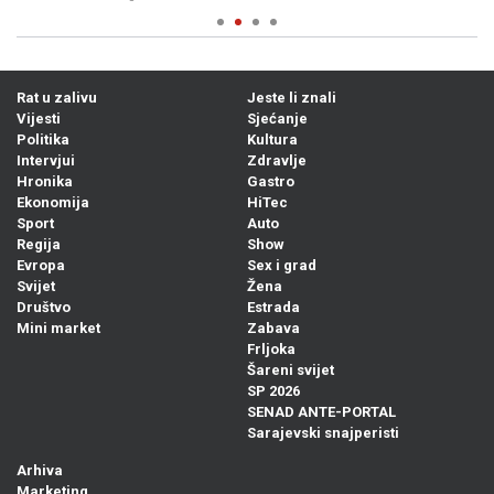
Rat u zalivu
Jeste li znali
Vijesti
Sjećanje
Politika
Kultura
Intervjui
Zdravlje
Hronika
Gastro
Ekonomija
HiTec
Sport
Auto
Regija
Show
Evropa
Sex i grad
Svijet
Žena
Društvo
Estrada
Mini market
Zabava
Frljoka
Šareni svijet
SP 2026
SENAD ANTE-PORTAL
Sarajevski snajperisti
Arhiva
Marketing