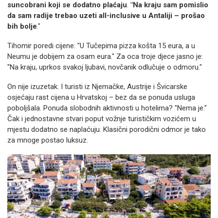
suncobrani koji se dodatno plaćaju
.
"Na kraju sam pomislio
da sam radije trebao uzeti all-inclusive u Antaliji – prošao
bih bolje
."
Tihomir poredi cijene: "U Tučepima pizza košta 15 eura, a u
Neumu je dobijem za osam eura." Za oca troje djece jasno je:
"Na kraju, uprkos svakoj ljubavi, novčanik odlučuje o odmoru."
On nije izuzetak. I turisti iz Njemačke, Austrije i Švicarske
osjećaju rast cijena u Hrvatskoj – bez da se ponuda usluga
poboljšala. Ponuda slobodnih aktivnosti u hotelima? "Nema je."
Čak i jednostavne stvari poput vožnje turističkim vozićem u
mjestu dodatno se naplaćuju. Klasični porodični odmor je tako
za mnoge postao luksuz.