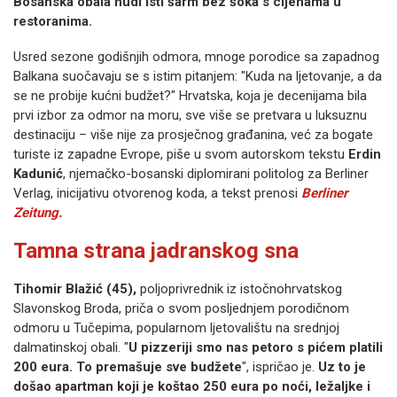
Bosanska obala nudi isti šarm bez šoka s cijenama u
restoranima.
Usred sezone godišnjih odmora, mnoge porodice sa zapadnog
Balkana suočavaju se s istim pitanjem: "Kuda na ljetovanje, a da
se ne probije kućni budžet?" Hrvatska, koja je decenijama bila
prvi izbor za odmor na moru, sve više se pretvara u luksuznu
destinaciju – više nije za prosječnog građanina, već za bogate
turiste iz zapadne Evrope, piše u svom autorskom tekstu
Erdin
Kadunić
, njemačko-bosanski diplomirani politolog za Berliner
Verlag, inicijativu otvorenog koda, a tekst prenosi
Berliner
Zeitung.
Tamna strana jadranskog sna
Tihomir Blažić (45),
poljoprivrednik iz istočnohrvatskog
Slavonskog Broda, priča o svom posljednjem porodičnom
odmoru u Tučepima, popularnom ljetovalištu na srednjoj
dalmatinskoj obali. "
U pizzeriji smo nas petoro s pićem platili
200 eura. To premašuje sve budžete
", ispričao je.
Uz to je
došao apartman koji je koštao 250 eura po noći, ležaljke i