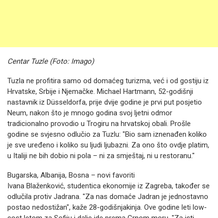
Centar Tuzle (Foto: Imago)
Tuzla ne profitira samo od domaćeg turizma, već i od gostiju iz
Hrvatske, Srbije i Njemačke. Michael Hartmann, 52-godišnji
nastavnik iz Düsseldorfa, prije dvije godine je prvi put posjetio
Neum, nakon što je mnogo godina svoj ljetni odmor
tradicionalno provodio u Trogiru na hrvatskoj obali. Prošle
godine se svjesno odlučio za Tuzlu: "Bio sam iznenađen koliko
je sve uređeno i koliko su ljudi ljubazni. Za ono što ovdje platim,
u Italiji ne bih dobio ni pola – ni za smještaj, ni u restoranu."
Bugarska, Albanija, Bosna – novi favoriti
Ivana Blaženković, studentica ekonomije iz Zagreba, također se
odlučila protiv Jadrana. "Za nas domaće Jadran je jednostavno
postao nedostižan", kaže 28-godišnjakinja. Ove godine leti low-
cost letom za Sofiju i dalje ide prema Crnom moru. "Za isti