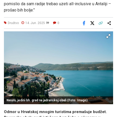
pomislio da sam radije trebao uzeti all-inclusive u Antaliji –
prošao bih bolje."
Društvo
14. Jun. 2025
0
Facebook
X
Kopiraj link
Više
Neum, jedini bh. grad na jadranskoj obali (Foto: Imago)
Odmor u Hrvatskoj mnogim turistima premašuje budžet.