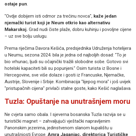
ostaje pun
.
"Ovdje dobijem isti odmor za trećinu novca",
kaže jedan
njemački turist koji je Neum otkrio kao alternativu
Makarskoj.
Grad nudi čiste plaže, dobru kuhinju i povoljne cijene
– uz sve bolju uslugu.
Prema riječima Davora Kešića, predsjednika Udruženja hotelijera
u Neumu, sezona 2024. bila je jedna od najboljih dosad: "To je
bio vrhunac, ljudi su očajnički tražili slobodne sobe. Gotovo svi
hotelski kapaciteti bili su popunjeni." Osim turista iz Bosne i
Hercegovine, sve više dolaze i gosti iz Francuske, Njemačke,
Austrije, Slovenije i Srbije. Kombinacija "lijepog mora" i još uvijek
"pristupačnih cijena" privlači stalne goste, kako Kešić naglašava.
Tuzla: Opuštanje na unutrašnjem moru
Ne cvjeta samo obala. I sjeverna bosanska Tuzla razvija se u
turistički magnet – zahvaljujući vještački napravljenim
Panonskim jezerima, jedinstvenom slanom kupalištu u
unutrašnjosti Evrope.
Amra Jaganjac, direktorica Turističke