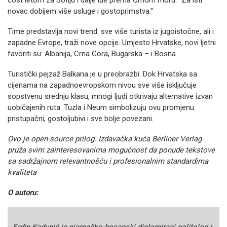
novac dobijem više usluge i gostoprimstva."
Time predstavlja novi trend: sve više turista iz jugoistočne, ali i
zapadne Evrope, traži nove opcije. Umjesto Hrvatske, novi ljetni
favoriti su: Albanija, Crna Gora, Bugarska – i Bosna.
Turistički pejzaž Balkana je u preobrazbi. Dok Hrvatska sa
cijenama na zapadnoevropskom nivou sve više isključuje
sopstvenu srednju klasu, mnogi ljudi otkrivaju alternative izvan
uobičajenih ruta. Tuzla i Neum simbolizuju ovu promjenu:
pristupačni, gostoljubivi i sve bolje povezani.
Ovo je open-source prilog. Izdavačka kuća Berliner Verlag
pruža svim zainteresovanima mogućnost da ponude tekstove
sa sadržajnom relevantnošću i profesionalnim standardima
kvaliteta
O autoru:
Erdin Kadunić je njemačko-bosanski diplomirani politolog i