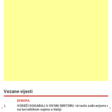
Vezane vijesti
Previous
N
EVROPA
E
VODEĆI DOGAĐAJ U OVOM SEKTORU: Izraelu zabranjeno učešće
A 
na turističkom sajmu u Italiji
ne