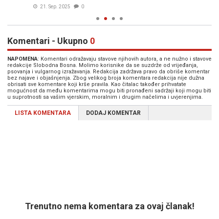
21. Sep. 2025
0
Komentari - Ukupno
0
NAPOMENA
: Komentari odražavaju stavove njihovih autora, a ne nužno i stavove
redakcije Slobodna Bosna. Molimo korisnike da se suzdrže od vrijeđanja,
psovanja i vulgarnog izražavanja. Redakcija zadržava pravo da obriše komentar
bez najave i objašnjenja. Zbog velikog broja komentara redakcija nije dužna
obrisati sve komentare koji krše pravila. Kao čitalac također prihvatate
mogućnost da među komentarima mogu biti pronađeni sadržaji koji mogu biti
u suprotnosti sa vašim vjerskim, moralnim i drugim načelima i uvjerenjima.
LISTA KOMENTARA
DODAJ KOMENTAR
Trenutno nema komentara za ovaj članak!