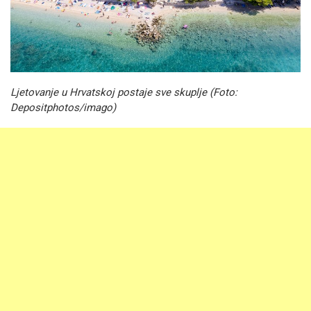
Ljetovanje u Hrvatskoj postaje sve skuplje (Foto:
Depositphotos/imago)