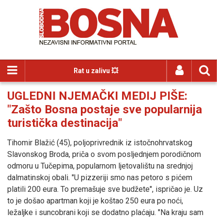
Rat u zalivu 💥
UGLEDNI NJEMAČKI MEDIJ PIŠE:
"Zašto Bosna postaje sve popularnija
turistička destinacija"
Tihomir Blažić (45), poljoprivrednik iz istočnohrvatskog
Slavonskog Broda, priča o svom posljednjem porodičnom
odmoru u Tučepima, popularnom ljetovalištu na srednjoj
dalmatinskoj obali. "U pizzeriji smo nas petoro s pićem
platili 200 eura. To premašuje sve budžete", ispričao je. Uz
to je došao apartman koji je koštao 250 eura po noći,
ležaljke i suncobrani koji se dodatno plaćaju. "Na kraju sam