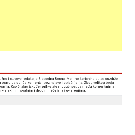
 nužno i stavove redakcije Slobodna Bosna. Molimo korisnike da se suzdrže
va pravo da obriše komentar bez najave i objašnjenja. Zbog velikog broja
 pravila. Kao čitalac također prihvatate mogućnost da među komentarima
im vjerskim, moralnim i drugim načelima i uvjerenjima.