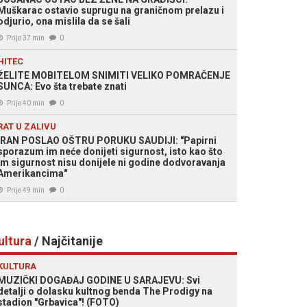
Muškarac ostavio suprugu na graničnom prelazu i
odjurio, ona mislila da se šali
Prije 37 min
0
HITEC
ŽELITE MOBITELOM SNIMITI VELIKO POMRAČENJE
SUNCA: Evo šta trebate znati
Prije 40 min
0
RAT U ZALIVU
IRAN POSLAO OŠTRU PORUKU SAUDIJI: "Papirni
sporazum im neće donijeti sigurnost, isto kao što
im sigurnost nisu donijele ni godine dodvoravanja
Amerikancima"
Prije 49 min
0
ultura
/ Najčitanije
KULTURA
MUZIČKI DOGAĐAJ GODINE U SARAJEVU: Svi
detalji o dolasku kultnog benda The Prodigy na
stadion "Grbavica"! (FOTO)