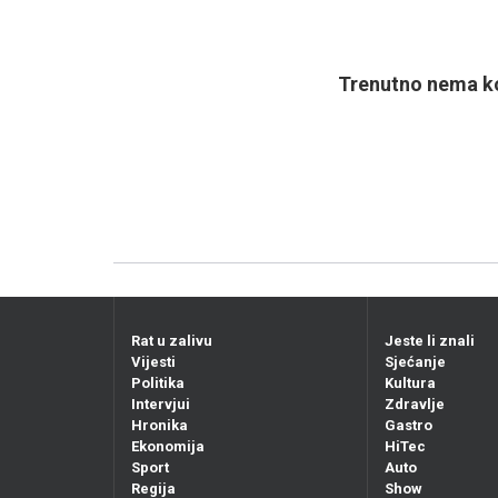
Trenutno nema ko
Rat u zalivu
Jeste li znali
Vijesti
Sjećanje
Politika
Kultura
Intervjui
Zdravlje
Hronika
Gastro
Ekonomija
HiTec
Sport
Auto
Regija
Show