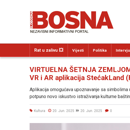
Rat u zalivu 💥
Vijesti
Politika
Intervju
VIRTUELNA ŠETNJA ZEMLJOM S
VR i AR aplikacija StećakLand 
Aplikacija omogućava upoznavanje sa simbolima u
potpuno novo iskustvo istraživanja kulturne baštin
Kultura
20. Jun. 2025
20. Jun. 2025
0