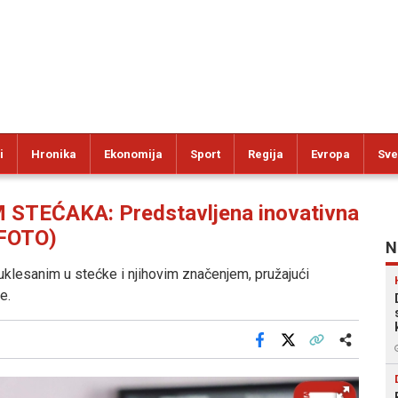
i
Hronika
Ekonomija
Sport
Regija
Evropa
Sve
TEĆAKA: Predstavljena inovativna
(FOTO)
N
klesanim u stećke i njihovim značenjem, pružajući
e.
Facebook
X
Kopiraj link
Više