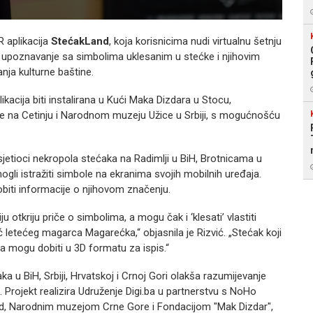
Foto:
 aplikacija
StećakLand
, koja korisnicima nudi virtualnu šetnju
a upoznavanje sa simbolima uklesanim u stećke i njihovim
nja kulturne baštine.
likacija biti instalirana u Kući Maka Dizdara u Stocu,
na Cetinju i Narodnom muzeju Užice u Srbiji, s mogućnošću
osjetioci nekropola stećaka na Radimlji u BiH, Brotnicama u
mogli istražiti simbole na ekranima svojih mobilnih uređaja.
obiti informacije o njihovom značenju.
otkriju priče o simbolima, a mogu čak i ‘klesati’ vlastiti
letećeg magarca Magarećka,“ objasnila je Rizvić. „Stećak koji
 ga mogu dobiti u 3D formatu za ispis.“
ka u BiH, Srbiji, Hrvatskoj i Crnoj Gori olakša razumijevanje
 Projekt realizira Udruženje Digi.ba u partnerstvu s NoHo
ad, Narodnim muzejom Crne Gore i Fondacijom "Mak Dizdar",