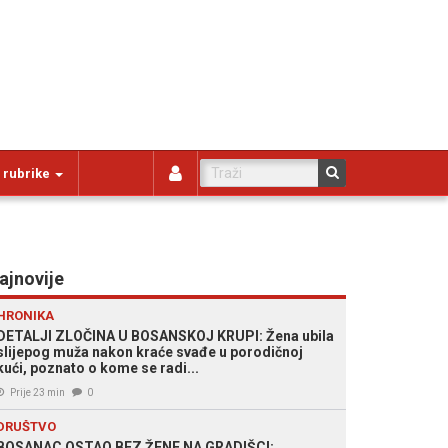
 rubrike
ajnovije
HRONIKA
DETALJI ZLOČINA U BOSANSKOJ KRUPI: Žena ubila
slijepog muža nakon kraće svađe u porodičnoj
kući, poznato o kome se radi...
Prije 23 min
0
DRUŠTVO
BOSANAC OSTAO BEZ ŽENE NA GRADIŠCI: