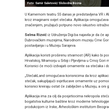
Foto: Samir Saletović/ Slobodna Bosna
U Kamernom teatru 55 danas je predstavljena VR i AR
kroz imaginarni svijet stećaka. Aplikacija omogućav
značenjem, pružajući potpuno novo iskustvo istraživa
Selma Rizvić
iz Udruženja Digi.ba najavila je da će ap
Dubrovačkim muzejima, Narodnom muzeju Crne Gore 
postavljanja i u Muzeju Sarajeva.
Aplikacija koristi proširenu stvarnost (AR) kako bi p
Hrvatskoj, Mramorju u Srbiji i Pljevljima u Crnoj Gori 
Korisnici će moći izdvajati ornamente sa stećaka i d
„StećakLand omogućava korisnicima da kroz aplikaciju 
stećak, sakupljajući svjetlucave ornamente uz pomoć 
korisnici kreiraju ostat će zabilježen u Muzeju, a oni
Aplikacija ima za cilj da posjetiocima nekropola steća
bogatstva kulturne baštine kroz moderne tehnologije.
produkcijom iz Irske, Arheološkim institutom Beogr