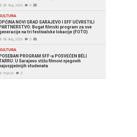
 Samir Saletović/ Slobodna Bosna
05. Avg. 2026
0
KULTURA
OPĆINA NOVI GRAD SARAJEVO I SFF UČVRSTILI
PARTNERSTVO: Bogat filmski program za sve
generacije na tri festivalske lokacije (FOTO)
06. Avg. 2026
0
KULTURA
POSEBAN PROGRAM SFF-a POSVEĆEN BÉLI
TARRU: U Sarajevo stižu filmovi njegovih
najuspješnijih studenata
Prije 2h
0