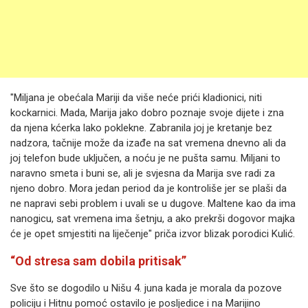
"Miljana je obećala Mariji da više neće prići kladionici, niti
kockarnici. Mada, Marija jako dobro poznaje svoje dijete i zna
da njena kćerka lako poklekne. Zabranila joj je kretanje bez
nadzora, tačnije može da izađe na sat vremena dnevno ali da
joj telefon bude uključen, a noću je ne pušta samu. Miljani to
naravno smeta i buni se, ali je svjesna da Marija sve radi za
njeno dobro. Mora jedan period da je kontroliše jer se plaši da
ne napravi sebi problem i uvali se u dugove. Maltene kao da ima
nanogicu, sat vremena ima šetnju, a ako prekrši dogovor majka
će je opet smjestiti na liječenje" priča izvor blizak porodici Kulić.
“Od stresa sam dobila pritisak”
Sve što se dogodilo u Nišu 4. juna kada je morala da pozove
policiju i Hitnu pomoć ostavilo je posljedice i na Marijino