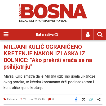
Rat u zalivu 💥
MILJANI KULIĆ OGRANIČENO
KRETENJE NAKON IZLASKA IZ
BOLNICE: "Ako prekrši vraća se na
psihijatriju"
Marija Kulić smatra da je Miljana ozbiljno upala u kandže
ovog poroka, te kćerku konstantno drži pod nadzorom i
kontroliše njeno kretanje.
Estrada
22. Jun. 2025
0
Facebook
X
Kopiraj link
Više