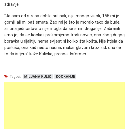
zdravlje.
"Ja sam od stresa dobila pritisak, nije mnogo visok, 155 mi je
gornji, ali mi baš smeta. Žao mi je što je moralo tako da bude,
ali ona jednostavno nije mogla da se smiri drugačije. Zabranili
smo joj da se kocka i prekomjerno troši novac, ona zbog dugog
boravka u rijalitiju nema svijest ni koliko šta košta. Nije htjela da
posluša, ona kad nešto naumi, makar glavom kroz zid, ona će
to da istjera" kaže Kulićka, prenosi Informer.
Tagovi:
MILJANA KULIĆ
KOCKANJE