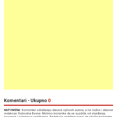
Komentari - Ukupno
0
NAPOMENA
: Komentari odražavaju stavove njihovih autora, a ne nužno i stavove
redakcije Slobodna Bosna. Molimo korisnike da se suzdrže od vrijeđanja,
psovanja i vulgarnog izražavanja. Redakcija zadržava pravo da obriše komentar