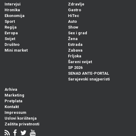
Intervjui
Zdravlje
Hronika
Gastro
Ekonomija
HiTec
Sport
Auto
Regija
Show
Evropa
Sex i grad
Svijet
Žena
Društvo
Estrada
Mini market
Zabava
Frljoka
Šareni svijet
SP 2026
SENAD ANTE-PORTAL
Sarajevski snajperisti
Arhiva
Marketing
Pretplata
Kontakt
Impressum
Uslovi korištenja
Zaštita privatnosti