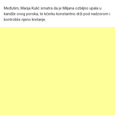
Međutim, Marija Kulić smatra da je Miljana ozbiljno upala u
kandže ovog poroka, te kćerku konstantno drži pod nadzorom i
kontroliše njeno kretanje.