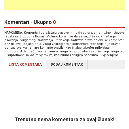
Komentari - Ukupno
0
NAPOMENA
: Komentari odražavaju stavove njihovih autora, a ne nužno i stavove
redakcije Slobodna Bosna. Molimo korisnike da se suzdrže od vrijeđanja,
psovanja i vulgarnog izražavanja. Redakcija zadržava pravo da obriše komentar
bez najave i objašnjenja. Zbog velikog broja komentara redakcija nije dužna
obrisati sve komentare koji krše pravila. Kao čitalac također prihvatate
mogućnost da među komentarima mogu biti pronađeni sadržaji koji mogu biti
u suprotnosti sa vašim vjerskim, moralnim i drugim načelima i uvjerenjima.
LISTA KOMENTARA
DODAJ KOMENTAR
Trenutno nema komentara za ovaj članak!