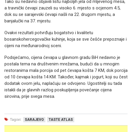
Tako su nedavno objavili listu najboljih jela od mljevenog mesa,
a travnički ćevapi zauzeli su visoko 6. mjesto s ocjenom 4.5,
dok su se sarajevski ćevapi našli na 22. drugom mjestu, a
banjalučki na 37. mjestu.
Ovakvi rezultati potvrđuju bogatstvo i kvalitetu
bosanskohercegovačke kuhinje, koja se sve češće prepoznaje i
cijeni na međunarodnoj sceni.
Podsjećamo, cijena ćevapa u glavnom gradu BiH nedavno je
postala tema na društvenim mrežama, budući da u mnogim
restoranima mala porcija od pet ćevapa košta 7 KM, dok porcija
od 10 ćevapa košta 14 KM. Također, kajmak i jogurt, koji su čest
dodatak ovom jelu, naplaćuju se odvojeno. Ugostitelji su tada
istakli da je glavnih razlog poskupljenja povećanje cijena
sirovina, prije svega mesa.
Tagovi:
SARAJEVO
TASTE ATLAS