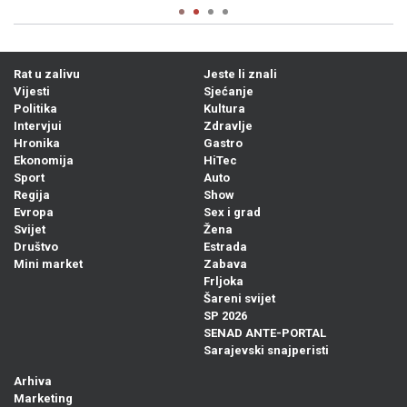
Rat u zalivu
Jeste li znali
Vijesti
Sjećanje
Politika
Kultura
Intervjui
Zdravlje
Hronika
Gastro
Ekonomija
HiTec
Sport
Auto
Regija
Show
Evropa
Sex i grad
Svijet
Žena
Društvo
Estrada
Mini market
Zabava
Frljoka
Šareni svijet
SP 2026
SENAD ANTE-PORTAL
Sarajevski snajperisti
Arhiva
Marketing