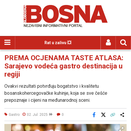
Rat u zalivu 💥
PREMA OCJENAMA TASTE ATLASA:
Sarajevo vodeća gastro destinacija u
regiji
Ovakvi rezultati potvrđuju bogatstvo i kvalitetu
bosanskohercegovačke kuhinje, koja se sve češće
prepoznaje i cijeni na međunarodnoj sceni.
Gastro
02. Jul. 2025
0
Facebook
X
Kopiraj link
Više