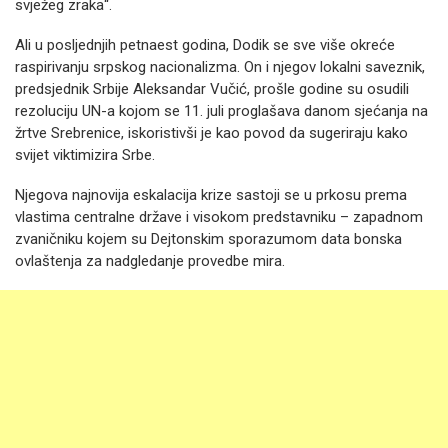
svježeg zraka“.
Ali u posljednjih petnaest godina, Dodik se sve više okreće
raspirivanju srpskog nacionalizma. On i njegov lokalni saveznik,
predsjednik Srbije Aleksandar Vučić, prošle godine su osudili
rezoluciju UN-a kojom se 11. juli proglašava danom sjećanja na
žrtve Srebrenice, iskoristivši je kao povod da sugeriraju kako
svijet viktimizira Srbe.
Njegova najnovija eskalacija krize sastoji se u prkosu prema
vlastima centralne države i visokom predstavniku – zapadnom
zvaničniku kojem su Dejtonskim sporazumom data bonska
ovlaštenja za nadgledanje provedbe mira.