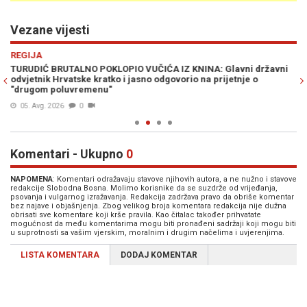
Vezane vijesti
Previous
N
REGIJA
PO
a
TURUDIĆ BRUTALNO POKLOPIO VUČIĆA IZ KNINA: Glavni državni
"V
odvjetnik Hrvatske kratko i jasno odgovorio na prijetnje o
ne
"drugom poluvremenu"
B
05. Avg. 2026
0
Komentari - Ukupno
0
NAPOMENA
: Komentari odražavaju stavove njihovih autora, a ne nužno i stavove
redakcije Slobodna Bosna. Molimo korisnike da se suzdrže od vrijeđanja,
psovanja i vulgarnog izražavanja. Redakcija zadržava pravo da obriše komentar
bez najave i objašnjenja. Zbog velikog broja komentara redakcija nije dužna
obrisati sve komentare koji krše pravila. Kao čitalac također prihvatate
mogućnost da među komentarima mogu biti pronađeni sadržaji koji mogu biti
u suprotnosti sa vašim vjerskim, moralnim i drugim načelima i uvjerenjima.
LISTA KOMENTARA
DODAJ KOMENTAR