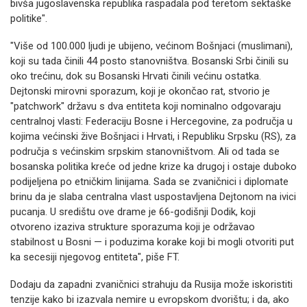
bivša jugoslavenska republika raspadala pod teretom sektaške
politike".
"Više od 100.000 ljudi je ubijeno, većinom Bošnjaci (muslimani),
koji su tada činili 44 posto stanovništva. Bosanski Srbi činili su
oko trećinu, dok su Bosanski Hrvati činili većinu ostatka.
Dejtonski mirovni sporazum, koji je okončao rat, stvorio je
"patchwork" državu s dva entiteta koji nominalno odgovaraju
centralnoj vlasti: Federaciju Bosne i Hercegovine, za područja u
kojima većinski žive Bošnjaci i Hrvati, i Republiku Srpsku (RS), za
područja s većinskim srpskim stanovništvom. Ali od tada se
bosanska politika kreće od jedne krize ka drugoj i ostaje duboko
podijeljena po etničkim linijama. Sada se zvaničnici i diplomate
brinu da je slaba centralna vlast uspostavljena Dejtonom na ivici
pucanja. U središtu ove drame je 66-godišnji Dodik, koji
otvoreno izaziva strukture sporazuma koji je održavao
stabilnost u Bosni — i poduzima korake koji bi mogli otvoriti put
ka secesiji njegovog entiteta", piše FT.
Dodaju da zapadni zvaničnici strahuju da Rusija može iskoristiti
tenzije kako bi izazvala nemire u evropskom dvorištu; i da, ako