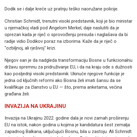
Dodik se i dalje kreće uz pratnju teško naoružane policije.
Christian Schmidt, trenutni visoki predstavnik, koji je bio ministar
u njemačkoj vladi pod Angelom Merkel, daje naslutiti da je
oprezan kada je riječ o sprovođenju presuda i naglašava da bi
radije vidio Dodikov poraz na izborima. Kaže da je riječ o
"ozbiljnoj, ali rješivoj" krizi.
Njegov san je da nadgleda transformaciju Bosne u funkcionalnu
državu spremnu za pridruživanje EU, i da na kraju ode s dužnosti
kao posljednji visoki predstavnik. Ukinuće njegove funkcije je
jedna od ključnih reformi ako Bosna želi imati šansu da se
kvalifikuje za članstvo u EU — što, prema anketama, većina
građana želi.
INVAZIJA NA UKRAJINU
Invazija na Ukrajinu 2022. godine dala je novi zamah proširenju
EU na istok, nakon godina u kojima je kandidatura šest zemalja
zapadnog Balkana, uključujući Bosnu, bila u zastoju. Ali Schmidt