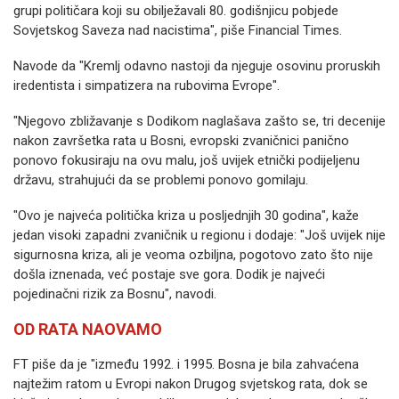
grupi političara koji su obilježavali 80. godišnjicu pobjede
Sovjetskog Saveza nad nacistima", piše Financial Times.
Navode da "Kremlj odavno nastoji da njeguje osovinu proruskih
iredentista i simpatizera na rubovima Evrope".
"Njegovo zbližavanje s Dodikom naglašava zašto se, tri decenije
nakon završetka rata u Bosni, evropski zvaničnici panično
ponovo fokusiraju na ovu malu, još uvijek etnički podijeljenu
državu, strahujući da se problemi ponovo gomilaju.
"Ovo je najveća politička kriza u posljednjih 30 godina", kaže
jedan visoki zapadni zvaničnik u regionu i dodaje: "Još uvijek nije
sigurnosna kriza, ali je veoma ozbiljna, pogotovo zato što nije
došla iznenada, već postaje sve gora. Dodik je najveći
pojedinačni rizik za Bosnu", navodi.
OD RATA NAOVAMO
FT piše da je "između 1992. i 1995. Bosna je bila zahvaćena
najtežim ratom u Evropi nakon Drugog svjetskog rata, dok se