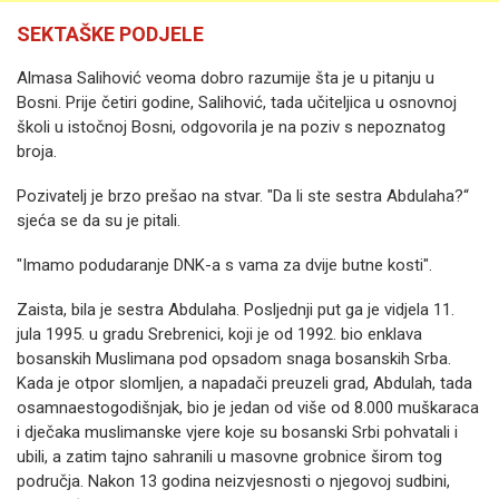
SEKTAŠKE PODJELE
Almasa Salihović veoma dobro razumije šta je u pitanju u
Bosni. Prije četiri godine, Salihović, tada učiteljica u osnovnoj
školi u istočnoj Bosni, odgovorila je na poziv s nepoznatog
broja.
Pozivatelj je brzo prešao na stvar. "Da li ste sestra Abdulaha?“
sjeća se da su je pitali.
"Imamo podudaranje DNK-a s vama za dvije butne kosti".
Zaista, bila je sestra Abdulaha. Posljednji put ga je vidjela 11.
jula 1995. u gradu Srebrenici, koji je od 1992. bio enklava
bosanskih Muslimana pod opsadom snaga bosanskih Srba.
Kada je otpor slomljen, a napadači preuzeli grad, Abdulah, tada
osamnaestogodišnjak, bio je jedan od više od 8.000 muškaraca
i dječaka muslimanske vjere koje su bosanski Srbi pohvatali i
ubili, a zatim tajno sahranili u masovne grobnice širom tog
područja. Nakon 13 godina neizvjesnosti o njegovoj sudbini,