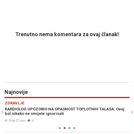
Trenutno nema komentara za ovaj članak!
Najnovije
Previous
N
ZDRAVLJE
H
KARDIOLOG UPOZORIO NA OPASNOST TOPLOTNIH TALASA: Ovaj
OS
bol nikako ne smijete ignorisati
pr
Prije 27 min
0