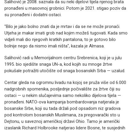
Salihović je 2008. saznala da su neki dijelovi tijela njenog brata
pronađeni u masovnoj grobnici. Potom je 2021. stigao poziv da
su pronađeni i dodatni ostaci.
"Bilo je jako bolno znati da je mrtav i da se ne može pronaći.
Utjeha je makar imati grob nad kojim možeš tugovati. Kada smo
vidjeli mali dio njegovih kratkih pantalona, to je gotovo bilo
bolnije nego da nismo imali ništa", kazala je Almasa.
Salihović radi u Memorijalnom centru Srebrenica, koji je u julu
1995. bio sjedište snaga UN-a, kod kojih su mnoge žrtve
pokušale potražiti utočište od snaga bosanskih Srba — uzalud.
Centar gleda na ogromnu livadu na kojoj se pruža više od 6.000
nadgrobnih spomenika, posljednje počivalište za žrtve čiji su
ostaci — u nekim slučajevima samo nekoliko dijelova tijela —
pronađeni. NATO-ova kampanja bombardovanja natjerala je
bosanske Srbe, koji su tada držali pod opsadom niz gradova
pod kontrolom bosanskih Muslimana, za pregovarački sto u
Dejtonu, u saveznoj američkoj državi Ohio. Tamo je američki
izaslanik Richard Holbrooke natjerao lidere Bosne, te susjednih