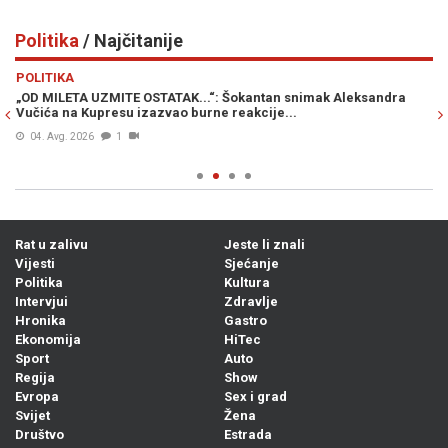
Politika
/ Najčitanije
Previous
N
POLITIKA
PO
la
„OD MILETA UZMITE OSTATAK...“: Šokantan snimak Aleksandra
BU
i
Vučića na Kupresu izazvao burne reakcije...
"O
04. Avg. 2026
1
Rat u zalivu
Jeste li znali
Vijesti
Sjećanje
Politika
Kultura
Intervjui
Zdravlje
Hronika
Gastro
Ekonomija
HiTec
Sport
Auto
Regija
Show
Evropa
Sex i grad
Svijet
Žena
Društvo
Estrada