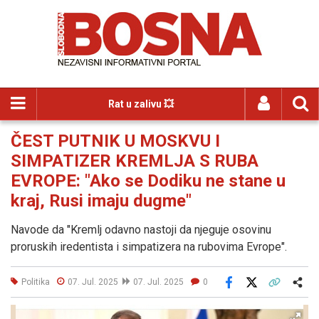
Rat u zalivu 💥
ČEST PUTNIK U MOSKVU I
SIMPATIZER KREMLJA S RUBA
EVROPE: "Ako se Dodiku ne stane u
kraj, Rusi imaju dugme"
Navode da "Kremlj odavno nastoji da njeguje osovinu
proruskih iredentista i simpatizera na rubovima Evrope".
Politika
07. Jul. 2025
07. Jul. 2025
0
Facebook
X
Kopiraj link
Više