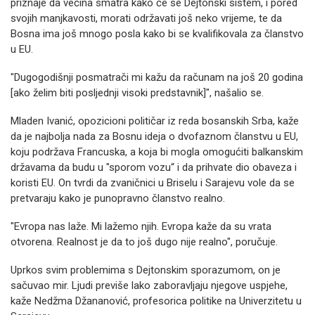
priznaje da većina smatra kako će se Dejtonski sistem, i pored
svojih manjkavosti, morati održavati još neko vrijeme, te da
Bosna ima još mnogo posla kako bi se kvalifikovala za članstvo
u EU.
"Dugogodišnji posmatrači mi kažu da računam na još 20 godina
[ako želim biti posljednji visoki predstavnik]", našalio se.
Mladen Ivanić, opozicioni političar iz reda bosanskih Srba, kaže
da je najbolja nada za Bosnu ideja o dvofaznom članstvu u EU,
koju podržava Francuska, a koja bi mogla omogućiti balkanskim
državama da budu u "sporom vozu“ i da prihvate dio obaveza i
koristi EU. On tvrdi da zvaničnici u Briselu i Sarajevu vole da se
pretvaraju kako je punopravno članstvo realno.
"Evropa nas laže. Mi lažemo njih. Evropa kaže da su vrata
otvorena. Realnost je da to još dugo nije realno", poručuje.
Uprkos svim problemima s Dejtonskim sporazumom, on je
sačuvao mir. Ljudi previše lako zaboravljaju njegove uspjehe,
kaže Nedžma Džananović, profesorica politike na Univerzitetu u