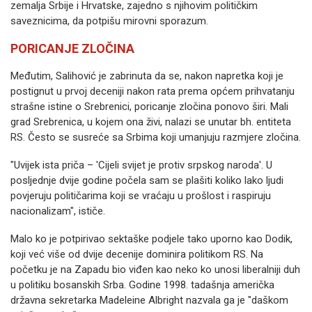
zemalja Srbije i Hrvatske, zajedno s njihovim političkim
saveznicima, da potpišu mirovni sporazum.
PORICANJE ZLOČINA
Međutim, Salihović je zabrinuta da se, nakon napretka koji je
postignut u prvoj deceniji nakon rata prema općem prihvatanju
strašne istine o Srebrenici, poricanje zločina ponovo širi. Mali
grad Srebrenica, u kojem ona živi, nalazi se unutar bh. entiteta
RS. Često se susreće sa Srbima koji umanjuju razmjere zločina.
"Uvijek ista priča – 'Cijeli svijet je protiv srpskog naroda'. U
posljednje dvije godine počela sam se plašiti koliko lako ljudi
povjeruju političarima koji se vraćaju u prošlost i raspiruju
nacionalizam", ističe.
Malo ko je potpirivao sektaške podjele tako uporno kao Dodik,
koji već više od dvije decenije dominira politikom RS. Na
početku je na Zapadu bio viđen kao neko ko unosi liberalniji duh
u politiku bosanskih Srba. Godine 1998. tadašnja američka
državna sekretarka Madeleine Albright nazvala ga je "daškom