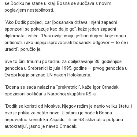
se Dodiku ne stane u kraj, Bosna se suočava s novim
poglavljem nestabilnosti.
"Ako Dodik pobijedi, car [bosanska država i njeni zapadni
sponzori] se pokazuje kao da je go", kaže jedan zapadni
diplomata i ističe: "Rusi ovdje imaju jeftino dugme koje mogu
pritisnuti, i ako uspiju isprovocirati bosanski odgovor — to će i
uraditi", poručio je.
Sve to čini tmurnu pozadinu za obilježavanje 30. godišnjice
genocida u Srebrenici iz jula 1995. godine — prvog genocida u
Evropi koji je priznao UN nakon Holokausta.
"Bosna se sada nalazi na "prekretnici", kaže Igor Crnadak,
opozicioni političar u Narodnoj skupštini RS-a.
"Dodik se koristi od Moskve. Njegov režim je nanio veliku štetu, i
ovo je prilika za nešto novo. U pitanju je hoće li Bosna
nepovratno krenuti ka Zapadu... ili će RS skliznuti u potpunu
autokratiju", jasno je naveo Crnadak.