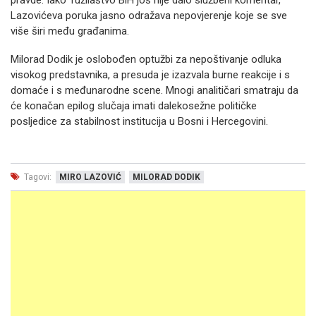
pravde. Iako Tužilaštvo BiH još nije dalo službeni komentar,
Lazovićeva poruka jasno odražava nepovjerenje koje se sve
više širi među građanima.
Milorad Dodik je oslobođen optužbi za nepoštivanje odluka
visokog predstavnika, a presuda je izazvala burne reakcije i s
domaće i s međunarodne scene. Mnogi analitičari smatraju da
će konačan epilog slučaja imati dalekosežne političke
posljedice za stabilnost institucija u Bosni i Hercegovini.
Tagovi:
MIRO LAZOVIĆ
MILORAD DODIK