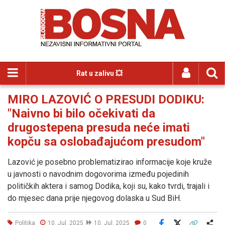
Rat u zalivu 💥
MIRO LAZOVIĆ O PRESUDI DODIKU:
"Naivno bi bilo očekivati da
drugostepena presuda neće imati
kopču sa oslobađajućom presudom"
Lazović je posebno problematizirao informacije koje kruže
u javnosti o navodnim dogovorima između pojedinih
političkih aktera i samog Dodika, koji su, kako tvrdi, trajali i
do mjesec dana prije njegovog dolaska u Sud BiH.
Politika
10. Jul. 2025
10. Jul. 2025
0