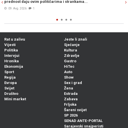
podilaženja Željke Cvijanović američkoj administraciji
Prije 7h
1
Rat u zalivu
Jeste li znali
Vijesti
Sjećanje
Politika
Kultura
Intervjui
Zdravlje
Hronika
Gastro
Ekonomija
HiTec
Sport
Auto
Regija
Show
Evropa
Sex i grad
Svijet
Žena
Društvo
Estrada
Mini market
Zabava
Frljoka
Šareni svijet
SP 2026
SENAD ANTE-PORTAL
Sarajevski snajperisti