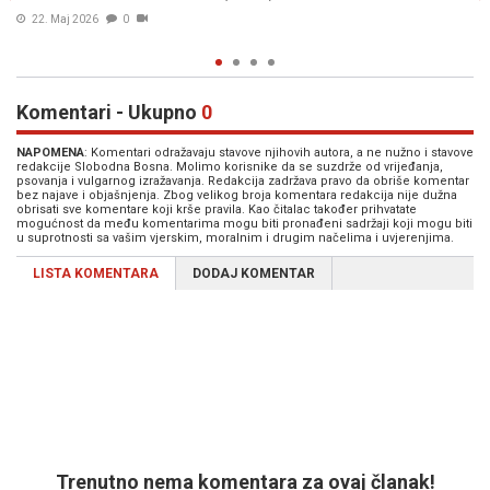
21. Maj 2026
0
Komentari - Ukupno
0
NAPOMENA
: Komentari odražavaju stavove njihovih autora, a ne nužno i stavove
redakcije Slobodna Bosna. Molimo korisnike da se suzdrže od vrijeđanja,
psovanja i vulgarnog izražavanja. Redakcija zadržava pravo da obriše komentar
bez najave i objašnjenja. Zbog velikog broja komentara redakcija nije dužna
obrisati sve komentare koji krše pravila. Kao čitalac također prihvatate
mogućnost da među komentarima mogu biti pronađeni sadržaji koji mogu biti
u suprotnosti sa vašim vjerskim, moralnim i drugim načelima i uvjerenjima.
LISTA KOMENTARA
DODAJ KOMENTAR
Trenutno nema komentara za ovaj članak!