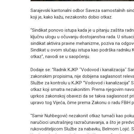
Sarajevski kantonalni odbor Saveza samostalnih sind
koji je, kako kažu, nezakonito dobio otkaz.
"Sindikat ponovo istupa kada je u pitanju zaštita radn
ključnu ulogu u očuvanju dostojanstva rada. U situaci
sindikat aktivira pravne mehanizme, poziva na odgovor
Sindikat u ovom slučaju istupa kao podrška radniku K
otkaz", navodi se u saopćenju.
Dodaje se: "Radnik KJKP ˝Vodovod i kanalizacija˝ Sar
zakonskim propisima, nije dobijena saglasnost releva
Službe za kontrolu u KJKP “Vodovod i kanalizacija” 
otkaz koji smatra nezakonitim. Prema njegovim navo
uprkos zakonskoj obavezi da se takva saglasnost priba
upravo tog Vijeća, čime prema Zakonu o radu FBiH pri
"Samir Nuhbegović nezakonit otkaz tumači kao pokuša
naručioci unutrašnjeg razračunavanja, a što je pre
rukovoditeljicom Službe za nabavku, Belmom Lojić. Sa