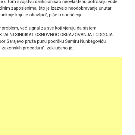
 je u tom svojstvu sankcionisao neovlaštenu potrošnju vode
jedinim zaposlenima, što je izazvalo neodobravanje unutar
unkcije koju je obavljao", piše u saopćenju.
problem, već signal za sve koji vjeruju da sistem
 „SAMOSTALNI SINDIKAT OSNOVNOG OBRAZOVANJA I ODGOJA
r Sarajevo pruža punu podršku Samiru Nuhbegoviću,
e zakonskih procedura", zaključeno je..