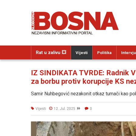
Rat u zalivu 💥
Vijesti
Politika
Intervju
IZ SINDIKATA TVRDE: Radnik ViK-
za borbu protiv korupcije KS n
Samir Nuhbegović nezakonit otkaz tumači kao po
Vijesti
12. Jul. 2025
0