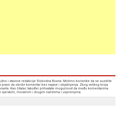
 nužno i stavove redakcije Slobodna Bosna. Molimo korisnike da se suzdrže
va pravo da obriše komentar bez najave i objašnjenja. Zbog velikog broja
 pravila. Kao čitalac također prihvatate mogućnost da među komentarima
im vjerskim, moralnim i drugim načelima i uvjerenjima.