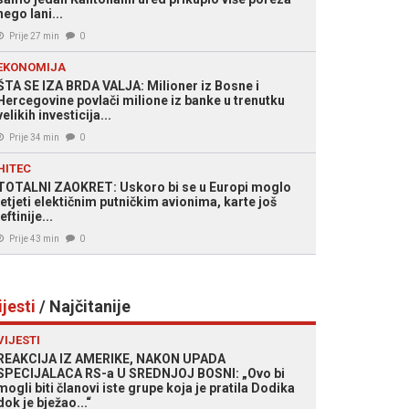
nego lani...
Prije 27 min
0
EKONOMIJA
ŠTA SE IZA BRDA VALJA: Milioner iz Bosne i
Hercegovine povlači milione iz banke u trenutku
velikih investicija...
Prije 34 min
0
HITEC
TOTALNI ZAOKRET: Uskoro bi se u Europi moglo
letjeti elektičnim putničkim avionima, karte još
jeftinije...
Prije 43 min
0
ijesti
/ Najčitanije
VIJESTI
REAKCIJA IZ AMERIKE, NAKON UPADA
SPECIJALACA RS-a U SREDNJOJ BOSNI: „Ovo bi
mogli biti članovi iste grupe koja je pratila Dodika
dok je bježao...“