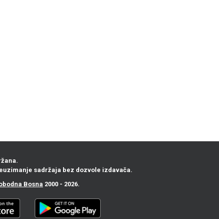
ržana.
euzimanje sadržaja bez dozvole izdavača.
obodna Bosna
2000 - 2026.