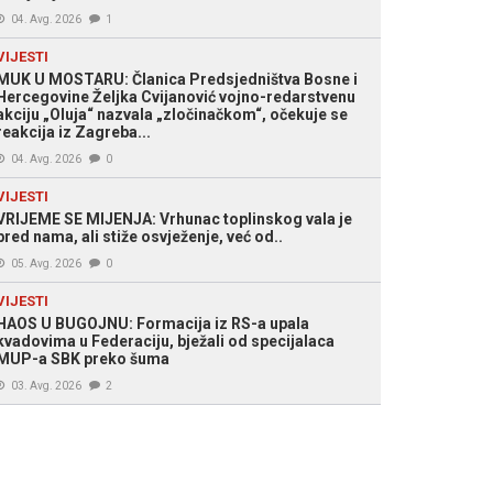
04. Avg. 2026
1
VIJESTI
MUK U MOSTARU: Članica Predsjedništva Bosne i
Hercegovine Željka Cvijanović vojno-redarstvenu
akciju „Oluja“ nazvala „zločinačkom“, očekuje se
reakcija iz Zagreba...
04. Avg. 2026
0
VIJESTI
VRIJEME SE MIJENJA: Vrhunac toplinskog vala je
pred nama, ali stiže osvježenje, već od..
05. Avg. 2026
0
VIJESTI
HAOS U BUGOJNU: Formacija iz RS-a upala
kvadovima u Federaciju, bježali od specijalaca
MUP-a SBK preko šuma
03. Avg. 2026
2