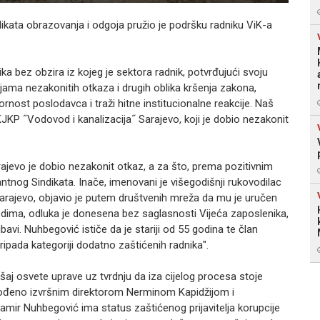
ikata obrazovanja i odgoja pružio je podršku radniku ViK-a
ika bez obzira iz kojeg je sektora radnik, potvrđujući svoju
jama nezakonitih otkaza i drugih oblika kršenja zakona,
nost poslodavca i traži hitne institucionalne reakcije. Naš
JKP ˝Vodovod i kanalizacija˝ Sarajevo, koji je dobio nezakonit
ajevo je dobio nezakonit otkaz, a za što, prema pozitivnim
ntnog Sindikata. Inače, imenovani je višegodišnji rukovodilac
Sarajevo, objavio je putem društvenih mreža da mu je uručen
dima, odluka je donesena bez saglasnosti Vijeća zaposlenika,
vi. Nuhbegović ističe da je stariji od 55 godina te član
pada kategoriji dodatno zaštićenih radnika".
j osvete uprave uz tvrdnju da iza cijelog procesa stoje
dvođeno izvršnim direktorom Nerminom Kapidžijom i
mir Nuhbegović ima status zaštićenog prijavitelja korupcije