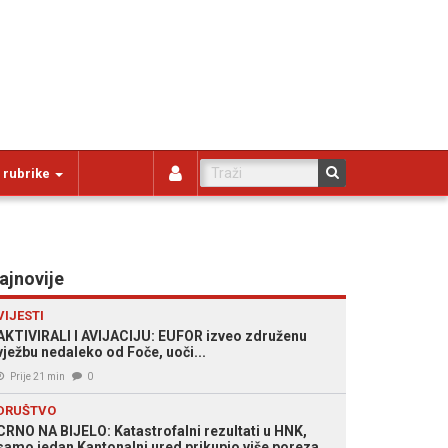
 rubrike
ajnovije
VIJESTI
AKTIVIRALI I AVIJACIJU: EUFOR izveo združenu
vježbu nedaleko od Foče, uoči...
Prije 21 min
0
DRUŠTVO
CRNO NA BIJELO: Katastrofalni rezultati u HNK,
samo jedan Kantonalni ured prikupio više poreza