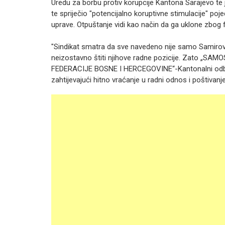
Uredu za borbu protiv korupcije Kantona Sarajevo te
te spriječio "potencijalno koruptivne stimulacije" po
uprave. Otpuštanje vidi kao način da ga uklone zbog f
"Sindikat smatra da sve navedeno nije samo Samirov 
neizostavno štiti njihove radne pozicije. Zato
FEDERACIJE BOSNE I HERCEGOVINE“-Kantonalni odbo
zahtijevajući hitno vraćanje u radni odnos i poštivanj