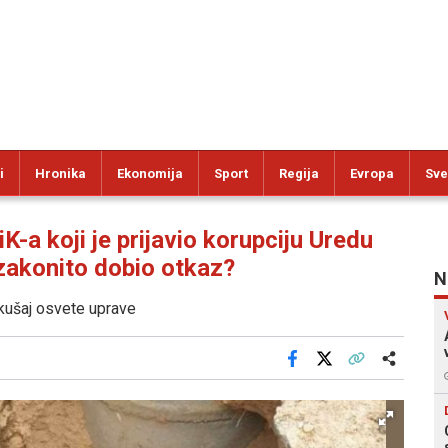
i
Hronika
Ekonomija
Sport
Regija
Evropa
Sve
a koji je prijavio korupciju Uredu
ezakonito dobio otkaz?
N
kušaj osvete uprave
Facebook
X
Kopiraj link
Više