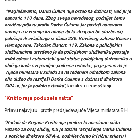
"Naglašavamo, Darko Ćulum nije ostao na dužnosti, već ju je
napustio 110 dana. Zbog svega navedenog, podnijet ćemo
krivičnu prijavu protiv Darka Ćuluma jer postoji osnovana
sumnja o izvršenju krivičnog djela zloupotrebe službenog
položaja ili ovlaštenja iz člana 220. Krivičnog zakona Bosne i
Hercegovine. Također, članom 119. Zakona o policijskim
službenicima utvrđeno je da policijskom službeniku prestaje
radni odnos i automatski gubi status policijskog dužnosnika u
slučaju kada svojevoljno podnese ostavku, pa je jasno da je
Vijeće ministara u skladu sa navedenom odredbom zakona
bilo dužno da razriješi Darka Ćuluma s dužnosti direktora
SIPA-e, jer je podnio ostavku"
, kazali su u saopštenju.
"Krišto nije poduzela ništa"
Prijavu najavljuju i protiv predsjedavajuće Vijeća ministara BiH.
"Budući da Borjana Krišto nije preduzela apsolutno ništa
vezano za ovaj slučaj, niti je tražila razrješenje Darka Ćuluma
s pozicije direktora SIPA-e, podnijet ćemo krivičnu prijavu i