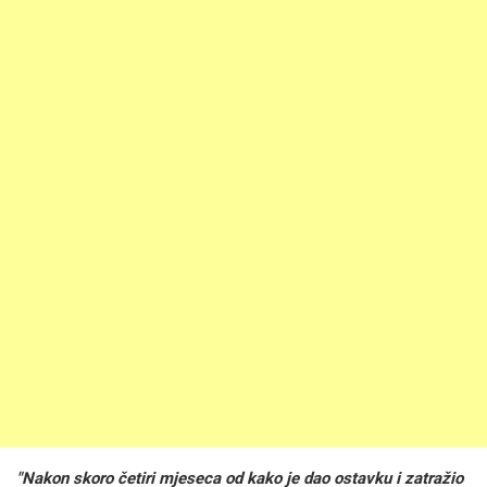
"Nakon skoro četiri mjeseca od kako je dao ostavku i zatražio