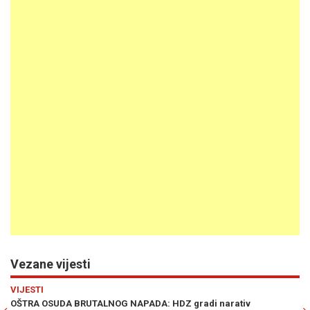
Vezane vijesti
Previous
N
VIJESTI
OŠTRA REAKCIJA IZ STRANKE NAPRIJED!: Nedopustivo je nije