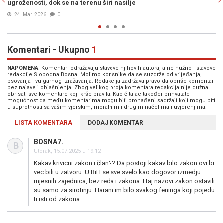
posmatranje četničkog orgijanja
13. Mar. 2026
2
Komentari - Ukupno
1
NAPOMENA
: Komentari odražavaju stavove njihovih autora, a ne nužno i stavove
redakcije Slobodna Bosna. Molimo korisnike da se suzdrže od vrijeđanja,
psovanja i vulgarnog izražavanja. Redakcija zadržava pravo da obriše komentar
bez najave i objašnjenja. Zbog velikog broja komentara redakcija nije dužna
obrisati sve komentare koji krše pravila. Kao čitalac također prihvatate
mogućnost da među komentarima mogu biti pronađeni sadržaji koji mogu biti
u suprotnosti sa vašim vjerskim, moralnim i drugim načelima i uvjerenjima.
LISTA KOMENTARA
DODAJ KOMENTAR
BOSNA7.
B
Utorak, 15.07.2025 u 19:12
Kakav krivicni zakon i član?? Da postoji kakav bilo zakon ovi bi
vec bili u zatvoru. U BiH se sve svelo kao dogovor izmedju
mjesnih zajednica, bez reda i zakona. I taj nazovi zakon ostavili
su samo za sirotinju. Haram im bilo svakog feninga koji pojedu
ti isti od zakona.