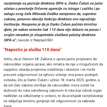
razrješenje sa pozicije direktora SIPA-e, Darko Ćulum se jučer
ušetao u prostorije Državne agencije za istrage i zaštitu i po
nalogu svog šefa Milorada Dodika namjerava da, suprotno
zakonu, ponovno obavlja funkciju direktora ove najvažnije
institucije. Nesporno je da je Darko Ćulum počinio krivično
djelo, jer nakon ostavke čak 110 dana nije dolazio na posao i
svojim neradom je zloupotrebio službeni položaj direktora
SIPA-e",
navode iz Naprijed BiH.
"Napustio je službu 110 dana"
Isitču, da je članom 68. Zakona o upravi jasno propisano da
rukovodilac organa uprave, ako smatra da nije u mogućnosti da
uspješno obavlja povjerena ovlaštenja i obaveze i ne može
preuzeti odgovornost za njihovo vršenje, ima pravo podnijeti
ostavku, što je Darko Ćulum i učinio 18. marta 2025. godine, a
da isti član zakona utvrđuje da rukovodilac mora ostati na
dužnosti do roka određenog zakonom ili roka koji odredi organ
nadležan za odlučivanje o ostavci, te da postupak razrješavanja
ne isključuje krivično gonjenje niti odgovornost za naknadu
štete.