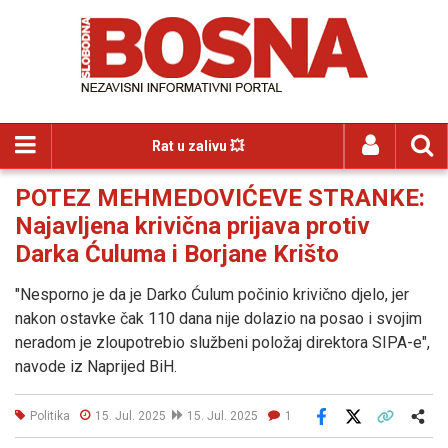
Rat u zalivu 💥
POTEZ MEHMEDOVIĆEVE STRANKE:
Najavljena krivična prijava protiv
Darka Ćuluma i Borjane Krišto
"Nesporno je da je Darko Ćulum počinio krivično djelo, jer
nakon ostavke čak 110 dana nije dolazio na posao i svojim
neradom je zloupotrebio službeni položaj direktora SIPA-e",
navode iz Naprijed BiH.
Politika
15. Jul. 2025
15. Jul. 2025
1
Facebook
X
Kopiraj link
Više