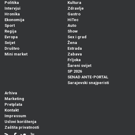
Politika
Kultura
Intervjui
Zdravlje
Hronika
Gastro
Ekonomija
HiTec
Sport
Auto
Regija
Show
Evropa
Sex i grad
Svijet
Žena
Društvo
Estrada
Mini market
Zabava
Frljoka
Šareni svijet
SP 2026
SENAD ANTE-PORTAL
Sarajevski snajperisti
Arhiva
Marketing
Pretplata
Kontakt
Impressum
Uslovi korištenja
Zaštita privatnosti