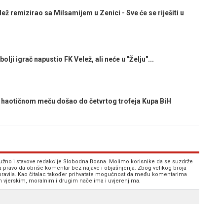
remizirao sa Milsamijem u Zenici - Sve će se riješiti u
 igrač napustio FK Velež, ali neće u "Želju"...
 haotičnom meču došao do četvrtog trofeja Kupa BiH
 nužno i stavove redakcije Slobodna Bosna. Molimo korisnike da se suzdrže
va pravo da obriše komentar bez najave i objašnjenja. Zbog velikog broja
 pravila. Kao čitalac također prihvatate mogućnost da među komentarima
im vjerskim, moralnim i drugim načelima i uvjerenjima.