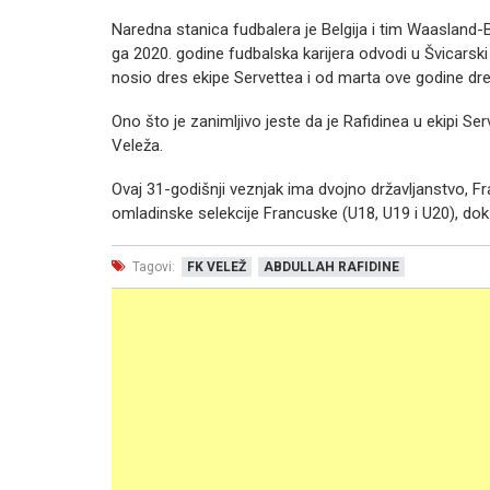
Naredna stanica fudbalera je Belgija i tim Waasland
ga 2020. godine fudbalska karijera odvodi u Švicarsk
nosio dres ekipe Servettea i od marta ove godine dr
Ono što je zanimljivo jeste da je Rafidinea u ekipi S
Veleža.
Ovaj 31-godišnji veznjak ima dvojno državljanstvo, F
omladinske selekcije Francuske (U18, U19 i U20), dok
Tagovi:
FK VELEŽ
ABDULLAH RAFIDINE