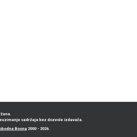
ržana.
euzimanje sadržaja bez dozvole izdavača.
obodna Bosna
2000 - 2026.