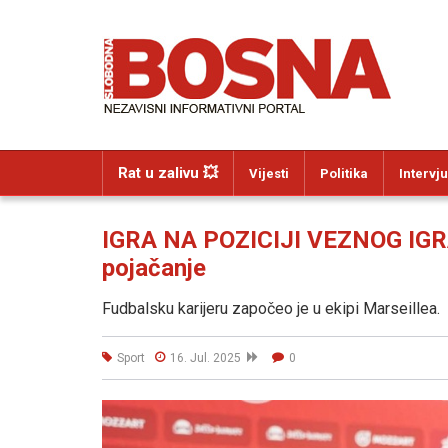
Rat u zalivu 💥
Vijesti
Politika
Intervju
IGRA NA POZICIJI VEZNOG IGRA
pojačanje
Fudbalsku karijeru započeo je u ekipi Marseillea.
Sport
16. Jul. 2025
0