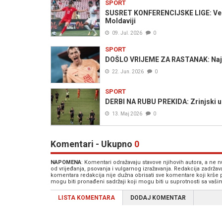
SPORT
SUSRET KONFERENCIJSKE LIGE: Velež 
Moldaviji
09. Jul. 2026
0
SPORT
DOŠLO VRIJEME ZA RASTANAK: Najbolji
22. Jun. 2026
0
SPORT
DERBI NA RUBU PREKIDA: Zrinjski u
13. Maj 2026
0
Komentari - Ukupno
0
NAPOMENA
: Komentari odražavaju stavove njihovih autora, a ne
od vrijeđanja, psovanja i vulgarnog izražavanja. Redakcija zadrža
komentara redakcija nije dužna obrisati sve komentare koji krše
mogu biti pronađeni sadržaji koji mogu biti u suprotnosti sa vaš
LISTA KOMENTARA
DODAJ KOMENTAR