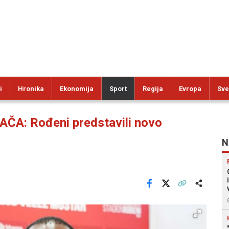
i
Hronika
Ekonomija
Sport
Regija
Evropa
Sve
ČA: Rođeni predstavili novo
N
Facebook
X
Kopiraj link
Više