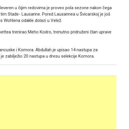
-Beveren u čijim redovima je proveo pola sezone nakon čega
i tim Stade- Lausanne. Pored Lausannea u Švicarskoj je još
es Wohlena odakle dolazi u Velež.
ervettea trenirao Meho Kodro, trenutno pridruženi član uprave
rancuske i Komora. Abdullah je upisao 14 nastupa za
 je zabilježio 20 nastupa u dresu selekcije Komora.