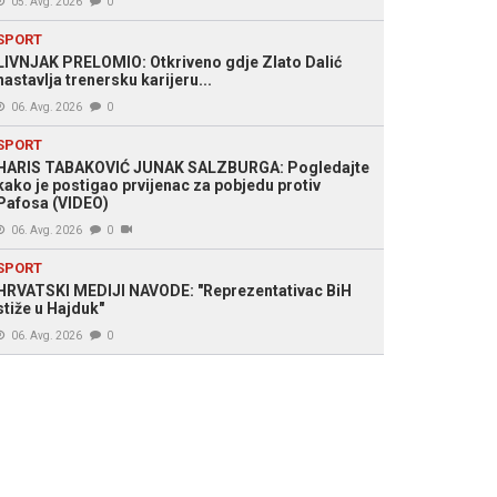
05. Avg. 2026
0
SPORT
LIVNJAK PRELOMIO: Otkriveno gdje Zlato Dalić
nastavlja trenersku karijeru...
06. Avg. 2026
0
SPORT
HARIS TABAKOVIĆ JUNAK SALZBURGA: Pogledajte
kako je postigao prvijenac za pobjedu protiv
Pafosa (VIDEO)
06. Avg. 2026
0
SPORT
HRVATSKI MEDIJI NAVODE: "Reprezentativac BiH
stiže u Hajduk"
06. Avg. 2026
0