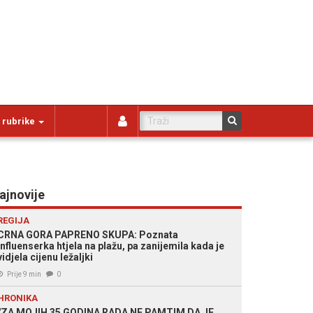
 rubrike
ajnovije
REGIJA
CRNA GORA PAPRENO SKUPA: Poznata
influenserka htjela na plažu, pa zanijemila kada je
vidjela cijenu ležaljki
Prije 9 min
0
HRONIKA
"ZA MOJIH 35 GODINA RADA NE PAMTIM DA JE