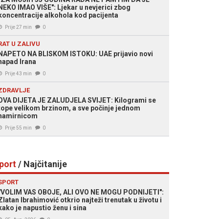
NEKO IMAO VIŠE": Ljekar u nevjerici zbog
koncentracije alkohola kod pacijenta
Prije 27 min
0
RAT U ZALIVU
NAPETO NA BLISKOM ISTOKU: UAE prijavio novi
napad Irana
Prije 43 min
0
ZDRAVLJE
OVA DIJETA JE ZALUDJELA SVIJET: Kilogrami se
tope velikom brzinom, a sve počinje jednom
namirnicom
Prije 55 min
0
port
/ Najčitanije
SPORT
"VOLIM VAS OBOJE, ALI OVO NE MOGU PODNIJETI":
Zlatan Ibrahimović otkrio najteži trenutak u životu i
kako je napustio ženu i sina