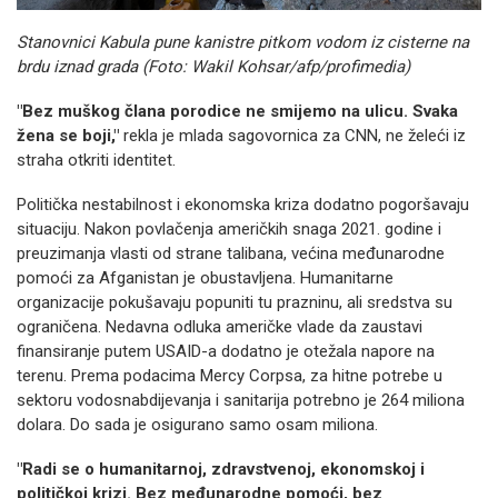
Stanovnici Kabula pune kanistre pitkom vodom iz cisterne na
brdu iznad grada (Foto: Wakil Kohsar/afp/profimedia)
"Bez muškog člana porodice ne smijemo na ulicu. Svaka
žena se boji,"
rekla je mlada sagovornica za CNN, ne želeći iz
straha otkriti identitet.
Politička nestabilnost i ekonomska kriza dodatno pogoršavaju
situaciju. Nakon povlačenja američkih snaga 2021. godine i
preuzimanja vlasti od strane talibana, većina međunarodne
pomoći za Afganistan je obustavljena. Humanitarne
organizacije pokušavaju popuniti tu prazninu, ali sredstva su
ograničena. Nedavna odluka američke vlade da zaustavi
finansiranje putem USAID-a dodatno je otežala napore na
terenu. Prema podacima Mercy Corpsa, za hitne potrebe u
sektoru vodosnabdijevanja i sanitarija potrebno je 264 miliona
dolara. Do sada je osigurano samo osam miliona.
"Radi se o humanitarnoj, zdravstvenoj, ekonomskoj i
političkoj krizi. Bez međunarodne pomoći, bez