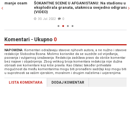
ŠOKANTNE SCENE U AFGANISTANU: Na stadionu u Kabulu
DR
eksplodirala granata, utakmica svejedno odigrana do kraja
pu
(VIDEO)
30. Jul. 2022
0
Komentari - Ukupno
0
NAPOMENA
: Komentari odražavaju stavove njihovih autora, a ne nužno i stavove
redakcije Slobodna Bosna. Molimo korisnike da se suzdrže od vrijeđanja,
psovanja i vulgarnog izražavanja. Redakcija zadržava pravo da obriše komentar
bez najave i objašnjenja. Zbog velikog broja komentara redakcija nije dužna
obrisati sve komentare koji krše pravila. Kao čitalac također prihvatate
mogućnost da među komentarima mogu biti pronađeni sadržaji koji mogu biti
u suprotnosti sa vašim vjerskim, moralnim i drugim načelima i uvjerenjima.
LISTA KOMENTARA
DODAJ KOMENTAR