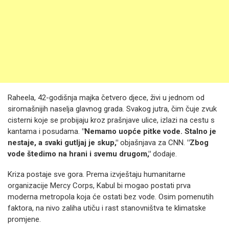
Raheela, 42-godišnja majka četvero djece, živi u jednom od
siromašnijih naselja glavnog grada. Svakog jutra, čim čuje zvuk
cisterni koje se probijaju kroz prašnjave ulice, izlazi na cestu s
kantama i posudama.
"Nemamo uopće pitke vode. Stalno je
nestaje, a svaki gutljaj je skup,"
objašnjava za CNN.
"Zbog
vode štedimo na hrani i svemu drugom,"
dodaje.
Kriza postaje sve gora. Prema izvještaju humanitarne
organizacije Mercy Corps, Kabul bi mogao postati prva
moderna metropola koja će ostati bez vode. Osim pomenutih
faktora, na nivo zaliha utiču i rast stanovništva te klimatske
promjene.