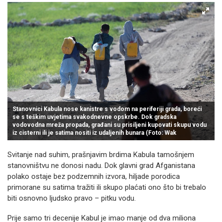
Stanovnici Kabula nose kanistre s vodom na periferiji grada, boreći
se s teškim uvjetima svakodnevne opskrbe. Dok gradska
vodovodna mreža propada, građani su prisiljeni kupovati skupu vodu
iz cisterni ili je satima nositi iz udaljenih bunara (Foto: Wak
Svitanje nad suhim, prašnjavim brdima Kabula tamošnjem
stanovništvu ne donosi nadu. Dok glavni grad Afganistana
polako ostaje bez podzemnih izvora, hiljade porodica
primorane su satima tražiti ili skupo plaćati ono što bi trebalo
biti osnovno ljudsko pravo – pitku vodu.
Prije samo tri decenije Kabul je imao manje od dva miliona