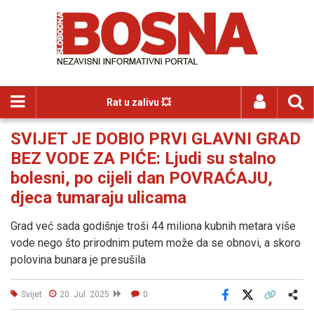
Rat u zalivu 💥
SVIJET JE DOBIO PRVI GLAVNI GRAD
BEZ VODE ZA PIĆE: Ljudi su stalno
bolesni, po cijeli dan POVRAĆAJU,
djeca tumaraju ulicama
Grad već sada godišnje troši 44 miliona kubnih metara više
vode nego što prirodnim putem može da se obnovi, a skoro
polovina bunara je presušila
Svijet
20. Jul. 2025
0
Facebook
X
Kopiraj link
Više