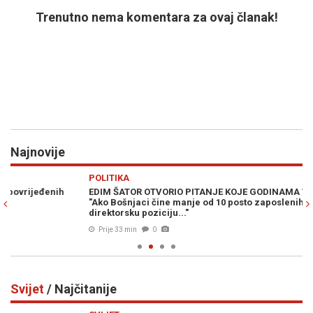
Trenutno nema komentara za ovaj članak!
Najnovije
Previous
N
POLITIKA
H
EDIM ŠATOR OTVORIO PITANJE KOJE GODINAMA TIŠTI STOLAC:
KO
"Ako Bošnjaci čine manje od 10 posto zaposlenih, nemaju nijednu
du
direktorsku poziciju..."
Prije 33 min
0
Svijet
/ Najčitanije
Previous
N