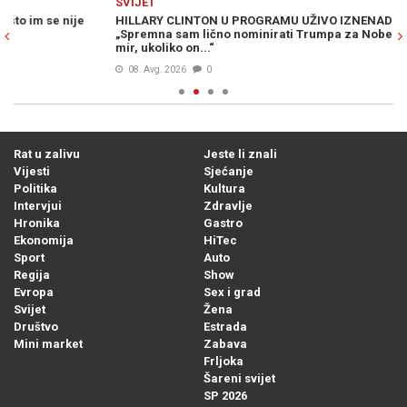
SVIJET
SV
HILLARY CLINTON U PROGRAMU UŽIVO IZNENADILA JAVNOST:
ER
„Spremna sam lično nominirati Trumpa za Nobelovu nagradu za
im
mir, ukoliko on...“
08. Avg. 2026
0
Rat u zalivu
Jeste li znali
Vijesti
Sjećanje
Politika
Kultura
Intervjui
Zdravlje
Hronika
Gastro
Ekonomija
HiTec
Sport
Auto
Regija
Show
Evropa
Sex i grad
Svijet
Žena
Društvo
Estrada
Mini market
Zabava
Frljoka
Šareni svijet
SP 2026