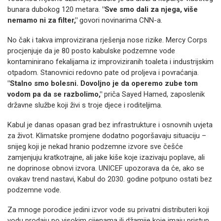
bunara dubokog 120 metara.
"Sve smo dali za njega, više
nemamo ni za filter,"
govori novinarima CNN-a.
No čak i takva improvizirana rješenja nose rizike. Mercy Corps
procjenjuje da je 80 posto kabulske podzemne vode
kontaminirano fekalijama iz improviziranih toaleta i industrijskim
otpadom. Stanovnici redovno pate od proljeva i povraćanja.
"Stalno smo bolesni. Dovoljno je da operemo zube tom
vodom pa da se razbolimo,"
priča Sayed Hamed, zaposlenik
državne službe koji živi s troje djece i roditeljima.
Kabul je danas opasan grad bez infrastrukture i osnovnih uvjeta
za život. Klimatske promjene dodatno pogoršavaju situaciju –
snijeg koji je nekad hranio podzemne izvore sve češće
zamjenjuju kratkotrajne, ali jake kiše koje izazivaju poplave, ali
ne doprinose obnovi izvora. UNICEF upozorava da će, ako se
ovakav trend nastavi, Kabul do 2030. godine potpuno ostati bez
podzemne vode.
Za mnoge porodice jedini izvor vode su privatni distributeri koji
vodu prodaju po visokim cijenama ili džamije koje imaju pristup