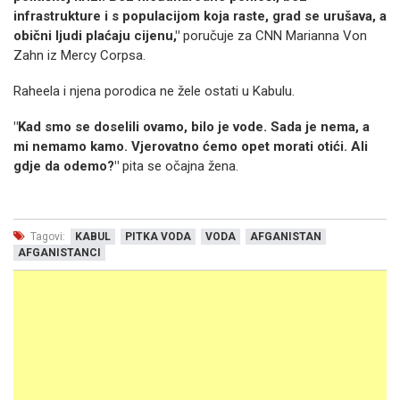
infrastrukture i s populacijom koja raste, grad se urušava, a
obični ljudi plaćaju cijenu,"
poručuje za CNN Marianna Von
Zahn iz Mercy Corpsa.
Raheela i njena porodica ne žele ostati u Kabulu.
"Kad smo se doselili ovamo, bilo je vode. Sada je nema, a
mi nemamo kamo. Vjerovatno ćemo opet morati otići. Ali
gdje da odemo?"
pita se očajna žena.
Tagovi:
KABUL
PITKA VODA
VODA
AFGANISTAN
AFGANISTANCI