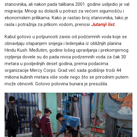
stanovnika, ali nakon pada talibana 2001. godine uslijedio je val
migracija. Mnogi su dolazili u potrazi za većom sigurnošću i
ekonomskim prilikama. Kako je rastao broj stanovnika, tako je
rasla i potražnja za pitkom vodom, prenosi
Jutarnji list.
Kabul gotovo u potpunosti zavisi od podzemnih voda koje se
obnavljaju otapanjem snijega i ledenjaka iz obližnjih planina
Hindu Kush. Međutim, godine lošeg upravljanja i prekomjernog
crpljenja dovele su do pada nivoa podzemnih voda za čak 30
metara u posljednjih deset godina, prema podacima
organizacije Mercy Corps. Grad već sada godišnje troši 44
miliona kubnih metara više vode nego što se prirodnim putem
može obnoviti. Gotovo polovina bunara je presušila.