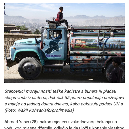
Stanovnici moraju nositi teške kanistre s bunara ili plaćati
skupu vodu iz cisterni, dok čak 85 posro populacije preživljava
s manje od jednog dolara dnevno, kako pokazuju podaci UN-a
(Foto: Wakil Kohsar/afp/profimedia)
Ahmad Yasin (28), nakon mjeseci svakodnevnog čekanja na
vodu kod mjesne džamije, odlučio je da uloži u kopanje vlastitog