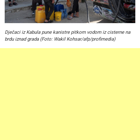
Dječaci iz Kabula pune kanistre pitkom vodom iz cisterne na
brdu iznad grada (Foto: Wakil Kohsar/afp/profimedia)