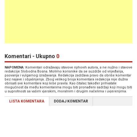
Komentari - Ukupno
0
NAPOMENA
: Komentari odražavaju stavove njihovih autora, a ne nužno i stavove
redakcije Slobodna Bosna. Molimo korisnike da se suzdrže od vrijeđanja,
psovanja i vulgarnog izražavanja. Redakcija zadržava pravo da obriše komentar
bez najave i objašnjenja. Zbog velikog broja komentara redakcija nije dužna
obrisati sve komentare koji krše pravila. Kao čitalac također prihvatate
mogućnost da među komentarima mogu biti pronađeni sadržaji koji mogu biti
u suprotnosti sa vašim vjerskim, moralnim i drugim načelima i uvjerenjima.
LISTA KOMENTARA
DODAJ KOMENTAR