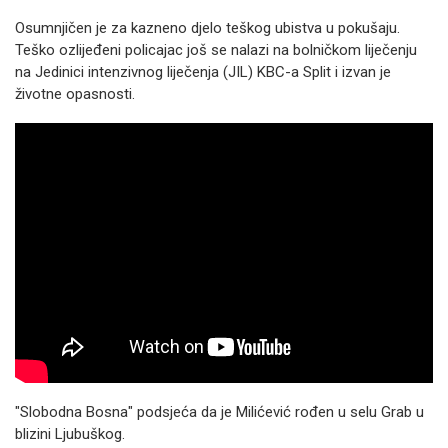
Osumnjičen je za kazneno djelo teškog ubistva u pokušaju.
Teško ozlijeđeni policajac još se nalazi na bolničkom liječenju
na Jedinici intenzivnog liječenja (JIL) KBC-a Split i izvan je
životne opasnosti.
"Slobodna Bosna" podsjeća da je Milićević rođen u selu Grab u
blizini Ljubuškog.