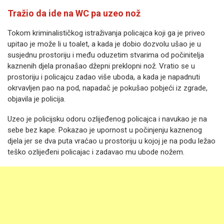
Tražio da ide na WC pa uzeo nož
Tokom kriminalističkog istraživanja policajca koji ga je priveo
upitao je može li u toalet, a kada je dobio dozvolu ušao je u
susjednu prostoriju i među oduzetim stvarima od počinitelja
kaznenih djela pronašao džepni preklopni nož. Vratio se u
prostoriju i policajcu zadao više uboda, a kada je napadnuti
okrvavljen pao na pod, napadač je pokušao pobjeći iz zgrade,
objavila je policija.
Uzeo je policijsku odoru ozlijeđenog policajca i navukao je na
sebe bez kape. Pokazao je upornost u počinjenju kaznenog
djela jer se dva puta vraćao u prostoriju u kojoj je na podu ležao
teško ozlijeđeni policajac i zadavao mu ubode nožem.