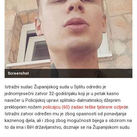
Screenshot
Istražni sudac Županijskog suda u Splitu odredio je
jednomjesečni zatvor 32-godišnjaku koji je u petak kasno
navečer u Policijskoj upravi splitsko-dalmatinskoj džepnim
preklopnim nožem
policajcu (60) zadao teške tjelesne ozljed
e.
Istražni zatvor određen mu je zbog opasnosti od ponavljanja
kaznenog djela, ali i zbog zbog mogućnosti bijega s obzirom na
to da ima i BiH državljanstvo, doznaje se na Županijskom sudu.