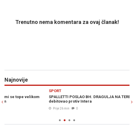
Trenutno nema komentara za ovaj članak!
Najnovije
Previous
N
SPORT
VI
SPALLETTI POSLAO BH. DRAGULJA NA TEREN: Alajbegović
PR
debitovao protiv Intera
Pu
B
Prije 26 min
0