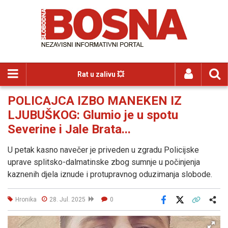
Rat u zalivu 💥
POLICAJCA IZBO MANEKEN IZ
LJUBUŠKOG: Glumio je u spotu
Severine i Jale Brata...
U petak kasno navečer je priveden u zgradu Policijske
uprave splitsko-dalmatinske zbog sumnje u počinjenja
kaznenih djela iznude i protupravnog oduzimanja slobode.
Hronika
28. Jul. 2025
0
Facebook
X
Kopiraj link
Više