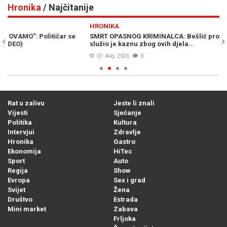
Hronika
/ Najčitanije
Previous
N
HRONIKA
H
SMRT OPASNOG KRIMINALCA: Bešlić pronađen mrtav u zatvoru,
PO
služio je kaznu zbog ovih djela...
kn
07. Avg. 2026
0
Rat u zalivu
Jeste li znali
Vijesti
Sjećanje
Politika
Kultura
Intervjui
Zdravlje
Hronika
Gastro
Ekonomija
HiTec
Sport
Auto
Regija
Show
Evropa
Sex i grad
Svijet
Žena
Društvo
Estrada
Mini market
Zabava
Frljoka