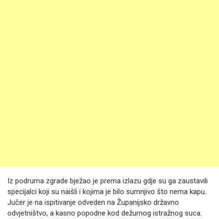
Iz podruma zgrade bježao je prema izlazu gdje su ga zaustavili
specijalci koji su naišli i kojima je bilo sumnjivo što nema kapu.
Jučer je na ispitivanje odveden na Županijsko državno
odvjetništvo, a kasno popodne kod dežurnog istražnog suca.