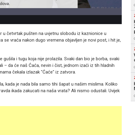
r u četvrtak pušten na uvjetnu slobodu iz kaznionice u
a se vraća nakon dugo vremena objavljen je novi post, i hit je,
ušila i tugu koja nije prolazila. Svaki dan bio je borba, svaki
 – da će naš Ćaća, nevin i čist, jednom izaći iz tih hladnih
dinama čekala izlazak "Ćaće" iz zatvora.
tla, kada je nada bila samo tihi šapat u našim mislima. Koliko
i pravda ikada zakucati na naša vrata? Ali nismo odustali. Uvijek