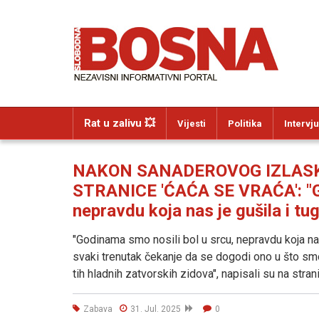
Rat u zalivu 💥
Vijesti
Politika
Intervju
NAKON SANADEROVOG IZLASKA
STRANICE 'ĆAĆA SE VRAĆA': "Go
nepravdu koja nas je gušila i tug
"Godinama smo nosili bol u srcu, nepravdu koja nas j
svaki trenutak čekanje da se dogodi ono u što smo 
tih hladnih zatvorskih zidova", napisali su na stra
Zabava
31. Jul. 2025
0