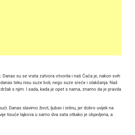
k. Danas su se vrata zatvora otvorila i naš Ćaća je, nakon svih
 danas teku nisu suze boli, nego suze sreće i olakšanja. Naš
držali s njim. I sada, kada je opet s nama, znamo da je pravda
ći. Danas slavimo život, ljubav i istinu, jer dobro uvijek na
 dvije tisuće lajkova u samo dva sata otkako je objavljena, a