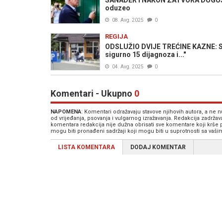
SANADER I NAKON ZATVORA DUGUJE 
oduzeo
08. Avg. 2025
0
REGIJA
ODSLUŽIO DVIJE TREĆINE KAZNE: Sutk
sigurno 15 dijagnoza i..."
04. Avg. 2025
0
Komentari - Ukupno
0
NAPOMENA
: Komentari odražavaju stavove njihovih autora, a ne
od vrijeđanja, psovanja i vulgarnog izražavanja. Redakcija zadrža
komentara redakcija nije dužna obrisati sve komentare koji krše
mogu biti pronađeni sadržaji koji mogu biti u suprotnosti sa vaš
LISTA KOMENTARA
DODAJ KOMENTAR