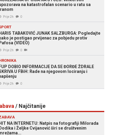
upozorava na katastrofalan scenario u ratu sa
Iranom
Prije 2h
0
SPORT
HARIS TABAKOVIĆ JUNAK SALZBURGA: Pogledajte
kako je postigao prvijenac za pobjedu protiv
Pafosa (VIDEO)
Prije 2h
0
HRONIKA
FUP DOBIO INFORMACIJE DA SE ĐORĐE ŽDRALE
SKRIVA U FBiH: Rade na njegovom lociranju i
hapšenju
Prije 2h
0
abava
/ Najčitanije
ZABAVA
HIT NA INTERNETU: Natpis na fotografiji Milorada
Dodika i Željke Cvijanović širi se društvenim
mrežama...