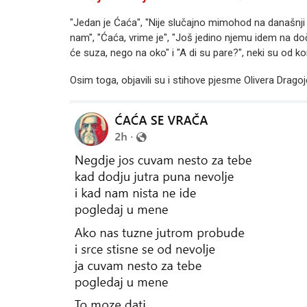
"Jedan je Ćaća", "Nije slučajno mimohod na današnji 
nam", "Ćaća, vrime je", "Još jedino njemu idem na do
će suza, nego na oko" i "A di su pare?", neki su od k
Osim toga, objavili su i stihove pjesme Olivera Drago