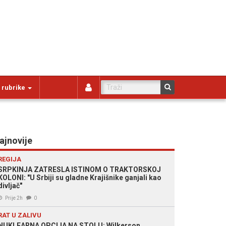
 rubrike
ajnovije
REGIJA
SRPKINJA ZATRESLA ISTINOM O TRAKTORSKOJ
KOLONI: "U Srbiji su gladne Krajišnike ganjali kao
divljač"
Prije 2h
0
RAT U ZALIVU
NUKLEARNA OPCIJA NA STOLU: Wilkerson