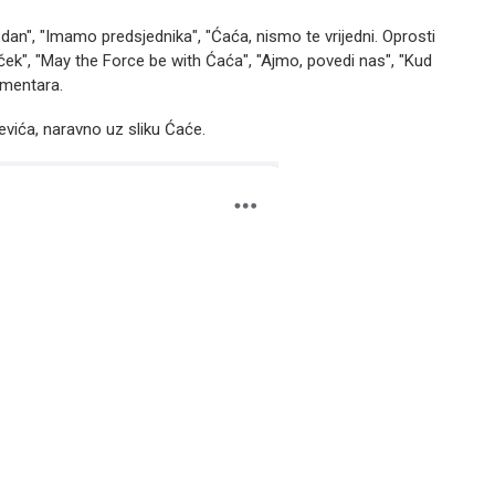
dan", "Imamo predsjednika", "Ćaća, nismo te vrijedni. Oprosti
ček", "May the Force be with Ćaća", "Ajmo, povedi nas", "Kud
omentara.
jevića, naravno uz sliku Ćaće.