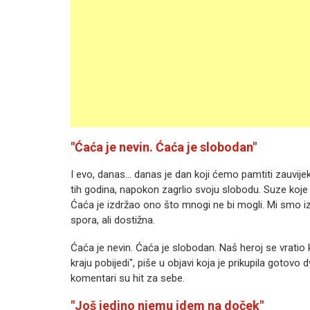
"Ćaća je nevin. Ćaća je slobodan"
I evo, danas... danas je dan koji ćemo pamtiti zauvije
tih godina, napokon zagrlio svoju slobodu. Suze koje
Ćaća je izdržao ono što mnogi ne bi mogli. Mi smo iz
spora, ali dostižna.
Ćaća je nevin. Ćaća je slobodan. Naš heroj se vratio ku
kraju pobijedi", piše u objavi koja je prikupila gotovo
komentari su hit za sebe.
"Još jedino njemu idem na doček"