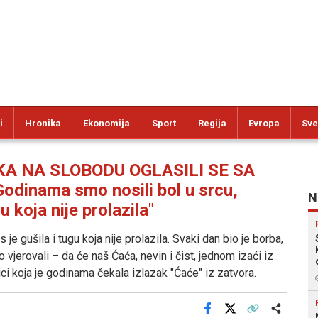
i
Hronika
Ekonomija
Sport
Regija
Evropa
Sve
 NA SLOBODU OGLASILI SE SA
dinama smo nosili bol u srcu,
N
u koja nije prolazila"
e gušila i tugu koja nije prolazila. Svaki dan bio je borba,
vjerovali – da će naš Ćaća, nevin i čist, jednom izaći iz
nici koja je godinama čekala izlazak "Ćaće" iz zatvora.