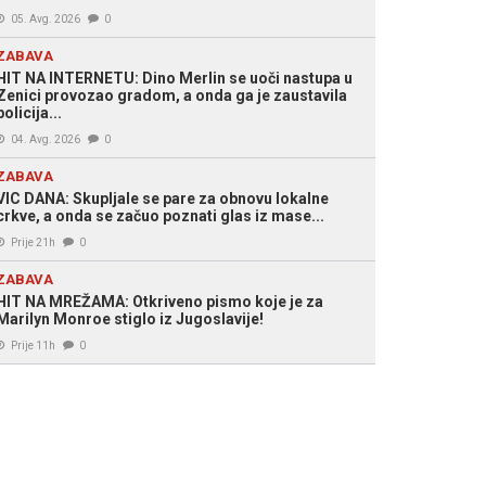
05. Avg. 2026
0
ZABAVA
HIT NA INTERNETU: Dino Merlin se uoči nastupa u
Zenici provozao gradom, a onda ga je zaustavila
policija...
04. Avg. 2026
0
ZABAVA
VIC DANA: Skupljale se pare za obnovu lokalne
crkve, a onda se začuo poznati glas iz mase...
Prije 21h
0
ZABAVA
HIT NA MREŽAMA: Otkriveno pismo koje je za
Marilyn Monroe stiglo iz Jugoslavije!
Prije 11h
0