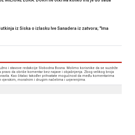
MILIONE EURA: DORH ne otkriva koliko mu je do sada
inja iz Siska o izlasku Ive Sanadera iz zatvora; "Ima
 nužno i stavove redakcije Slobodna Bosna. Molimo korisnike da se suzdrže
va pravo da obriše komentar bez najave i objašnjenja. Zbog velikog broja
 pravila. Kao čitalac također prihvatate mogućnost da među komentarima
im vjerskim, moralnim i drugim načelima i uvjerenjima.