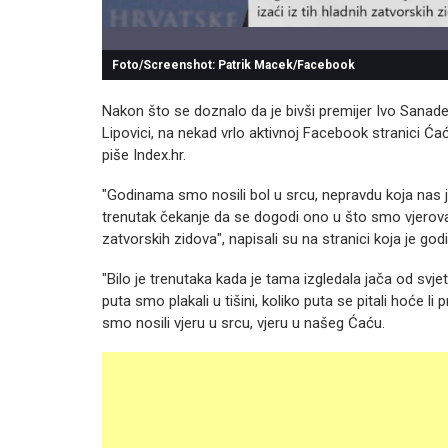
Foto/Screenshot: Patrik Macek/Facebook
Nakon što se doznalo da je bivši premijer Ivo Sanade
Lipovici, na nekad vrlo aktivnoj Facebook stranici Ćać
piše Index.hr.
"Godinama smo nosili bol u srcu, nepravdu koja nas je g
trenutak čekanje da se dogodi ono u što smo vjerovali
zatvorskih zidova", napisali su na stranici koja je go
"Bilo je trenutaka kada je tama izgledala jača od svje
puta smo plakali u tišini, koliko puta se pitali hoće l
smo nosili vjeru u srcu, vjeru u našeg Ćaću.