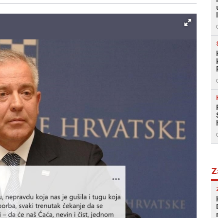
Facebook
X
Kopiraj link
Više
Z