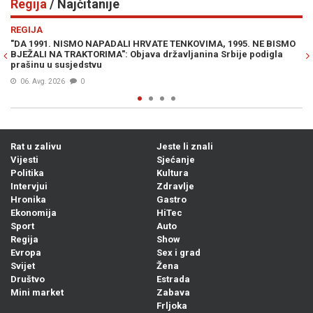
Regija
/ Najčitanije
Previous
N
REGIJA
TE TENKOVIMA, 1995. NE BISMO
SRBI DIVLJAJU NA LJETOVANJU: "Ne 
državljanina Srbije podigla
seljačenje! Dno, dna"
Prije 23h
0
Rat u zalivu
Jeste li znali
Vijesti
Sjećanje
Politika
Kultura
Intervjui
Zdravlje
Hronika
Gastro
Ekonomija
HiTec
Sport
Auto
Regija
Show
Evropa
Sex i grad
Svijet
Žena
Društvo
Estrada
Mini market
Zabava
Frljoka