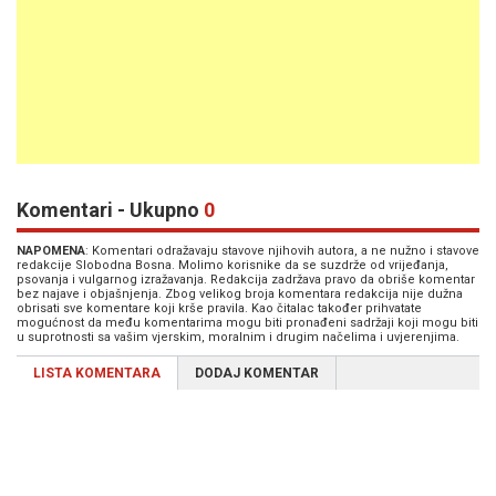
Komentari - Ukupno
0
NAPOMENA
: Komentari odražavaju stavove njihovih autora, a ne nužno i stavove
redakcije Slobodna Bosna. Molimo korisnike da se suzdrže od vrijeđanja,
psovanja i vulgarnog izražavanja. Redakcija zadržava pravo da obriše komentar
bez najave i objašnjenja. Zbog velikog broja komentara redakcija nije dužna
obrisati sve komentare koji krše pravila. Kao čitalac također prihvatate
mogućnost da među komentarima mogu biti pronađeni sadržaji koji mogu biti
u suprotnosti sa vašim vjerskim, moralnim i drugim načelima i uvjerenjima.
LISTA KOMENTARA
DODAJ KOMENTAR