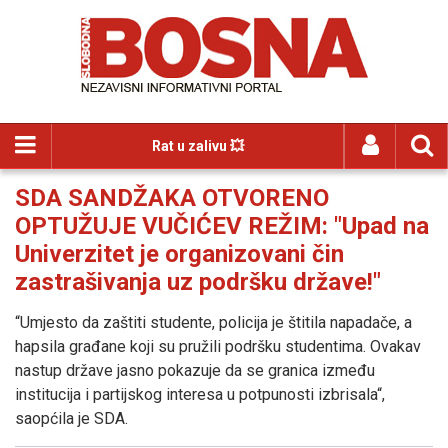
Rat u zalivu 💥
SDA SANDŽAKA OTVORENO
OPTUŽUJE VUČIĆEV REŽIM: "Upad na
Univerzitet je organizovani čin
zastrašivanja uz podršku države!"
“Umjesto da zaštiti studente, policija je štitila napadače, a
hapsila građane koji su pružili podršku studentima. Ovakav
nastup države jasno pokazuje da se granica između
institucija i partijskog interesa u potpunosti izbrisala“,
saopćila je SDA.