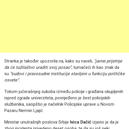
Stranka je također upozorila na, kako su naveli,
"javne prijetnje
da će tužilaštvo uraditi svoj posao“
, tumačeći ih kao znak da
su
“sudovi i pravosudne institucije stavljeni u funkciju političke
osvete“.
Tokom jučerašnjeg sukoba između policije i građana okupljenih
ispred zgrade univerziteta, povrijeđeno je šest policijskih
službenika, saopštio je načelnik Policijske uprave u Novom
Pazaru Nermin Ljajić.
Ministar unutrašnjih poslova Srbije
Ivica Dačić
izjavio je da je
zbog incidenta privedeno deset osoba, te da su još neki