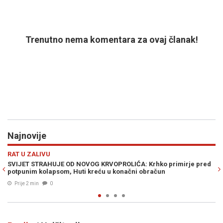
Trenutno nema komentara za ovaj članak!
Najnovije
Previous
N
SVIJET
OLIĆA: Krhko primirje pred
ZASTRAŠUJUĆI TAJNI DOSJE: Lionel Mes
onačni obračun
terorista na Svjetskom prvenstvu
Prije 39 min
0