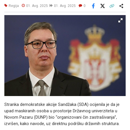
Regija
01. Avg. 2025
01. Avg. 2025
0
Facebook
X
Kopiraj link
Više
Stranka demokratske akcije Sandžaka (SDA) ocijenila je da je
upad maskiranih osoba u prostorije Državnog univerziteta u
Novom Pazaru (DUNP) bio “organizovani čin zastrašivanja”,
izvršen, kako navode, uz direktnu podršku državnih struktura.