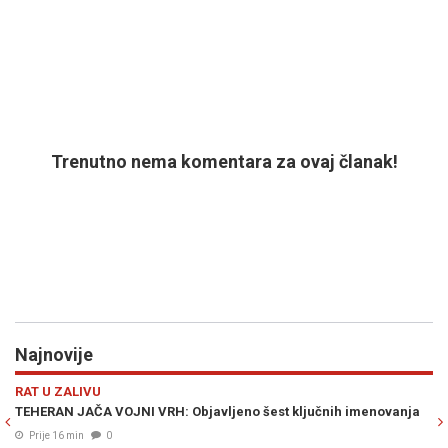
Trenutno nema komentara za ovaj članak!
Najnovije
Previous
N
ESTRADA
NI VRH: Objavljeno šest ključnih imenovanja
SUPRUGA ZDRAVKA ČOL
RAZLOG JE POTRESAN: 