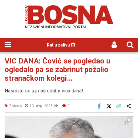
Rat u zalivu 💥
VIC DANA: Čović se pogledao u
ogledalo pa se zabrinut požalio
stranačkom kolegi…
Nasmijte se uz naš odabir vica dana!
Zabava
13. Avg. 2025
0
Facebook
X
Kopiraj link
Više