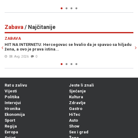
Prije 22 min
0
Zabava
/ Najčitanije
Previous
N
ZABAVA
 Hercegovac se hvalio da je spavao sa hiljadu
VIC DANA: Mujo ugledao
a istina...
onda je uslijedilo neobi
09. Avg. 2026
0
Rat u zalivu
Jeste li znali
Vijesti
Sjećanje
Politika
Kultura
Intervjui
Zdravlje
Hronika
Gastro
Ekonomija
HiTec
Sport
Auto
Regija
Show
Evropa
Sex i grad
Svijet
Žena