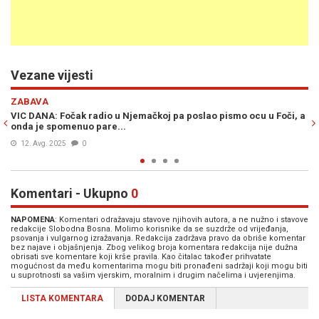
Vezane vijesti
Previous
N
ZABAVA
o u Njemačkoj pa poslao pismo ocu u Foči, a
VIC DANA: Sjede u kafani Vu
e...
rade…
07. Avg. 2025
0
Komentari - Ukupno
0
NAPOMENA
: Komentari odražavaju stavove njihovih autora, a ne nužno i stavove
redakcije Slobodna Bosna. Molimo korisnike da se suzdrže od vrijeđanja,
psovanja i vulgarnog izražavanja. Redakcija zadržava pravo da obriše komentar
bez najave i objašnjenja. Zbog velikog broja komentara redakcija nije dužna
obrisati sve komentare koji krše pravila. Kao čitalac također prihvatate
mogućnost da među komentarima mogu biti pronađeni sadržaji koji mogu biti
u suprotnosti sa vašim vjerskim, moralnim i drugim načelima i uvjerenjima.
LISTA KOMENTARA
DODAJ KOMENTAR